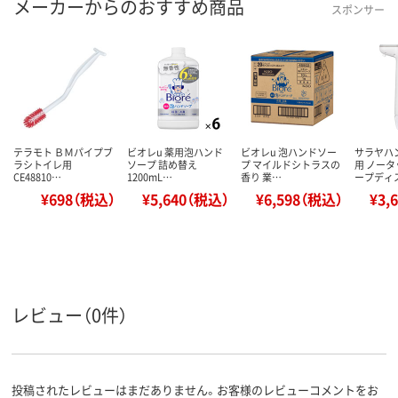
メーカーからのおすすめ商品
スポンサー
テラモト ＢＭパイプブ
ビオレu 薬用泡ハンド
ビオレu 泡ハンドソー
サラヤハ
ラシトイレ用
ソープ 詰め替え
プ マイルドシトラスの
用 ノー
CE48810…
1200mL…
香り 業…
ープディ
¥698（税込）
¥5,640（税込）
¥6,598（税込）
¥3,
レビュー（0件）
投稿されたレビューはまだありません。お客様のレビューコメントをお