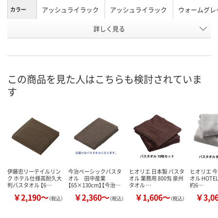
アッシュライラック
アッシュライラック
ウォームグレ
カラー
お申込番
詳しく見る
X106627
X106638
HH62117
号
直送品
直送品
入荷待ち
在庫
8月7日（金）予
お届け日
この商品を見た人はこちらも検討されていま
す
数量
お取り扱い終了しま
お取り扱い終了しま
した
した
カ
伊藤忠リーテイルリン
今治ベーシックバスタ
ヒオリエ 日本製 バスタ
ヒオリエ 今
ク ホテル仕様高耐久大
オル 田中産業
オル 業務用 800匁 泉州
オル HOTE
判バスタオル 【6…
【65×130cm】【今治…
タオル …
約6…
￥2,190～
￥2,360～
￥1,606～
￥3,0
（税込）
（税込）
（税込）