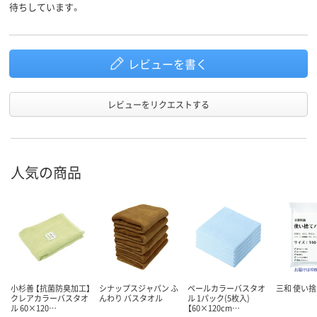
待ちしています。
レビューを書く
レビューをリクエストする
人気の商品
小杉善 【抗菌防臭加工】
シナップスジャパン ふ
ペールカラーバスタオ
三和 使い捨
クレアカラーバスタオ
んわり バスタオル
ル 1パック(5枚入)
ル 60×120…
【60×120cm…