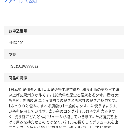
アイコンの説明
お申込番号
HH62101
型番
HSLs501W999032
商品の特徴
【日本製 泉州タオル】大阪泉佐野工場で織り、和泉山脈の天然水で洗
い上げた泉州タオルです。120余年の歴史と伝統あるタオル産地 大
阪泉州。後晒製法による肌触りの良さと吸水性の良さが魅力です。
【ふっかりと包みこまれる肌触り】一般的なタオルに使う糸より太
い糸を使用しています。太い糸のロングパイルは空気を含みやす
く、洗う度にどんどんボリュームが増していきます。ただ密度を上
げて厚みを持たせるのではなく、パイルを長くしてボリュームを出
すことで、ふかふかだけど乾きやすいタオルに仕上げています。