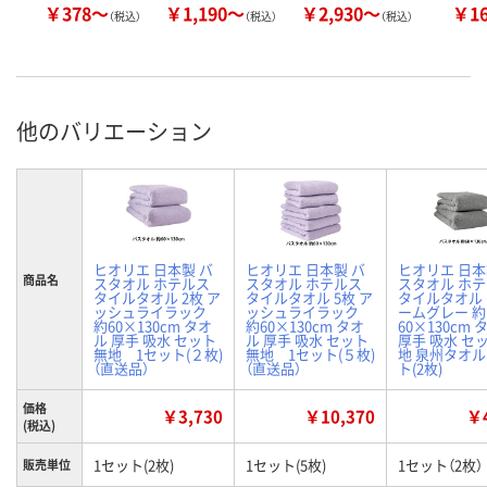
￥378～
￥1,190～
￥2,930～
￥1
（税込）
（税込）
（税込）
他のバリエーション
ヒオリエ 日本製 バ
ヒオリエ 日本製 バ
ヒオリエ 日本
商品名
スタオル ホテルス
スタオル ホテルス
スタオル ホ
タイルタオル 2枚 ア
タイルタオル 5枚 ア
タイルタオル
ッシュライラック
ッシュライラック
ームグレー 約
約60×130cm タオ
約60×130cm タオ
60×130cm 
ル 厚手 吸水 セット
ル 厚手 吸水 セット
厚手 吸水 セ
無地 1セット(２枚)
無地 1セット(５枚)
地 泉州タオル
（直送品）
（直送品）
ト(2枚)
価格
￥3,730
￥10,370
￥4
(税込)
1セット(2枚)
1セット(5枚)
1セット（2枚）
販売単位