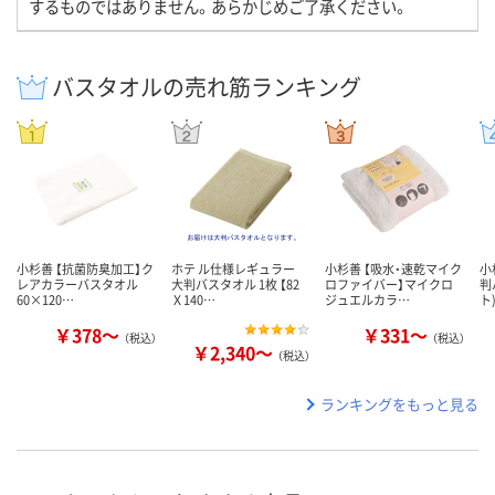
するものではありません。あらかじめご了承ください。
バスタオルの売れ筋ランキング
小杉善 【抗菌防臭加工】ク
ホテ ル仕様レギュラー
小杉善 【吸水・速乾マイク
小
レアカラーバスタオル
大判バスタオル 1枚 【82
ロファイバー】マイクロ
判
60×120…
Ｘ140…
ジュエルカラ…
ト
￥378～
￥331～
（税込）
（税込）
￥2,340～
（税込）
ランキングをもっと見る