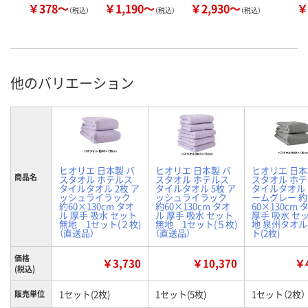
￥378～
￥1,190～
￥2,930～
￥
（税込）
（税込）
（税込）
他のバリエーション
ヒオリエ 日本製 バ
ヒオリエ 日本製 バ
ヒオリエ 日本
商品名
スタオル ホテルス
スタオル ホテルス
スタオル ホ
タイルタオル 2枚 ア
タイルタオル 5枚 ア
タイルタオル
ッシュライラック
ッシュライラック
ームグレー 約
約60×130cm タオ
約60×130cm タオ
60×130cm 
ル 厚手 吸水 セット
ル 厚手 吸水 セット
厚手 吸水 セ
無地 1セット(２枚)
無地 1セット(５枚)
地 泉州タオル
（直送品）
（直送品）
ト(2枚)
価格
￥3,730
￥10,370
￥4
(税込)
1セット(2枚)
1セット(5枚)
1セット（2枚）
販売単位