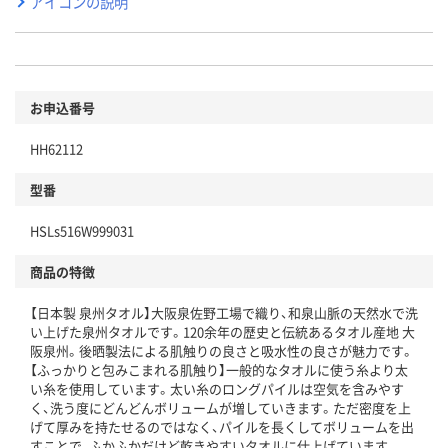
アイコンの説明
お申込番号
HH62112
型番
HSLs516W999031
商品の特徴
【日本製 泉州タオル】大阪泉佐野工場で織り、和泉山脈の天然水で洗
い上げた泉州タオルです。120余年の歴史と伝統あるタオル産地 大
阪泉州。後晒製法による肌触りの良さと吸水性の良さが魅力です。
【ふっかりと包みこまれる肌触り】一般的なタオルに使う糸より太
い糸を使用しています。太い糸のロングパイルは空気を含みやす
く、洗う度にどんどんボリュームが増していきます。ただ密度を上
げて厚みを持たせるのではなく、パイルを長くしてボリュームを出
すことで、ふかふかだけど乾きやすいタオルに仕上げています。