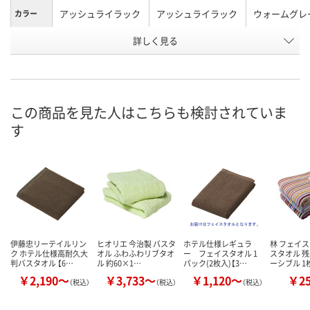
アッシュライラック
アッシュライラック
ウォームグレ
カラー
お申込番
詳しく見る
X106627
X106638
HH62117
号
直送品
直送品
入荷待ち
在庫
8月7日（金）予
お届け日
この商品を見た人はこちらも検討されていま
す
数量
お取り扱い終了しま
お取り扱い終了しま
した
した
カ
伊藤忠リーテイルリン
ヒオリエ 今治製 バスタ
ホテル仕様レギュラ
林 フェイス
ク ホテル仕様高耐久大
オル ふわふわリブタオ
ー フェイスタオル 1
スタオル 
判バスタオル 【6…
ル 約60×1…
パック(2枚入)【3…
ーシブル 1
￥2,190～
￥3,733～
￥1,120～
￥2
（税込）
（税込）
（税込）