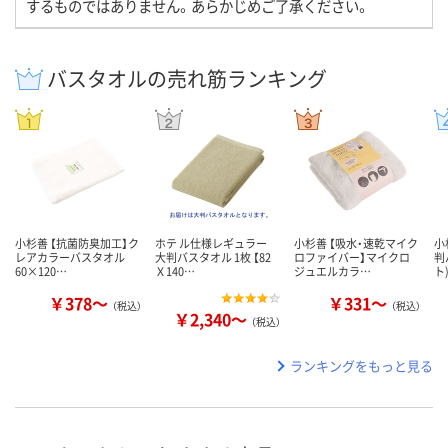
するものではありません。あらかじめご了承ください。
バスタオルの売れ筋ランキング
小杉善 【抗菌防臭加工】ク
ホテ ル仕様レギュラー
小杉善 【吸水・速乾マイク
小
レアカラーバスタオル
大判バスタオル 1枚 【82
ロファイバー】マイクロ
判
60×120…
Ｘ140…
ジュエルカラ…
ト
￥378～
￥331～
（税込）
（税込）
￥2,340～
（税込）
ランキングをもっと見る