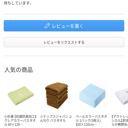
待ちしています。
レビューを書く
レビューをリクエストする
人気の商品
小杉善 【抗菌防臭加工】
シナップスジャパン ふ
ペールカラーバスタオ
【アウトレッ
クレアカラーバスタオ
んわり バスタオル
ル 1パック(5枚入)
シカル】訳あ
ル 60×120…
【60×120cm…
らか無撚糸