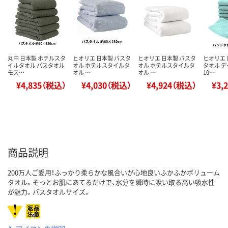
丸中 日本製 ホテルスタ
ヒオリエ 日本製 バスタ
ヒオリエ 日本製 バスタ
ヒオリエ 
イルタオル バスタオル
オル ホテルスタイルタ
オル ホテルスタイルタ
タオル 
モス…
オル …
オル …
10…
¥4,835（税込）
¥4,030（税込）
¥4,924（税込）
¥3,
商品説明
200万人ご愛用！ふっかり柔らかな風合いが心地良いふかふかボリューム
タオル。そっとお肌にあてるだけで、水分を瞬時に吸い取る高い吸水性
が魅力。バスタオルサイズ。