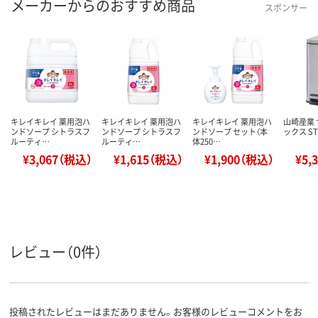
メーカーからのおすすめ商品
スポンサー
キレイキレイ 薬用泡ハ
キレイキレイ 薬用泡ハ
キレイキレイ 薬用泡ハ
山崎産業
ンドソープ シトラスフ
ンドソープ シトラスフ
ンドソープ セット（本
ックス ST-
ルーティ…
ルーティ…
体250…
¥3,067（税込）
¥1,615（税込）
¥1,900（税込）
¥5,
レビュー（0件）
投稿されたレビューはまだありません。お客様のレビューコメントをお