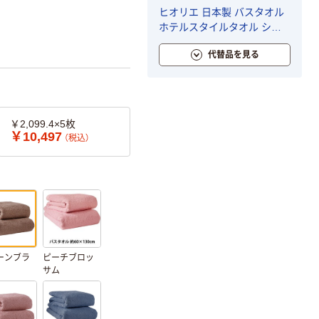
ヒオリエ 日本製 バスタオル
ホテルスタイルタオル シャ
ドウブルー 約60×130cm タ
代替品を見る
オル 厚手 吸水 セット 無地
泉州タオル 1セット(2枚)
￥2,099.4×5枚
￥10,497
（税込）
ーンブラ
ピーチブロッ
サム