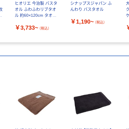
ヒオリエ 今治製 バスタ
シナップスジャパン ふ
枚
オル ふわふわリブタオ
んわり バスタオル
ホ
ル 約60×120cm タオル
￥1,190~
厚手 吸水 無地 今治タオ
（税込）
￥3,733~
ル 日本製
（税込）