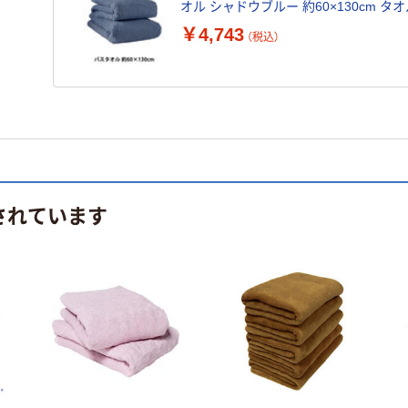
オル シャドウブルー 約60×130cm タオ
吸水 セット 無地 泉州タオル 1セット(2
￥4,743
（税込）
されています