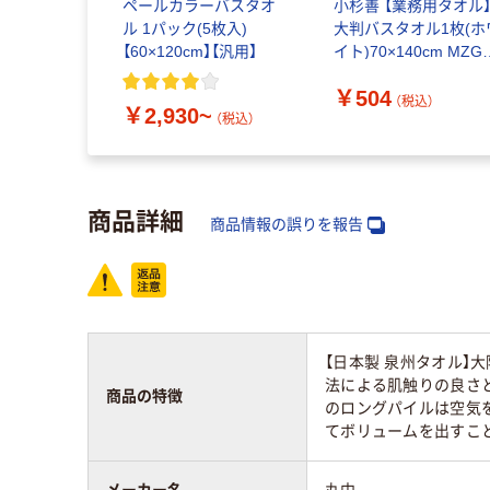
ペールカラーバスタオ
小杉善 【業務用タオル
ル 1パック(5枚入)
大判バスタオル1枚(ホ
【60×120cm】【汎用】
イト)70×140cm MZG-
800WH 1枚（直送品）
￥504
（税込）
￥2,930~
（税込）
商品詳細
商品情報の誤りを報告
【日本製 泉州タオル】
法による肌触りの良さ
商品の特徴
のロングパイルは空気
てボリュームを出すこ
メーカー名
丸中