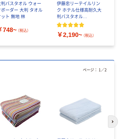
大判バスタオル ウォー
伊藤忠リーテイルリン
ホテル仕様
クボーダー 大判 タオル
ク ホテル仕様高耐久大
ー ハンド
ケット 無地 林
判バスタオル
ック(5枚入)
【65×130cm】【プロ仕様】
【薄めのホ
￥748~
（税込）
￥2,190~
￥1,240
（税込）
ページ：
1
／
2
次のスライド