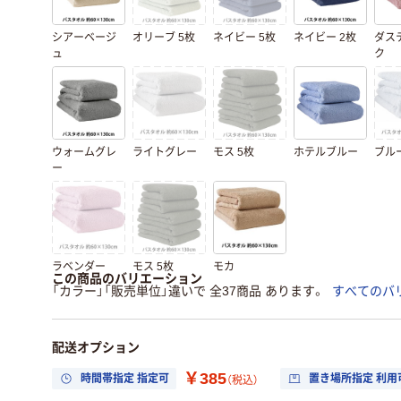
シアーベージ
オリーブ 5枚
ネイビー 5枚
ネイビー 2枚
ダス
ュ
ク
ウォームグレ
ライトグレー
モス 5枚
ホテルブルー
ブル
ー
ラベンダー
モス 5枚
モカ
この商品のバリエーション
「カラー」「販売単位」違いで 全37商品 あります。
すべてのバ
配送オプション
￥385
時間帯指定 指定可
置き場所指定 利用
（税込）