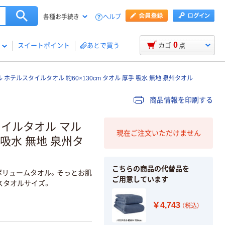
ヘルプ
各種お手続き
0
スイートポイント
あとで買う
カゴ
点
 ホテルスタイルタオル 約60×130cm タオル 厚手 吸水 無地 泉州タオル
商品情報を印刷する
タイルタオル マル
現在ご注文いただけません
 吸水 無地 泉州タ
こちらの商品の代替品を
ボリュームタオル。そっとお肌
ご用意しています
スタオルサイズ。
￥4,743
（税込）