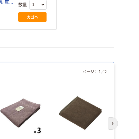
ル 厚手
数量
枚)
カゴへ
ページ：
1
／
2
人気商品
次のスライド