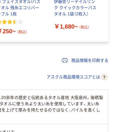
林 フェイスタオル/バス
伊藤忠リーテイルリン
伊藤忠リー
タオル 残糸エコリバー
ク クイックカラーバス
ク ノモス 
シブル 1枚
タオル 1袋（2枚入）
ル
￥1,680~
（税込）
￥250~
￥1,051
（税込）
商品情報を印刷する
アスクル商品環境スコアとは
120余年の歴史と伝統あるタオル産地 大阪泉州。後晒製
なタオルに使う糸より太い糸を使用しています。太い糸
度を上げて厚みを持たせるのではなく、パイルを長くし
ヒオリエ