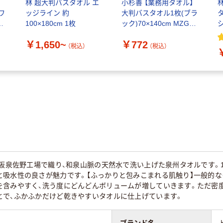
】
林 超大判バスタオル エ
小杉善 【業務用タオル】
ワ
ッジライン 約
大判バスタオル1枚(ブラ
100×180cm 1枚
ック)70×140cm MZG-
800BK 1枚（直送品）
￥1,650~
￥772
（税込）
（税込）
大阪泉佐野工場で織り、和泉山脈の天然水で洗い上げた泉州タオルです。
と吸水性の良さが魅力です。【ふっかりと包みこまれる肌触り】一般的
を含みやすく、洗う度にどんどんボリュームが増していきます。ただ密
とで、ふかふかだけど乾きやすいタオルに仕上げています。
ブランド名