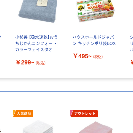
タ
小杉善 【吸水速乾】おう
ハウスホールドジャパ
タ
ちじかんコンフォート
ン キッチンポリ袋BOX
オ
カラーフェイスタオル
￥495~
OTZG-288
（税込）
￥299~
（税込）
人気商品
アウトレット