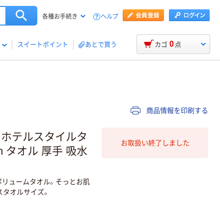
ヘルプ
各種お手続き
0
スイートポイント
あとで買う
カゴ
点
商品情報を印刷する
 ホテルスタイルタ
お取扱い終了しました
m タオル 厚手 吸水
ボリュームタオル。そっとお肌
スタオルサイズ。