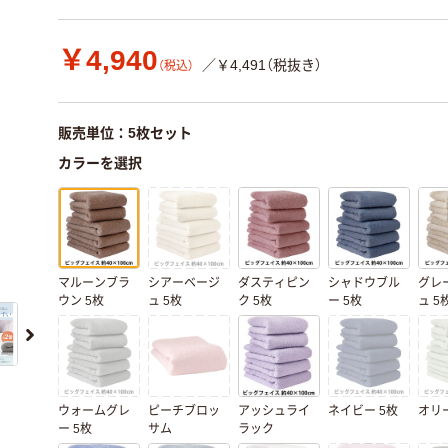
￥4,940
／￥4,491（税抜き）
（税込）
販売単位：5枚セット
カラーを選択
マルーンブラ
シアーベージ
ダスティピン
シャドウブル
グレ
ウン 5枚
ュ 5枚
ク 5枚
ー 5枚
ュ 5
ウォームグレ
ピーチブロッ
アッシュライ
ネイビー 5枚
オリー
ー 5枚
サム
ラック