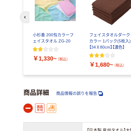
前のスライドへ
小杉善 200匁カラーフ
フェイスタオルダーク
ェイスタオル ZG-20
カラー 1パック(5枚入)
【34Ｘ80cm】【濃色】
￥1,330~
（税込）
￥1,680~
（税込）
商品詳細
商品情報の誤りを報告
【日本製 泉州タオル】