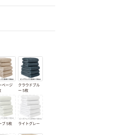
ーベージ
クラウドブル
枚
ー 5枚
ブ 5枚
ライトグレー