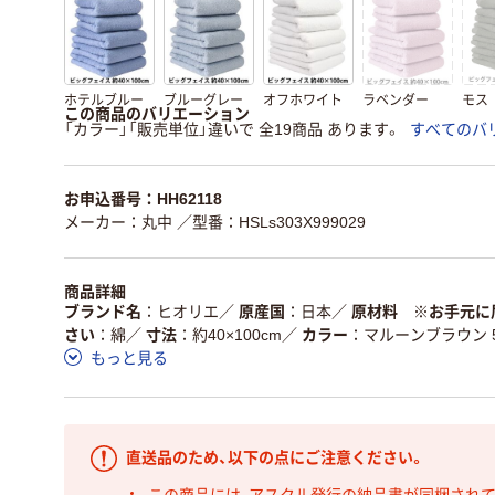
ホテルブルー
ブルーグレー
オフホワイト
ラベンダー
モス
この商品のバリエーション
「カラー」「販売単位」違いで 全19商品 あります。
すべてのバ
お申込番号：HH62118
メーカー：丸中
／型番：HSLs303X999029
商品詳細
ブランド名
ヒオリエ
／
原産国
日本
／
原材料 ※お手元に
さい
綿
／
寸法
約40×100cm
／
カラー
マルーンブラウン 
もっと見る
直送品のため、以下の点にご注意ください。
この商品には、アスクル発行の納品書が同梱され