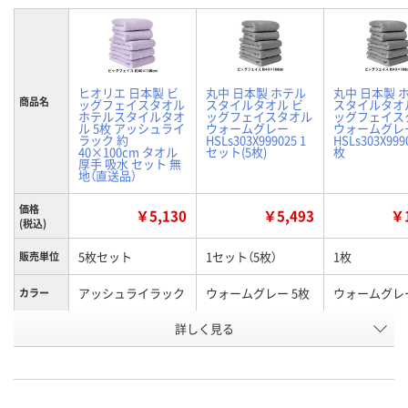
ヒオリエ 日本製 ビ
丸中 日本製 ホテル
丸中 日本製 
商品名
ッグフェイスタオル
スタイルタオル ビ
スタイルタオ
ホテルスタイルタオ
ッグフェイスタオル
ッグフェイス
ル 5枚 アッシュライ
ウォームグレー
ウォームグレ
ラック 約
HSLs303X999025 1
HSLs303X999
40×100cm タオル
セット(5枚)
枚
厚手 吸水 セット 無
地（直送品）
価格
￥5,130
￥5,493
￥1
(税込)
5枚セット
1セット（5枚）
1枚
販売単位
アッシュライラック
ウォームグレー 5枚
ウォームグレー
カラー
お申込番
詳しく見る
X106613
HH62119
XN25094
号
直送品
6点
あり
在庫