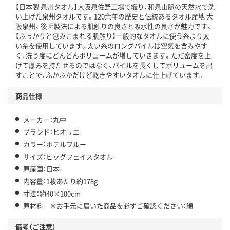
【日本製 泉州タオル】大阪泉佐野工場で織り、和泉山脈の天然水で洗
い上げた泉州タオルです。120余年の歴史と伝統あるタオル産地 大
阪泉州。後晒製法による肌触りの良さと吸水性の良さが魅力です。
【ふっかりと包みこまれる肌触り】一般的なタオルに使う糸より太
い糸を使用しています。太い糸のロングパイルは空気を含みやす
く、洗う度にどんどんボリュームが増していきます。ただ密度を上
げて厚みを持たせるのではなく、パイルを長くしてボリュームを出
すことで、ふかふかだけど乾きやすいタオルに仕上げています。
商品仕様
メーカー：丸中
ブランド：ヒオリエ
カラー：ホテルブルー
サイズ：ビッグフェイスタオル
原産国：日本
内容量：1枚あたり約178g
寸法：約40×100cm
原材料 ※お手元に届いた商品を必ずご確認ください：綿
備考（ご注意）