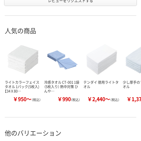
レビューをリクエストする
人気の商品
ライトカラーフェイス
冷感タオル CT-001 1袋
テンダイ 徳用ライトタ
少し厚手の
タオル 1パック(5枚入)
（5枚入り） 熱中対策 ひ
オル
オル
【34Ｘ80…
んや…
￥950～
￥990
￥2,440～
￥1,3
（税込）
（税込）
（税込）
他のバリエーション