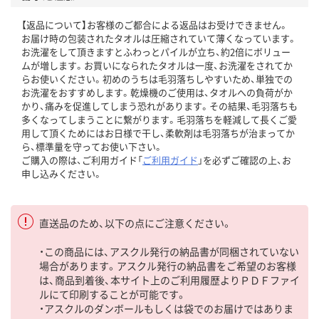
【返品について】お客様のご都合による返品はお受けできません。
お届け時の包装されたタオルは圧縮されていて薄くなっています。
お洗濯をして頂きますとふわっとパイルが立ち、約2倍にボリュー
ムが増します。お買いになられたタオルは一度、お洗濯をされてか
らお使いください。初めのうちは毛羽落ちしやすいため、単独での
お洗濯をおすすめします。乾燥機のご使用は、タオルへの負荷がか
かり、痛みを促進してしまう恐れがあります。その結果、毛羽落ちも
多くなってしまうことに繋がります。毛羽落ちを軽減して長くご愛
用して頂くためにはお日様で干し、柔軟剤は毛羽落ちが治まってか
ら、標準量を守ってお使い下さい。
ご購入の際は、ご利用ガイド「
ご利用ガイド
」を必ずご確認の上、お
申し込みください。
直送品のため、以下の点にご注意ください。
・この商品には、アスクル発行の納品書が同梱されていない
場合があります。アスクル発行の納品書をご希望のお客様
は、商品到着後、本サイト上のご利用履歴よりＰＤＦファイ
ルにて印刷することが可能です。
・アスクルのダンボールもしくは袋でのお届けではありま