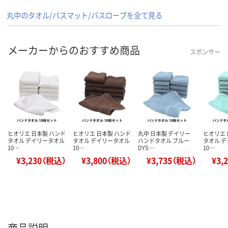
丸中のタオル/バスマット/バスローブを全て見る
メーカーからのおすすめ商品
スポンサー
ヒオリエ 日本製 ハンド
ヒオリエ 日本製 ハンド
丸中 日本製 デイリー
ヒオリエ 
タオル デイリータオル
タオル デイリータオル
ハンドタオル ブルー
タオル 
10…
10…
DYS…
10…
¥3,230（税込）
¥3,800（税込）
¥3,735（税込）
¥3,
商品説明