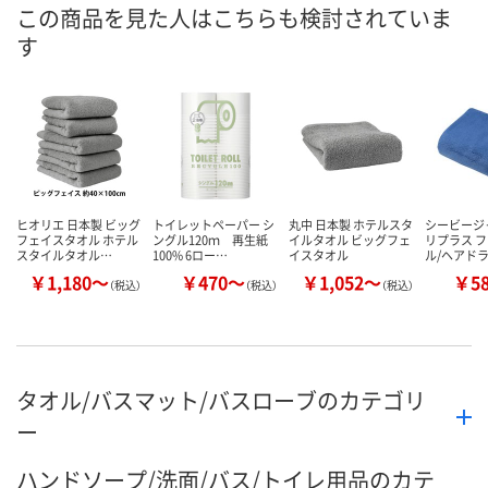
8月13日（木）
8月13日（木）
お届け日
この商品を見た人はこちらも検討されていま
す
数量
数量
お取り扱い終了しま
した
カゴへ
カ
ヒオリエ 日本製 ビッグ
トイレットペーパー シ
丸中 日本製 ホテルスタ
シービージ
フェイスタオル ホテル
ングル120ｍ 再生紙
イルタオル ビッグフェ
リプラス 
スタイルタオル…
100% 6ロー…
イスタオル
ル/ヘアド
￥1,180～
￥470～
￥1,052～
￥5
（税込）
（税込）
（税込）
タオル/バスマット/バスローブのカテゴリ
ー
ハンドソープ/洗面/バス/トイレ用品のカテ