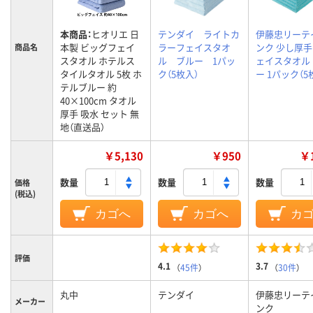
本商品：
ヒオリエ 日
テンダイ ライトカ
伊藤忠リーテ
本製 ビッグフェイ
ラーフェイスタオ
ンク 少し厚
商品名
スタオル ホテルス
ル ブルー 1パッ
ェイスタオル
タイルタオル 5枚 ホ
ク（5枚入）
ー 1パック（5
テルブルー 約
40×100cm タオル
厚手 吸水 セット 無
地（直送品）
￥5,130
￥950
￥1
数量
数量
数量
価格
(税込)
カゴへ
カゴへ
カ
評価
4.1
3.7
（
45件
）
（
30件
）
丸中
テンダイ
伊藤忠リーテ
メーカー
ンク