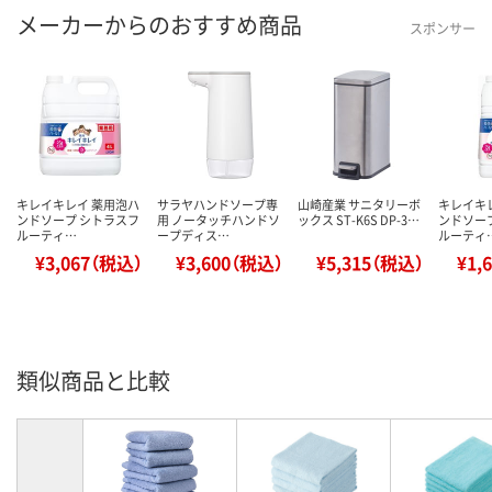
メーカーからのおすすめ商品
スポンサー
キレイキレイ 薬用泡ハ
サラヤハンドソープ専
山崎産業 サニタリーボ
キレイキ
ンドソープ シトラスフ
用 ノータッチハンドソ
ックス ST-K6S DP-3…
ンドソー
ルーティ…
ープディス…
ルーティ
¥3,067（税込）
¥3,600（税込）
¥5,315（税込）
¥1,
類似商品と比較