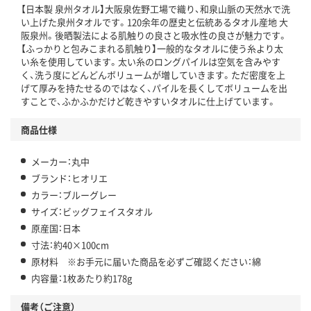
【日本製 泉州タオル】大阪泉佐野工場で織り、和泉山脈の天然水で洗
い上げた泉州タオルです。120余年の歴史と伝統あるタオル産地 大
阪泉州。後晒製法による肌触りの良さと吸水性の良さが魅力です。
【ふっかりと包みこまれる肌触り】一般的なタオルに使う糸より太
い糸を使用しています。太い糸のロングパイルは空気を含みやす
く、洗う度にどんどんボリュームが増していきます。ただ密度を上
げて厚みを持たせるのではなく、パイルを長くしてボリュームを出
すことで、ふかふかだけど乾きやすいタオルに仕上げています。
商品仕様
メーカー：丸中
ブランド：ヒオリエ
カラー：ブルーグレー
サイズ：ビッグフェイスタオル
原産国：日本
寸法：約40×100cm
原材料 ※お手元に届いた商品を必ずご確認ください：綿
内容量：1枚あたり約178g
備考（ご注意）