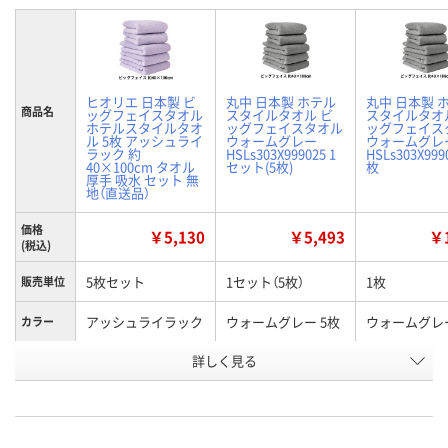
ヒオリエ 日本製 ビ
丸中 日本製 ホテル
丸中 日本製 
商品名
ッグフェイスタオル
スタイルタオル ビ
スタイルタオ
ホテルスタイルタオ
ッグフェイスタオル
ッグフェイス
ル 5枚 アッシュライ
ウォームグレー
ウォームグレ
ラック 約
HSLs303X999025 1
HSLs303X999
40×100cm タオル
セット(5枚)
枚
厚手 吸水 セット 無
地（直送品）
価格
￥5,130
￥5,493
￥1
(税込)
5枚セット
1セット（5枚）
1枚
販売単位
アッシュライラック
ウォームグレー 5枚
ウォームグレー
カラー
お申込番
詳しく見る
X106613
HH62119
XN25094
号
直送品
6点
あり
在庫