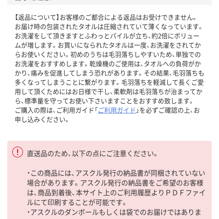
【返品について】お客様のご都合による返品はお受けできません。
お届け時の包装されたタオルは圧縮されていて薄くなっています。
お洗濯をして頂きますとふわっとパイルが立ち、約2倍にボリュー
ムが増します。お買いになられたタオルは一度、お洗濯をされてか
らお使いください。初めのうちは毛羽落ちしやすいため、単独での
お洗濯をおすすめします。乾燥機のご使用は、タオルへの負荷がか
かり、痛みを促進してしまう恐れがあります。その結果、毛羽落ちも
多くなってしまうことに繋がります。毛羽落ちを軽減して長くご愛
用して頂くためにはお日様で干し、柔軟剤は毛羽落ちが治まってか
ら、標準量を守ってお使い下さいますことをおすすめ致します。
ご購入の際は、ご利用ガイド「
ご利用ガイド
」を必ずご確認の上、お
申し込みください。
直送品のため、以下の点にご注意ください。
・この商品には、アスクル発行の納品書が同梱されていない
場合があります。アスクル発行の納品書をご希望のお客様
は、商品到着後、本サイト上のご利用履歴よりＰＤＦファイ
ルにて印刷することが可能です。
・アスクルのダンボールもしくは袋でのお届けではありま