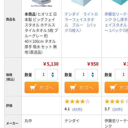
本商品：
ヒオリエ 日
テンダイ ライトカ
伊藤忠リーテ
本製 ビッグフェイ
ラーフェイスタオ
ンク 少し厚
商品名
スタオル ホテルス
ル ブルー 1パッ
ェイスタオル
タイルタオル 5枚 ブ
ク（5枚入）
ー 1パック（5
ルーグレー 約
40×100cm タオル
厚手 吸水 セット 無
地（直送品）
￥5,130
￥950
￥1
数量
数量
数量
価格
(税込)
カゴへ
カゴへ
カ
評価
4.1
3.7
（
45件
）
（
30件
）
丸中
テンダイ
伊藤忠リーテ
メーカー
ンク