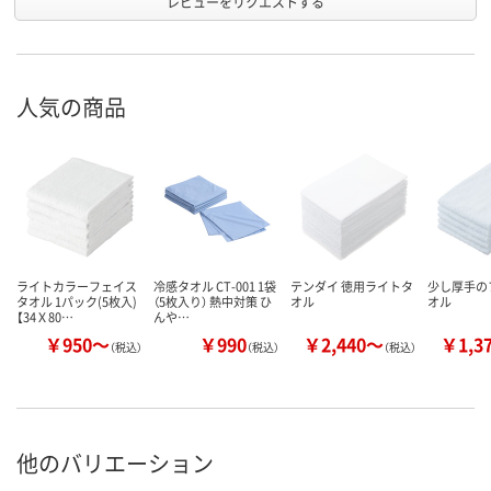
レビューをリクエストする
人気の商品
ライトカラーフェイス
冷感タオル CT-001 1袋
テンダイ 徳用ライトタ
少し厚手の
タオル 1パック(5枚入)
（5枚入り） 熱中対策 ひ
オル
オル
【34Ｘ80…
んや…
￥950～
￥990
￥2,440～
￥1,3
（税込）
（税込）
（税込）
他のバリエーション