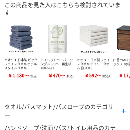
8月11日（火）
8月11日（火）
お届け日
この商品を見た人はこちらも検討されていま
す
数量
数量
お取り扱い終了しま
した
カゴへ
カ
ヒオリエ 日本製 ビッグ
トイレットペーパー シ
ヒオリエ 日本製 フェイ
山善 YAMA
フェイスタオル ホテル
ングル120ｍ 再生紙
スタオル デイリータオ
ックス 2枚扉 
スタイルタオル…
100% 6ロー…
ル 約34×8…
…
￥1,180～
￥470～
￥592～
￥17,
（税込）
（税込）
（税込）
タオル/バスマット/バスローブのカテゴリ
ー
ハンドソープ/洗面/バス/トイレ用品のカテ