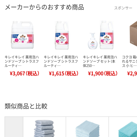
メーカーからのおすすめ商品
スポンサー
キレイキレイ 薬用泡ハ
キレイキレイ 薬用泡ハ
キレイキレイ 薬用泡ハ
コクヨ 
ンドソープ シトラスフ
ンドソープ シトラスフ
ンドソープ セット（本
れるサニ
ルーティ…
ルーティ…
体250…
ス 小 ヒ…
¥3,067（税込）
¥1,615（税込）
¥1,900（税込）
¥2,
類似商品と比較