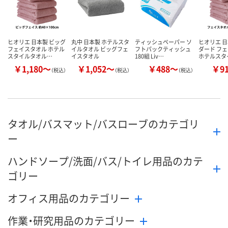
ヒオリエ 日本製 ビッグ
丸中 日本製 ホテルスタ
ティッシュペーパー ソ
ヒオリエ 日
フェイスタオル ホテル
イルタオル ビッグフェ
フトパックティッシュ
ダード フ
スタイルタオル…
イスタオル
180組 Liv…
ホテルスタ
￥1,180～
￥1,052～
￥488～
￥9
（税込）
（税込）
（税込）
タオル/バスマット/バスローブのカテゴリ
ー
ハンドソープ/洗面/バス/トイレ用品のカテ
ゴリー
オフィス用品のカテゴリー
作業・研究用品のカテゴリー