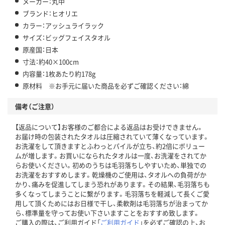
メーカー：丸中
ブランド：ヒオリエ
カラー：アッシュライラック
サイズ：ビッグフェイスタオル
原産国：日本
寸法：約40×100cm
内容量：1枚あたり約178g
原材料 ※お手元に届いた商品を必ずご確認ください：綿
備考（ご注意）
【返品について】お客様のご都合による返品はお受けできません。
お届け時の包装されたタオルは圧縮されていて薄くなっています。
お洗濯をして頂きますとふわっとパイルが立ち、約2倍にボリュー
ムが増します。お買いになられたタオルは一度、お洗濯をされてか
らお使いください。初めのうちは毛羽落ちしやすいため、単独での
お洗濯をおすすめします。乾燥機のご使用は、タオルへの負荷がか
かり、痛みを促進してしまう恐れがあります。その結果、毛羽落ちも
多くなってしまうことに繋がります。毛羽落ちを軽減して長くご愛
用して頂くためにはお日様で干し、柔軟剤は毛羽落ちが治まってか
ら、標準量を守ってお使い下さいますことをおすすめ致します。
ご購入の際は、ご利用ガイド「
ご利用ガイド
」を必ずご確認の上、お