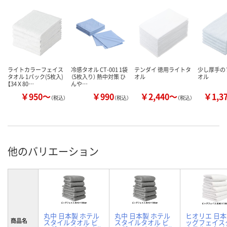
ライトカラーフェイス
冷感タオル CT-001 1袋
テンダイ 徳用ライトタ
少し厚手の
タオル 1パック(5枚入)
（5枚入り） 熱中対策 ひ
オル
オル
【34Ｘ80…
んや…
￥950～
￥990
￥2,440～
￥1,3
（税込）
（税込）
（税込）
他のバリエーション
丸中 日本製 ホテル
丸中 日本製 ホテル
ヒオリエ 日本
商品名
スタイルタオル ビ
スタイルタオル ビ
ッグフェイス