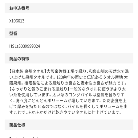
お申込番号
X106613
型番
HSLs303X999024
商品の特徴
【日本製 泉州タオル】大阪泉佐野工場で織り、和泉山脈の天然水で洗
い上げた泉州タオルです。120余年の歴史と伝統あるタオル産地 大
阪泉州。後晒製法による肌触りの良さと吸水性の良さが魅力です。
【ふっかりと包みこまれる肌触り】一般的なタオルに使う糸より太
い糸を使用しています。太い糸のロングパイルは空気を含みやす
く、洗う度にどんどんボリュームが増していきます。ただ密度を上
げて厚みを持たせるのではなく、パイルを長くしてボリュームを出
すことで、ふかふかだけど乾きやすいタオルに仕上げています。
商品仕様