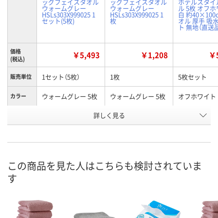
ッグフェイスタオル
ッグフェイスタオル
ホテルスタイ
ウォームグレー
ウォームグレー
ル 5枚 オフ
HSLs303X999025 1
HSLs303X999025 1
白 約40×100
セット(5枚)
枚
オル 厚手 吸
ト 無地（直送
価格
￥5,493
￥1,208
￥5
(税込)
1セット（5枚）
1枚
5枚セット
販売単位
ウォームグレー 5枚
ウォームグレー 5枚
オフホワイト
カラー
お申込番
詳しく見る
HH62119
XN25094
P637226
号
6点
あり
直送品
在庫
8月9日（日）
8月9日（日）
8月27日（木）
お届け日
この商品を見た人はこちらも検討されていま
す
数量
数量
数量
カゴへ
カゴへ
カ