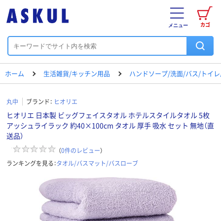
カゴ
メニュー
ホーム
生活雑貨/キッチン用品
ハンドソープ/洗面/バス/トイ
丸中
ブランド：
ヒオリエ
ヒオリエ 日本製 ビッグフェイスタオル ホテルスタイルタオル 5枚
アッシュライラック 約40×100cm タオル 厚手 吸水 セット 無地（直
送品）
（
0
件のレビュー
）
ランキングを見る：
タオル/バスマット/バスローブ