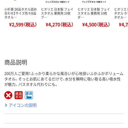
小杉善 【B品タオル詰め
ヒオリエ 日本製 フェイ
ヒオリエ 日本製 フェイ
ヒオリエ 
合わせ】サイズ色々B品
スタオル 業務用 10枚
スタオル 業務用 10枚
タオル 
タオル…
ブ…
ダ…
タオル…
¥2,599（税込）
¥4,270（税込）
¥4,500（税込）
¥4,
商品説明
200万人ご愛用！ふっかり柔らかな風合いが心地良いふかふかボリューム
タオル。そっとお肌にあてるだけで、水分を瞬時に吸い取る高い吸水性
が魅力。バスタオル代わりにも。
アイコンの説明