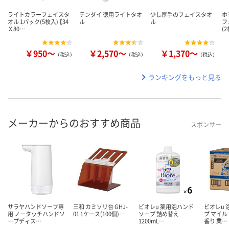
ライトカラーフェイスタ
テンダイ 徳用ライトタオ
少し厚手のフェイスタオ
ホ
オル 1パック(5枚入) 【34
ル
ル
フ
Ｘ80…
(
￥950～
￥2,570～
￥1,370～
（税込）
（税込）
（税込）
ランキングをもっと見る
メーカーからのおすすめ商品
スポンサー
サラヤハンドソープ専
三和 カミソリ台 GHJ-
ビオレu 薬用泡ハンド
ビオレu
用 ノータッチハンドソ
01 1ケース(100個)…
ソープ 詰め替え
プ マイ
ープディス…
1200mL…
香り 業…