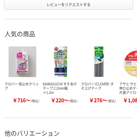
レビューをリクエストする
人気の商品
クロバー 仮止めクリッ
KAWAGUCHI すそあげ
クロバー（CLOVER） す
アサヒ サヒ
プ
テープ 2.2mm幅
そ上げテープ
伸び止めテ
×1.2m
片面アイロ
￥716～
￥220～
￥276～
￥1,0
（税込）
（税込）
（税込）
他のバリエーション