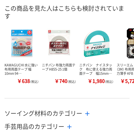
ご注文後、お
この商品を見た人はこちらも検討されていま
8月11日（火）
8月11日（火）
ついてご連絡
お届け日
す
ます
数量
数量
数量
カゴへ
カゴへ
カ
KAWAGUCHI 水に強い
ニチバン 布強力両面テ
ニチバン ナイスタッ
スリーエム
布用両面テープ 幅
ープ H855-25 1個
ク 布に使える強力両
（3M） 布
10mm 94…
面テープ 幅15mm…
力薄手 KFB
￥638
￥740
￥1,980
￥5,7
（税込）
（税込）
（税込）
ソーイング材料のカテゴリー
手芸用品のカテゴリー