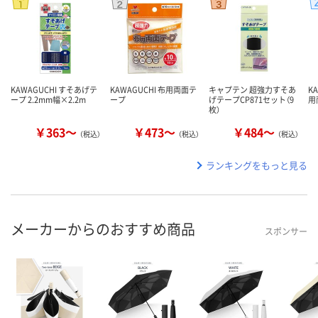
KAWAGUCHI すそあげテ
KAWAGUCHI 布用両面テ
キャプテン 超強力すそあ
K
ープ 2.2mm幅×2.2m
ープ
げテープCP871セット（9
用
枚）
￥363～
￥473～
￥484～
（税込）
（税込）
（税込）
ランキングをもっと見る
メーカーからのおすすめ商品
スポンサー