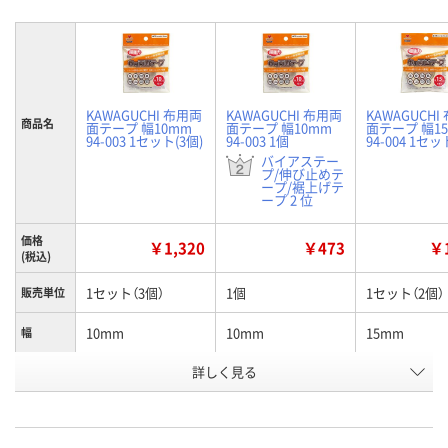
KAWAGUCHI 布用両
KAWAGUCHI 布用両
KAWAGUCHI
商品名
面テープ 幅10mm
面テープ 幅10mm
面テープ 幅1
94-003 1セット(3個)
94-003 1個
94-004 1セッ
バイアステー
プ/伸び止めテ
ープ/裾上げテ
ープ 2 位
価格
￥1,320
￥473
￥1
(税込)
1セット（3個）
1個
1セット（2個）
販売単位
10mm
10mm
15mm
幅
お申込番
詳しく見る
U584719
HK35874
U584718
号
4点
あり
入荷待ち
在庫