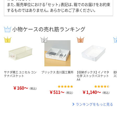
また、販売単位における「セット」表記は、箱でのお届けをお約束
するものではありません。あらかじめご了承ください。
小物ケースの売れ筋ランキング
サナダ精工 ユニセル コン
ブリックス 吉川国工業所
【収納ボックス】 イノマタ
岩
テナバスケット
化学 ストックバスケット
ス
A4
￥160～
（税込）
￥511～
￥1,140～
（税込）
（税込）
ランキングをもっと見る