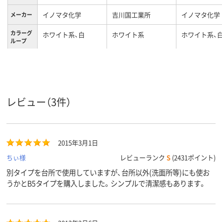
イノマタ化学
吉川国工業所
イノマタ化学
メーカー
カラーグ
ホワイト系、白
ホワイト系
ホワイト系、
ループ
160g
180g、180
190g
質量
B5
M
A4
サイズ
レビュー（3件）
2015年3月1日
ちぃ様
レビューランク
S
(2431ポイント)
別タイプを台所で使用していますが、台所以外(洗面所等)にも使お
うかとB5タイプを購入しました。シンプルで清潔感もあります。