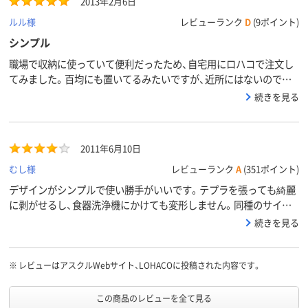
2013年2月6日
ルル様
レビューランク
D
(9ポイント)
シンプル
職場で収納に使っていて便利だったため、自宅用にロハコで注文し
てみました。百均にも置いてるみたいですが、近所にはないので割
高にはなりますがディープの方と一緒に購入しました。食器関係が
続きを見る
きれいに収まり満足です。Ｂ5サイズは大きすぎず丁度良いです。
2011年6月10日
むし様
レビューランク
A
(351ポイント)
デザインがシンプルで使い勝手がいいです。テプラを張っても綺麗
に剥がせるし、食器洗浄機にかけても変形しません。同種のサイズ
違いがあるのも職場で統一感が取れて良いです。
続きを見る
※
レビューはアスクルWebサイト、LOHACOに投稿された内容です。
この商品のレビューを全て見る