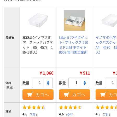
本商品：
イノマタ化
Like-it（ライクイッ
イノマタ化学
商品名
学 ストックバスケ
ト） ブリックス 210
ックバスケ
ット B5 4573 1
ミドルM ホワイト
A4 4570 1
袋（5個入）
9002 吉川国工業所
入）
￥1,060
￥511
￥1
数量
数量
数量
価格
(税込)
カゴへ
カゴへ
カ
評価
4.6
4.6
4.5
（
3件
）
（
9件
）
（
7件
）