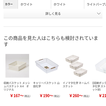
ホワイト
ホワイト
ライトパープ
カラー
お申込番
詳しく見る
9959017
ARW4651
ARW5231
号
あり
あり
入荷待ち
在庫
ご注文後、お
この商品を見た人はこちらも検討されていま
8月11日（火）
8月11日（火）
ついてご連絡
お届け日
す
ます
数量
数量
数量
カゴへ
カゴへ
カ
収納バスケット メッシ
キャリーバスケット 山
イノマタ化学 ネームバ
【収納ボック
ュバスケット Ａ4 オ
田化学
スケット
タ化学 ス
リジナル
ットB5
￥167～
￥190～
￥260～
￥2
（税込）
（税込）
（税込）