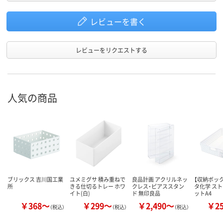
レビューを書く
レビューをリクエストする
人気の商品
ブリックス 吉川国工業
ユメミグサ 積み重ねで
良品計画 アクリルネッ
【収納ボック
所
きる仕切るトレー ホワ
クレス・ピアススタン
タ化学 ス
イト(白)
ド 無印良品
ットA4
￥368～
￥299～
￥2,490～
￥2
（税込）
（税込）
（税込）