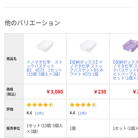
他のバリエーション
商品名
イノマタ化学 スト
【収納ボックス】 イ
【収納ボックス
ックバスケット
ノマタ化学 ストッ
ノマタ化学 
B5 4573 1セット
クバスケットB5 ホ
クバスケットB
（15個：5個入×3袋）
ワイト 4573 1個
イトパープル 4
セット（1個×1
価格
￥3,080
￥230
￥2
(税込)
評価
4.6
4.6
（
3件
）
（
3件
）
1セット（15個：5個入
1個
1セット（1個×
販売単位
×3袋）