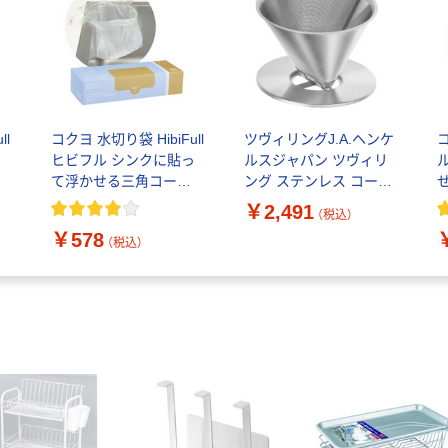
ll
コクヨ 水切り袋 HibiFull
ツヴィリングJ.A.ヘンケ
っ
ヒビフル シンクに貼っ
ルスジャパン ツヴィリ
て浮かせる三角コーナ
ング ステンレス コーヒ
ーがいらない水切り袋
ー ドリッパー Z1024ー
￥2,491
（税込）
Ｓ 1箱（100枚入り）
005ー0 1個
ッ
￥578
×
（税込）