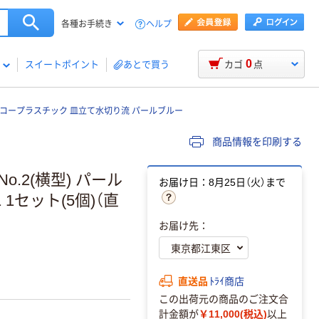
ヘルプ
各種お手続き
0
スイートポイント
あとで買う
カゴ
点
コープラスチック 皿立て水切り流 パールブルー
商品情報を印刷する
.2(横型) パール
お届け日：8月25日（火）まで
1 1セット(5個)（直
お届け先：
直送品
ﾄﾗｲ商店
この出荷元の商品のご注文合
計金額が
￥11,000(税込)
以上