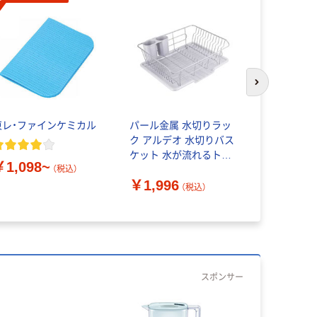
次のスライド
東レ・ファインケミカル
パール金属 水切りラッ
パール金属
ク アルデオ 水切りバス
ク どこで
ケット 水が流れるトレ
ー付き ス
￥1,098~
ー タテ置き 439382 1個
ットアクア
（税込）
￥1,996
（直送品）
（税込）
￥3,130
スポンサー