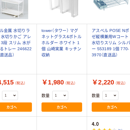
ル金属 水切りラ
tower（タワー） マグ
アスベル POSE Nポ
 水切りかご アレ
ネットグラス&ボトル
ゼ縦横兼用Wコート
 3段 スリム 水が
ホルダー ホワイト 1
水切りスリム シル
るトレー 246622
個 山崎実業 キッチン
ー 553189 1個 770-
（直送品）
収納
3970（直送品）
,515
￥1,980
￥2,220
（税込）
（税込）
（税込）
数量
数量
カゴへ
カゴへ
カゴへ
4.0