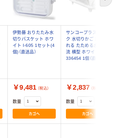
次へ
伊勢藤 おりたたみ水
サンコープラスチッ
サンコー
切りバスケット ホワ
ク 水切りかご 水が流
ク No.
バ
イト I-605 1セット(4
れる たためる水切り
水切りか
個)（直送品）
流 横型 ホワイト
インレッ
336454 1個（直送品）
売：5個)
4973230
送品）
￥9,481
￥2,837
￥11,
（税込）
（税込）
数量
数量
数量
カゴへ
カゴへ