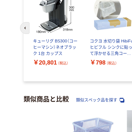
前のスライドへ
キューリグ BS300（コー
コクヨ 水切り袋 HibiFu
ヒーマシン）ネオブラッ
ヒビフル シンクに貼
ク 1台 カップス
て浮かせる三角コーナ
ーがいらない水切り袋
￥20,801
￥798
（税込）
（税込）
Ｍ 1箱（100枚入り）
類似商品と比較
類似スペック品を探す