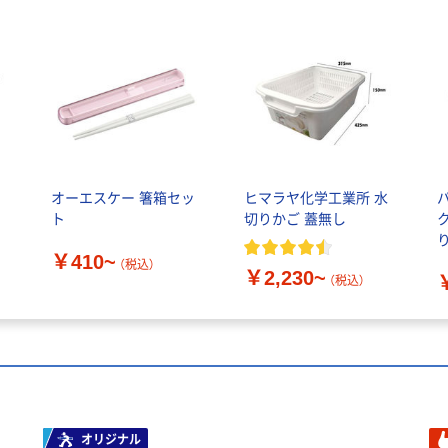
オーエスケー 箸箱セッ
ヒマラヤ化学工業所 水
ー
ト
切りかご 蓋無し
り
￥410~
（税込）
￥2,230~
（税込）
オリジナル