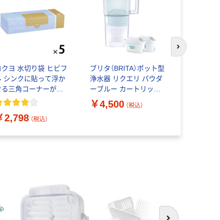
次のスライド
コクヨ 水切り袋 ヒビフ
ブリタ（BRITA）ポット型
ツヴィリング
ル シンクに貼って浮か
浄水器 リクエリ パウダ
ルスジャパ
せる三角コーナーがい
ーブルー カートリッジ2
ング ステ
らない水切り袋 Ｓ 1セ
個付き
ー ドリッパ
￥4,500
￥4,040
（税込）
ト（1箱（100枚入り）
ット 1セッ
￥2,798
5）
（税込）