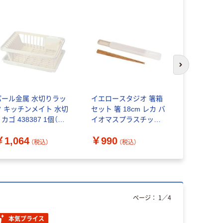
次のスライド
パール金属 水切りラッ
イエロースタジオ 箸箱
アスベル 
ク キッチンメイト 水切
セット 箸 18cm レカ バ
Ag+ 抗菌
カゴ 438387 1個（直
イオマスプラスチック
製 POSE
送品）
オフホワイト 388289 1
ット
￥1,064
￥990
￥2,292
個（直送品）
（税込）
（税込）
ページ：
1
／
4
本気プライス