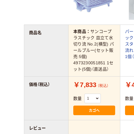
本商品：
サンコープ
パー
商品名
ラスチック 皿立て水
ック
切り流 No.2(横型) パ
スタ
ールブルー(セット販
流れ
売:5個)
1個
4973230051851 1セ
ット(5個)（直送品）
￥7,833
￥4
価格（税込）
（税込）
数量
数量
カゴへ
レビュー