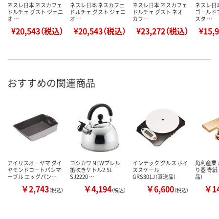
ネスレ日本 ネスカフェ
ネスレ日本 ネスカフェ
ネスレ日本 ネスカフェ
ネスレ日
ドルチェ グスト ジェニ
ドルチェ グスト ジェニ
ドルチェ グスト ネオ
ゴールド
オ …
オ …
カフ…
スタ …
¥20,543（税込）
¥20,543（税込）
¥23,272（税込）
¥15,
おすすめの関連商品
アイリスオーヤマ ダイ
ヨシカワ NEWプレル
インテック グルス ボイ
角利産業
ヤモンドコートパンマ
笛吹きケトル2.5L
ススケール
り器 青紙 
ーブル エッグパン…
SJ2220 …
GRS301J（直送品）
品）
￥2,743
￥4,194
￥6,600
￥14
（税込）
（税込）
（税込）