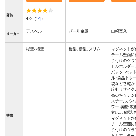
評価
4.0
（
1件
）
アスベル
パール金属
山崎実業
メーカー
縦型、横型
縦型、横型、スリム
マグネットが
チール壁面に
り付けのグラ
トルホルダー。
パック・ペッ
ル・食品トレ
袋などを乾か
度もリサイクル
売のキッチン
スチールパネ
ワー 横型・縦
対応。、縦型、
特徴
マグネットが
チール壁面に
り付けのグラ
トルホルダー。