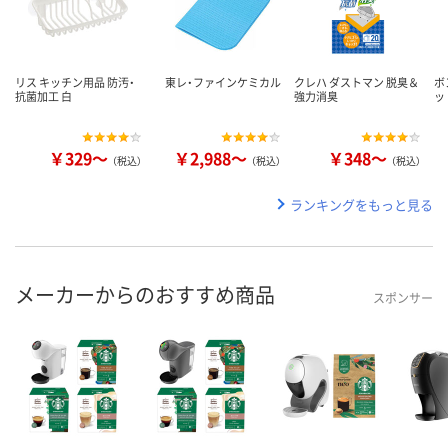
リス キッチン用品 防汚・
東レ・ファインケミカル
クレハ ダストマン 脱臭＆
ボ
抗菌加工 白
強力消臭
ッ
￥329～
￥2,988～
￥348～
（税込）
（税込）
（税込）
ランキングをもっと見る
メーカーからのおすすめ商品
スポンサー