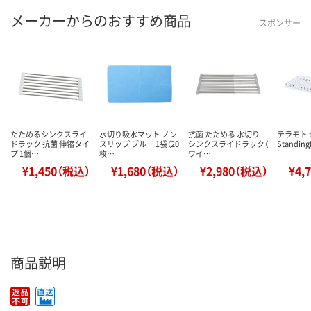
メーカーからのおすすめ商品
スポンサー
たためるシンクスライ
水切り吸水マット ノン
抗菌 たためる 水切り
テラモト t
ドラック 抗菌 伸縮タイ
スリップ ブルー 1袋（20
シンクスライドラック（
Standing
プ 1個…
枚…
ワイ…
¥1,450（税込）
¥1,680（税込）
¥2,980（税込）
¥4,
商品説明