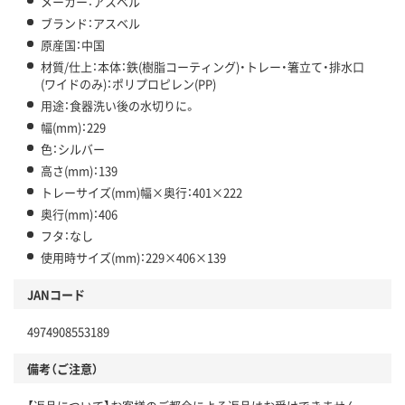
メーカー：アスベル
ブランド：アスベル
原産国：中国
材質/仕上：本体：鉄(樹脂コーティング)・トレー・箸立て・排水口
(ワイドのみ)：ポリプロピレン(PP)
用途：食器洗い後の水切りに。
幅(mm)：229
色：シルバー
高さ(mm)：139
トレーサイズ(mm)幅×奥行：401×222
奥行(mm)：406
フタ：なし
使用時サイズ(mm)：229×406×139
JANコード
4974908553189
備考（ご注意）