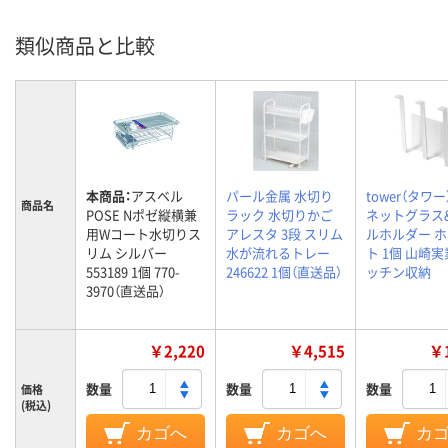
類似商品と比較
本商品：
アスベル
パール金属 水切り
tower（タワー
商品名
POSE Nポゼ縦横兼
ラック 水切りかご
ネットグラス
用Wコート水切りス
アレスタ 3段 スリム
ルホルダー 
リム シルバー
水が流れるトレー
ト 1個 山崎実
553189 1個 770-
246622 1個（直送品）
ッチン収納
3970（直送品）
￥2,220
￥4,515
￥1
数量
数量
数量
価格
(税込)
カゴへ
カゴへ
カ