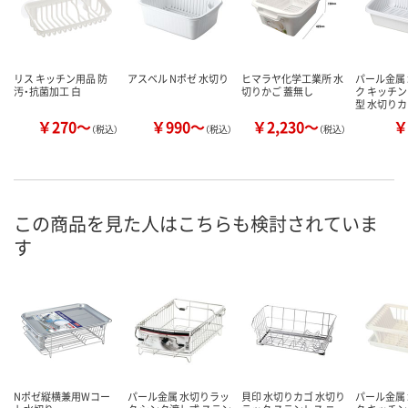
リス キッチン用品 防
アスベル Nポゼ 水切り
ヒマラヤ化学工業所 水
パール金属
汚・抗菌加工 白
切りかご 蓋無し
ク キッチン
型 水切り
￥270～
￥990～
￥2,230～
￥
（税込）
（税込）
（税込）
この商品を見た人はこちらも検討されていま
す
Nポゼ縦横兼用Wコー
パール金属 水切りラッ
貝印 水切りカゴ 水切り
パール金属