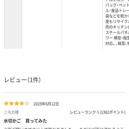
パック・ペッ
ル・食品トレ
袋などを乾か
度もリサイクル
売のキッチン
スチールパネ
ワー 横型・縦
対応。、縦型、
カラーグ
シルバー系
ホワイト系
ループ
レビュー（1件）
2019年6月12日
ニモカ様
レビューランク
S
(1362ポイント)
水切かご 買ってみた