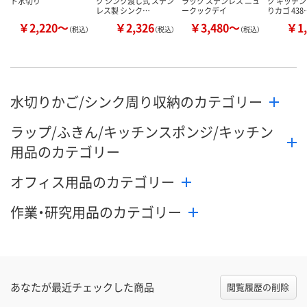
ト水切り
ク シンク渡し式 ステン
ラック ステンレス ニュ
ク キッチン
レス製 シンク…
ークックデイ
りカゴ 438
￥2,220～
￥2,326
￥3,480～
￥1,
（税込）
（税込）
（税込）
水切りかご/シンク周り収納のカテゴリー
ラップ/ふきん/キッチンスポンジ/キッチン
用品のカテゴリー
オフィス用品のカテゴリー
作業・研究用品のカテゴリー
あなたが最近チェックした商品
閲覧履歴の削除