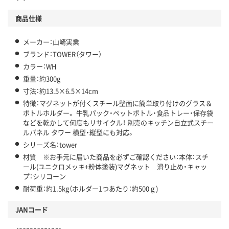
商品仕様
メーカー：山崎実業
ブランド：TOWER（タワー）
カラー：WH
重量：約300g
寸法：約13.5×6.5×14cm
特徴：マグネットが付くスチール壁面に簡単取り付けのグラス＆
ボトルホルダー。 牛乳パック・ペットボトル・食品トレー・保存袋
などを乾かして何度もリサイクル！ 別売のキッチン自立式スチー
ルパネル タワー 横型・縦型にも対応。
シリーズ名：tower
材質 ※お手元に届いた商品を必ずご確認ください：本体：スチ
ール(ユニクロメッキ+粉体塗装)マグネット 滑り止め・キャッ
プ：シリコーン
耐荷重：約1.5kg（ホルダー1つあたり：約500ｇ)
JANコード