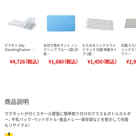
テラモト tidy
水切り吸水マット ノン
たためるシンクスライ
抗菌 たた
StandingDrainer …
スリップ ブルー 1袋（20
ドラック 抗菌 伸縮タイ
シンクス
枚…
プ 1個…
ワイ…
¥4,726（税込）
¥1,680（税込）
¥1,450（税込）
¥2,
商品説明
マグネットが付くスチール壁面に簡単取り付けのグラス＆ボトルホルダ
ー。牛乳パック・ペットボトル・食品トレー・保存袋などを乾かして何度
もリサイクル！