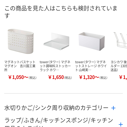
この商品を見た人はこちらも検討されていま
す
マグネットバスケット
tower（タワー） マグネ
tower（タワー） マグネ
ヨシカワ 
マグオン 吉川国工業
ット調味料ストッカー
ットストレージ ホワイ
ルダー 1305
所
ラック ホワ…
ト 山崎実…
送品）
￥1,050～
￥1,650
￥1,320～
￥1,
（税込）
（税込）
（税込）
水切りかご/シンク周り収納のカテゴリー
ラップ/ふきん/キッチンスポンジ/キッチン