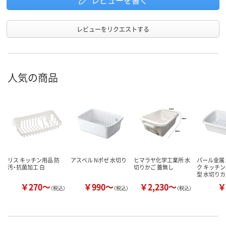
レビューを書く
レビューをリクエストする
人気の商品
リス キッチン用品 防
アスベル Nポゼ 水切り
ヒマラヤ化学工業所 水
パール金属
汚・抗菌加工 白
切りかご 蓋無し
ク キッチン
型 水切り
￥270～
￥990～
￥2,230～
￥
（税込）
（税込）
（税込）