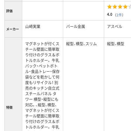
評価
4.0
（
1件
）
山崎実業
パール金属
アスベル
メーカー
マグネットが付くス
縦型、横型、スリム
縦型、横型
チール壁面に簡単取
り付けのグラス＆ボ
トルホルダー。 牛乳
パック・ペットボト
ル・食品トレー・保存
袋などを乾かして何
度もリサイクル！ 別
売のキッチン自立式
スチールパネル タ
ワー 横型・縦型にも
対応。、縦型、横型、
特徴
マグネットが付くス
チール壁面に簡単取
り付けのグラス＆ボ
トルホルダー。 牛乳