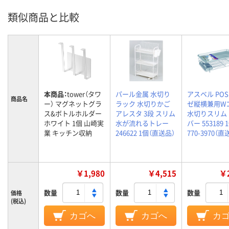
類似商品と比較
本商品：
tower（タワ
パール金属 水切り
アスベル POS
商品名
ー） マグネットグラ
ラック 水切りかご
ゼ縦横兼用W
ス&ボトルホルダー
アレスタ 3段 スリム
水切りスリム
ホワイト 1個 山崎実
水が流れるトレー
バー 553189 
業 キッチン収納
246622 1個（直送品）
770-3970（直
￥1,980
￥4,515
￥2
数量
数量
数量
価格
(税込)
カゴへ
カゴへ
カ