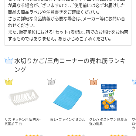
が異なる場合がございますので、ご使用前には必ずお届けした
商品の商品ラベルや注意書きをご確認ください。
さらに詳細な商品情報が必要な場合は、メーカー等にお問い合
わせください。
また、販売単位における「セット」表記は、箱でのお届けをお約束
するものではありません。あらかじめご了承ください。
水切りかご/三角コーナーの売れ筋ランキ
ング
リス キッチン用品 防汚・
東レ・ファインケミカル
クレハ ダストマン 脱臭＆
ワ
抗菌加工 白
強力消臭
ロ
カ