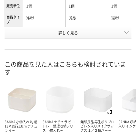
1個
1個
1個
販売単位
商品タイ
浅型
浅型
深型
プ
詳しく見る
ブラック
ホワイト
ブラック
カラー
お申込番
HN04565
HN04425
HN04482
号
5点
7点
5点
在庫
この商品を見た人はこちらも検討されていま
す
8月9日（日）
8月9日（日）
8月9日（日）
お届け日
数量
数量
数量
カゴへ
カゴへ
カ
SANKA 小物入れ 約 幅
SANKA ナチュラ ピコ
無印良品 再生ポリプロ
SANKA 収
13×奥行13cm ナチュ
トレー 整理収納シリー
ピレン入りメイクボッ
入り イン
ラ イ…
ズ 小物入れ…
クス １／２横ハー…