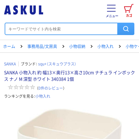
カゴ
メニュー
ホーム
事務用品/文房具
小物収納
小物入れ
小物ケ
SANKA
ブランド：
squ+（スキュウプラス）
SANKA 小物入れ 約 幅13×奥行13×高さ10cm ナチュラ インボック
ス ナノ M 深型 ホワイト 340384 1個
（
0
件のレビュー
）
ランキングを見る：
小物入れ