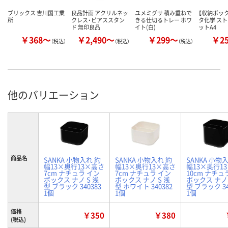
ブリックス 吉川国工業
良品計画 アクリルネッ
ユメミグサ 積み重ねで
【収納ボック
所
クレス・ピアススタン
きる仕切るトレー ホワ
タ化学 ス
ド 無印良品
イト(白)
ットA4
￥368～
￥2,490～
￥299～
￥2
（税込）
（税込）
（税込）
他のバリエーション
商品名
SANKA 小物入れ 約
SANKA 小物入れ 約
SANKA 小物
幅13×奥行13×高さ
幅13×奥行13×高さ
幅13×奥行1
7cm ナチュラ イン
7cm ナチュラ イン
10cm ナチュ
ボックス ナノ S 浅
ボックス ナノ S 浅
ボックス ナノ 
型 ブラック 340383
型 ホワイト 340382
型 ブラック 34
1個
1個
1個
価格
￥350
￥380
(税込)