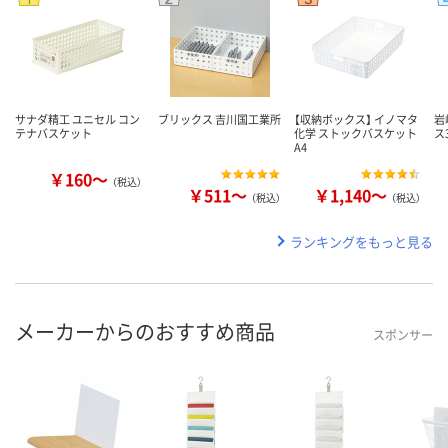
サナダ精工 ユニセル コン
ブリックス 吉川国工業所
【収納ボックス】 イノマタ
岩
テナバスケット
化学 ストックバスケット
ス
A4
￥160～
（税込）
￥511～
￥1,140～
（税込）
（税込）
ランキングをもっと見る
メーカーからのおすすめ商品
スポンサー