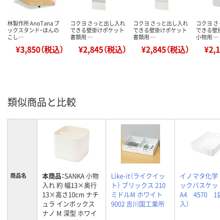
林製作所 AnoTana ブ
コクヨ さっと出し入れ
コクヨ さっと出し入れ
コクヨ 
ックスタンド~ほんの
できる壁掛けポケット
できる壁掛けポケット
できる壁
こし…
書類用 …
書類用 …
小物用 …
¥3,850（税込）
¥2,845（税込）
¥2,845（税込）
¥2,
類似商品と比較
本商品：
SANKA 小物
Like-it（ライクイッ
イノマタ化学
商品名
入れ 約 幅13×奥行
ト） ブリックス 210
ックバスケ
13×高さ10cm ナチ
ミドルM ホワイト
A4 4570 1
ュラ インボックス
9002 吉川国工業所
入）
ナノ M 深型 ホワイ