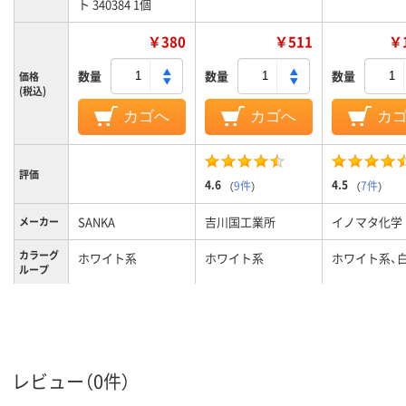
ト 340384 1個
￥380
￥511
￥1
数量
数量
数量
価格
(税込)
カゴへ
カゴへ
カ
評価
4.6
4.5
（
9件
）
（
7件
）
SANKA
吉川国工業所
イノマタ化学
メーカー
カラーグ
ホワイト系
ホワイト系
ホワイト系、
ループ
125g
180g、180
190g
質量
M
M
A4
サイズ
深型
タイプ
レビュー（0件）