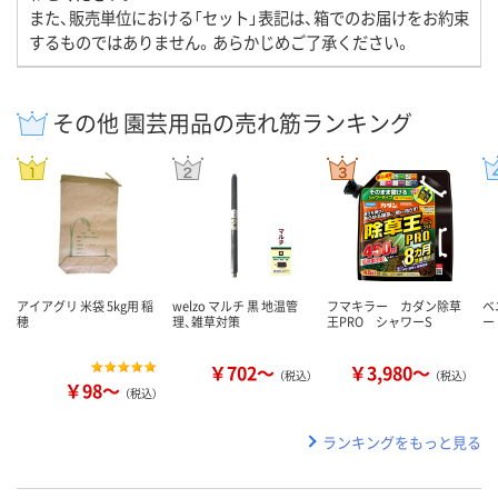
また、販売単位における「セット」表記は、箱でのお届けをお約束
するものではありません。あらかじめご了承ください。
その他 園芸用品の売れ筋ランキング
アイアグリ 米袋 5kg用 稲
welzo マルチ 黒 地温管
フマキラー カダン除草
ベ
穂
理、雑草対策
王PRO シャワーS
ー
￥702～
￥3,980～
（税込）
（税込）
￥98～
（税込）
ランキングをもっと見る