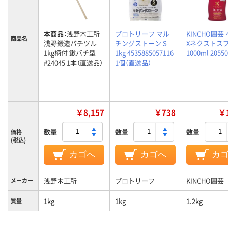
本商品：
浅野木工所
プロトリーフ マル
KINCHO園芸
商品名
浅野鍛造バチツル
チングストーン S
Xネクストス
1kg柄付 鍬バチ型
1kg 4535885057116
1000ml 2055
#24045 1本（直送品）
1個（直送品）
￥8,157
￥738
￥1
数量
数量
数量
価格
(税込)
カゴへ
カゴへ
カ
浅野木工所
プロトリーフ
KINCHO園芸
メーカー
1kg
1kg
1.2kg
質量