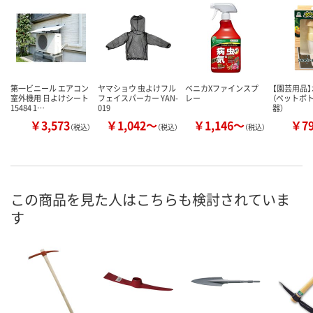
第一ビニール エアコン
ヤマショウ 虫よけフル
ベニカXファインスプ
【園芸用品
室外機用 日よけシート
フェイスパーカー YAN-
レー
（ペットボ
15484 1…
019
器）
￥3,573
￥1,042～
￥1,146～
￥7
（税込）
（税込）
（税込）
この商品を見た人はこちらも検討されていま
す