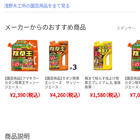
浅野木工所の園芸用品を全て見る
メーカーからのおすすめ商品
スポンサー
【園芸用品】フマキラー
【園芸用品】カダン除草
根まで枯らす虫よけ除
【園芸用
カダン除草王ザッソー
王シリーズ ザッソー
草王プレミアム 2L 液体
カダン除
ジエース…
ジエース…
除草…
ジエース
¥2,390（税込）
¥4,260（税込）
¥1,580（税込）
¥7,
商品説明