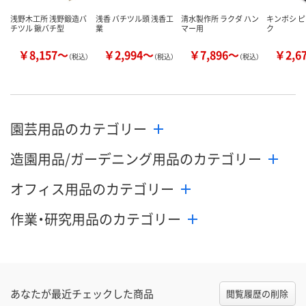
浅野木工所 浅野鍛造バ
浅香 バチツル頭 浅香工
清水製作所 ラクダ ハン
キンボシ 
チツル 鍬バチ型
業
マー用
ク
￥8,157～
￥2,994～
￥7,896～
￥2,6
（税込）
（税込）
（税込）
園芸用品のカテゴリー
造園用品/ガーデニング用品のカテゴリー
オフィス用品のカテゴリー
作業・研究用品のカテゴリー
あなたが最近チェックした商品
閲覧履歴の削除