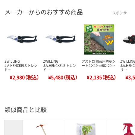
メーカーからのおすすめ商品
スポンサー
ZWILLING
ZWILLING
アストロ 園芸用防草シ
ZWILLIN
J.A.HENCKELS トレン
J.A.HENCKELS トレン
ート 1×10m 602-20…
J.A.HEN
ド…
ド…
リ…
¥2,980（税込）
¥5,480（税込）
¥2,135（税込）
¥3,
類似商品と比較