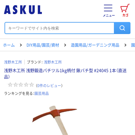
カゴ
メニュー
ホーム
DIY用品/園芸/資材
造園用品/ガーデニング用品
園
浅野木工所
ブランド：
浅野木工所
浅野木工所 浅野鍛造バチツル1kg柄付 鍬バチ型 #24045 1本（直送
品）
（
0
件のレビュー
）
ランキングを見る：
園芸用品