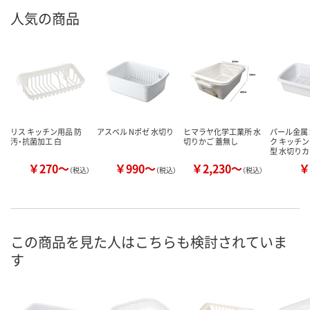
人気の商品
リス キッチン用品 防
アスベル Nポゼ 水切り
ヒマラヤ化学工業所 水
パール金属
汚・抗菌加工 白
切りかご 蓋無し
ク キッチン
型 水切り
￥270～
￥990～
￥2,230～
￥
（税込）
（税込）
（税込）
この商品を見た人はこちらも検討されていま
す