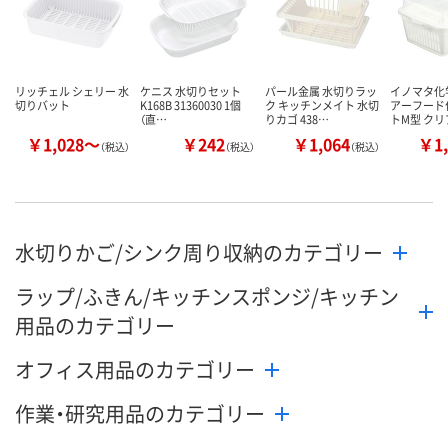
リッチェル シェリー 水
ケニス 水切りセット
パール金属 水切りラッ
イノマタ化学
切りバット
K168B 31360030 1個
ク キッチンメイト 水切
アーフード
（直…
りカゴ 438…
トM型 クリ
￥1,028～
￥242
￥1,064
￥1,
（税込）
（税込）
（税込）
水切りかご/シンク周り収納のカテゴリー
ラップ/ふきん/キッチンスポンジ/キッチン
用品のカテゴリー
オフィス用品のカテゴリー
作業・研究用品のカテゴリー