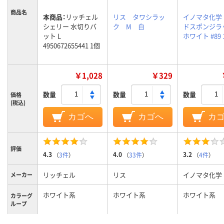
商品名
本商品：
リッチェル
リス タワシラッ
イノマタ化学
シェリー 水切りバ
ク M 白
ドスポンジラ
ット L
ホワイト #89 
4950672655441 1個
￥1,028
￥329
数量
数量
数量
価格
(税込)
カゴへ
カゴへ
カ
評価
4.3
4.0
3.2
（
3件
）
（
33件
）
（
4件
）
リッチェル
リス
イノマタ化学
メーカー
ホワイト系
ホワイト系
ホワイト系
カラーグ
ループ
質量