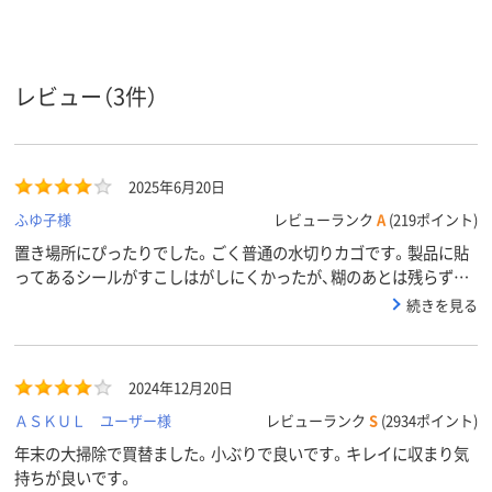
475g
ポリプロピレン
本体：ポリプロピレ
材質
ン、吸盤：PVC
レビュー（3件）
2025年6月20日
ふゆ子様
レビューランク
A
(219ポイント)
置き場所にぴったりでした。ごく普通の水切りカゴです。製品に貼
ってあるシールがすこしはがしにくかったが、糊のあとは残らず良
かったです
続きを見る
2024年12月20日
ＡＳＫＵＬ ユーザー様
レビューランク
S
(2934ポイント)
年末の大掃除で買替ました。小ぶりで良いです。キレイに収まり気
持ちが良いです。