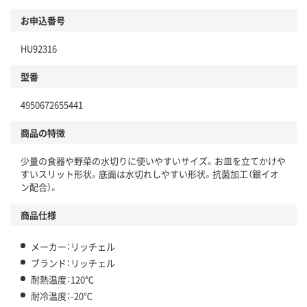
お申込番号
HU92316
型番
4950672655441
商品の特徴
少量の食器や野菜の水切りに使いやすいサイズ。お皿を立てかけや
すいスリット形状。底面は水切れしやすい形状。抗菌加工（銀イオ
ン配合）。
商品仕様
メーカー：リッチェル
ブランド：リッチェル
耐熱温度：120℃
耐冷温度：-20℃