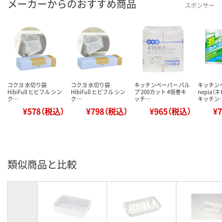
メーカーからのおすすめ商品
スポンサー
コクヨ 水切り袋
コクヨ 水切り袋
キッチンペーパー パル
キッチン
HibiFull ヒビフル シン
HibiFull ヒビフル シン
プ 200カット 4倍巻キ
nepia（
ク…
ク…
ッチ…
キッチン
¥578（税込）
¥798（税込）
¥965（税込）
¥
類似商品と比較