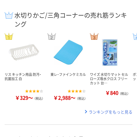
水切りかご/三角コーナーの売れ筋ランキ
ング
リス キッチン用品 防汚・
東レ・ファインケミカル
ワイズ 水切りマット セル
ボ
抗菌加工 白
ローズ吸水クロス フリー
ッ
カット 台…
￥840
（税込）
￥329～
￥2,988～
（税込）
（税込）
ランキングをもっと見る