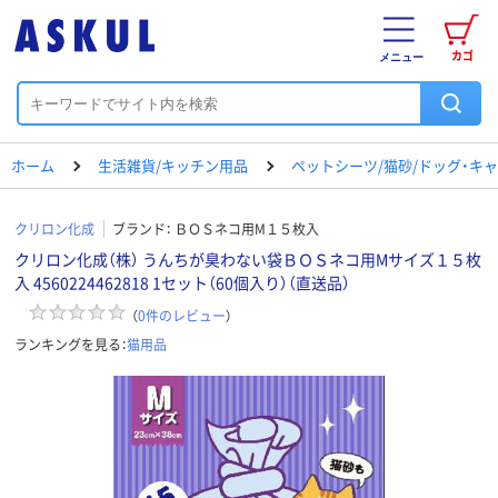
カゴ
メニュー
ホーム
生活雑貨/キッチン用品
ペットシーツ/猫砂/ドッグ・キ
クリロン化成
ブランド：
ＢＯＳネコ用М１５枚入
クリロン化成（株） うんちが臭わない袋ＢＯＳネコ用Мサイズ１５枚
入 4560224462818 1セット（60個入り）（直送品）
（
0
件のレビュー
）
ランキングを見る：
猫用品