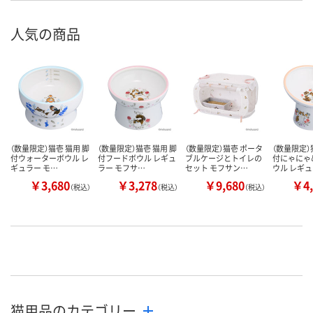
人気の商品
（数量限定）猫壱 猫用 脚
（数量限定）猫壱 猫用 脚
（数量限定）猫壱 ポータ
（数量限定）
付ウォーターボウル レ
付フードボウル レギュ
ブルケージとトイレの
付にゃにゃ
ギュラー モ…
ラー モフサ…
セット モフサン…
ウル レギ
￥3,680
￥3,278
￥9,680
￥4,
（税込）
（税込）
（税込）
猫用品のカテゴリー