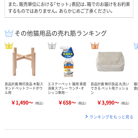
また、販売単位における「セット」表記は、箱でのお届けをお約束
するものではありません。あらかじめご了承ください。
その他猫用品の売れ筋ランキング
良品計画 無印良品 木製ス
エステーペット 猫用 実感
良品計画 無印良品 丸洗い
猫
タンド ペットフードボウ
消臭スプレー ウンチ・オ
できる ペット用クッショ
食
ル用
シッコ専用…
ン
￥1,490～
￥658～
￥3,990～
（税込）
（税込）
（税込）
ランキングをもっと見る