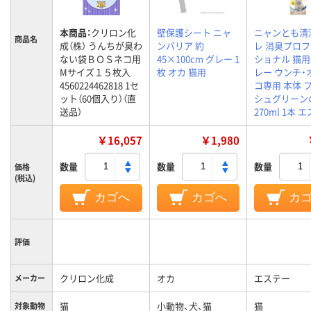
本商品：
クリロン化
壁保護シート ニャ
ニャンとも清
商品名
成（株） うんちが臭わ
ンバリア 約
レ 消臭プロ
ない袋ＢＯＳネコ用
45×100cm グレー 1
ショナル 猫用
Мサイズ１５枚入
枚 オカ 猫用
レー ウンチ・
4560224462818 1セ
コ専用 本体 
ット（60個入り）（直
シュグリーン
送品）
270ml 1本 
￥16,057
￥1,980
数量
数量
数量
価格
(税込)
カゴへ
カゴへ
カ
評価
クリロン化成
オカ
エステー
メーカー
猫
小動物、犬、猫
猫
対象動物