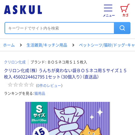
カゴ
メニュー
ホーム
生活雑貨/キッチン用品
ペットシーツ/猫砂/ドッグ・キ
クリロン化成
ブランド：
ＢＯＳネコ用Ｓ１５枚入
クリロン化成（株） うんちが臭わない袋ＢＯＳネコ用Ｓサイズ１５
枚入 4560224462795 1セット（30個入り）（直送品）
（
0
件のレビュー
）
ランキングを見る：
猫用品