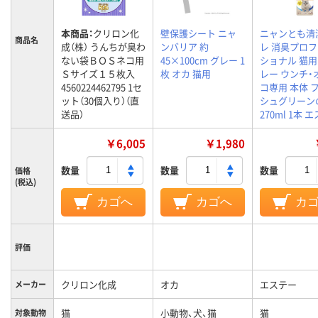
本商品：
クリロン化
壁保護シート ニャ
ニャンとも清
商品名
成（株） うんちが臭わ
ンバリア 約
レ 消臭プロ
ない袋ＢＯＳネコ用
45×100cm グレー 1
ショナル 猫用
Ｓサイズ１５枚入
枚 オカ 猫用
レー ウンチ・
4560224462795 1セ
コ専用 本体 
ット（30個入り）（直
シュグリーン
送品）
270ml 1本 
￥6,005
￥1,980
数量
数量
数量
価格
(税込)
カゴへ
カゴへ
カ
評価
クリロン化成
オカ
エステー
メーカー
猫
小動物、犬、猫
猫
対象動物