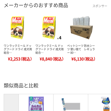
メーカーからのおすすめ商品
スポンサー
ワンラックミール ドッ
ワンラックミール ドッ
ペットシーツ 防水シー
グフード ドライ 成犬用
グフード ドライ 成犬用
ツ 使い捨て レギュラ
総合…
総合…
ー 80…
¥2,253（税込）
¥8,840（税込）
¥6,130（税込）
類似商品と比較