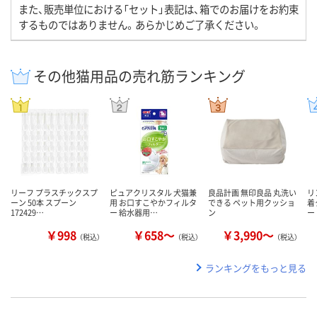
また、販売単位における「セット」表記は、箱でのお届けをお約束
するものではありません。あらかじめご了承ください。
その他猫用品の売れ筋ランキング
リーフ プラスチックスプ
ピュアクリスタル 犬猫兼
良品計画 無印良品 丸洗い
リ
ーン 50本 スプーン
用 お口すこやかフィルタ
できる ペット用クッショ
着
172429…
ー 給水器用…
ン
ー
￥998
￥658～
￥3,990～
（税込）
（税込）
（税込）
ランキングをもっと見る