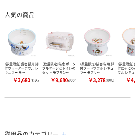
人気の商品
（数量限定）猫壱 猫用 脚
（数量限定）猫壱 ポータ
（数量限定）猫壱 猫用 脚
（数量限定）
付ウォーターボウル レ
ブルケージとトイレの
付フードボウル レギュ
付にゃにゃ
ギュラー モ…
セット モフサン…
ラー モフサ…
ウル レギ
￥3,680
￥9,680
￥3,278
￥4,
（税込）
（税込）
（税込）
猫用品のカテゴリー