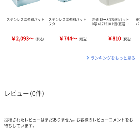
ステンレス深型組バット
ステンレス深型組バット
高儀 18ー8深型組バット
東
フタ
0号 4127510 1個（直送…
バ
￥2,093～
￥744～
￥810
（税込）
（税込）
（税込）
ランキングをもっと見る
レビュー（0件）
投稿されたレビューはまだありません。お客様のレビューコメントをお
待ちしています。