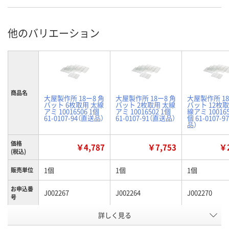
他のバリエーション
商品名
大屋製作所 18ー8 角
大屋製作所 18ー8 角
大屋製作所 18
バット 6枚取用 太線
バット 2枚取用 太線
バット 12枚取
アミ 10016506 1個
アミ 10016502 1個
線アミ 100165
61-0107-94（直送品）
61-0107-91（直送品）
個 61-0107-
品）
価格
￥4,787
￥7,753
￥2
(税込)
1個
1個
1個
販売単位
お申込番
J002267
J002264
J002270
号
詳しく見る
わずか
わずか
わずか
在庫