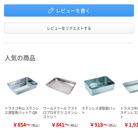
レビューを書く
レビューをリクエストする
人気の商品
トラスコ中山 ステンレ
ワールドツール アスト
ステンレス深型組バッ
トラスコ中山
ス深型角バット T-QB
ロプロダクツ ステンレ
ト
ステンレス
ストレー
ト
￥854～
￥841～
￥918～
￥1,9
（税込）
（税込）
（税込）