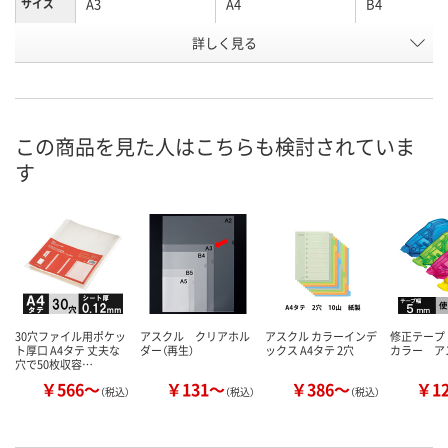
A3
A4
B4
サイズ
お申込番
詳しく見る
J080875
J080878
J080877
号
わずか
あり
あり
在庫
8月24日（月）まで
8月24日（月）まで
8月24日（月）
お届け日
この商品を見た人はこちらも検討されていま
す
数量
数量
数量
カゴへ
カゴへ
カ
30穴ファイル用ポケッ
アスクル クリアホル
アスクル カラーインデ
修正テープ
ト厚口 A4タテ 丈夫な
ダー（再生）
ックス A4タテ 2穴
カラー ア
穴で50枚収容…
￥566～
￥131～
￥386～
￥1
（税込）
（税込）
（税込）