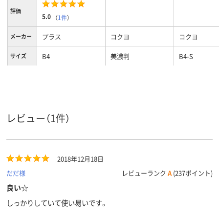
評価
5.0
（
1件
）
プラス
コクヨ
コクヨ
メーカー
B4
美濃判
B4-S
サイズ
4、４穴
4
穴数
タテ
タテ
向き
レビュー（1件）
2018年12月18日
だだ様
レビューランク
A
(237ポイント)
良い☆
しっかりしていて使い易いです。