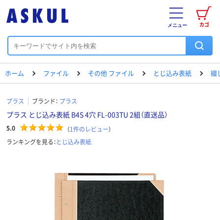
カゴ
メニュー
ホーム
ファイル
その他 ファイル
とじ込み表紙
綴
プラス
ブランド：
プラス
プラス とじ込み表紙 B4S 4穴 FL-003TU 2組（直送品）
5.0
（
1
件のレビュー
）
ランキングを見る：
とじ込み表紙