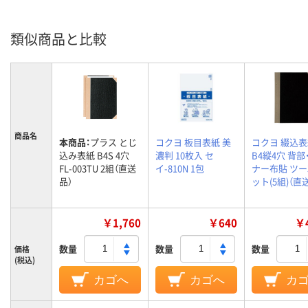
類似商品と比較
商品名
本商品：
プラス とじ
コクヨ 板目表紙 美
コクヨ 綴込表
込み表紙 B4S 4穴
濃判 10枚入 セ
B4縦4穴 背部
FL-003TU 2組（直送
イ-810N 1包
ナー布貼 ツー3
品）
ット(5組)（直
￥1,760
￥640
￥4
数量
数量
数量
価格
(税込)
カゴへ
カゴへ
カ