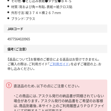
その他：●とじ込み表紙●タテ型●Ｂ４-Ｓ
材質：背および角＝布貼、表紙＝紙クロス貼
外形寸法：縦３７４×横２６７ｍｍ
ブランド：プラス
JANコード
4977564020965
備考（ご注意）
【返品について】お客様のご都合による返品はお受けできません。
ご購入の際は、ご利用ガイド「
ご利用ガイド
」を必ずご確認の上、お
申し込みください。
直送品のため、以下の点にご注意ください。
・この商品には、アスクル発行の納品書が同梱されていない
場合があります。アスクル発行の納品書をご希望のお客様
は、商品到着後、本サイト上のご利用履歴よりＰＤＦファイ
ルにて印刷することが可能です。