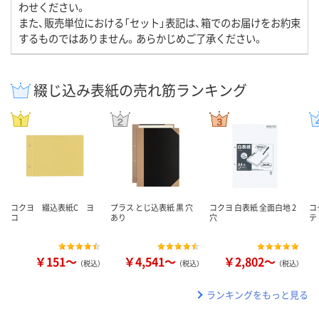
わせください。
また、販売単位における「セット」表記は、箱でのお届けをお約束
するものではありません。あらかじめご了承ください。
綴じ込み表紙の売れ筋ランキング
コクヨ 綴込表紙C ヨ
プラス とじ込表紙 黒 穴
コクヨ 白表紙 全面白地 2
コ
コ
あり
穴
テ
￥151～
￥4,541～
￥2,802～
（税込）
（税込）
（税込）
ランキングをもっと見る