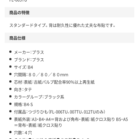
商品の特徴
スタンダードタイプ。背は耐久性に優れた丈夫な布貼です。
商品仕様
メーカー：プラス
ブランド：プラス
サイズ：B4
穴間隔：８０／８０／８０ｍｍ
芯材：表紙：古紙パルプ配合率90％以上再生紙
向き：タテ
カラーグループ：ブラック系
規格：B4-S
付属品：つづりひも（FL-006TU、007TU、012TUのみ）
表紙外装：A3・B4・A4＝背および角布・表紙：紙クロス貼り B5・A5
＝背布・表紙：紙クロス貼り
穴数：４穴