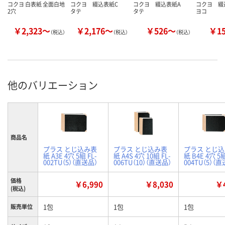
コクヨ 白表紙 全面白地
コクヨ 綴込表紙C
コクヨ 綴込表紙A
コクヨ 
2穴
タテ
タテ
ヨコ
￥2,323～
￥2,176～
￥526～
￥1
（税込）
（税込）
（税込）
他のバリエーション
商品名
プラス とじ込み表
プラス とじ込み表
プラス とじ
紙 A3E 4穴 5組 FL-
紙 A4S 4穴 10組 FL-
紙 B4E 4穴 5組
002TU（5）（直送品）
006TU（10）（直送品）
004TU（5）（
価格
￥6,990
￥8,030
￥4
(税込)
1包
1包
1包
販売単位