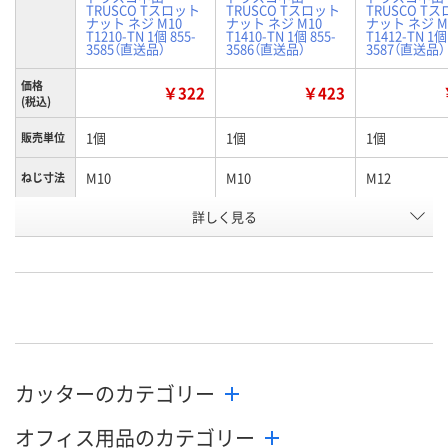
TRUSCO Tスロット
TRUSCO Tスロット
TRUSCO T
ナット ネジ M10
ナット ネジ M10
ナット ネジ M
T1210-TN 1個 855-
T1410-TN 1個 855-
T1412-TN 1個
3585（直送品）
3586（直送品）
3587（直送品）
価格
￥322
￥423
(税込)
1個
1個
1個
販売単位
M10
M10
M12
ねじ寸法
適合ボル
詳しく見る
M10
M10
M12
ト
お申込番
J108075
J108088
J108089
号
あり
あり
あり
在庫
8月12日（水）
8月12日（水）
8月19日（水）
お届け日
カッターのカテゴリー
数量
数量
数量
オフィス用品のカテゴリー