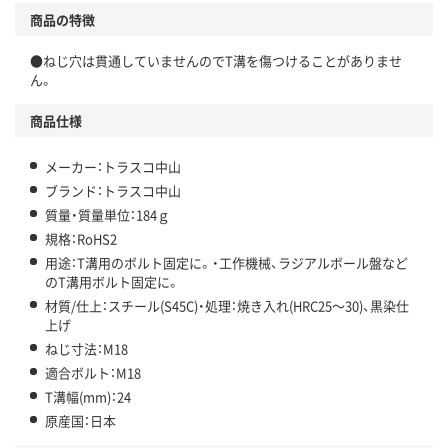
商品の特徴
●ねじ穴は貫通していませんのでT溝を傷つけることがありませ
ん。
商品仕様
メーカー：トラスコ中山
ブランド：トラスコ中山
質量・質量単位：184ｇ
規格：RoHS2
用途：T溝用のボルト固定に。・工作機械、ラジアルボール盤など
のT溝用ボルト固定に。
材質/仕上：スチール(S45C)・処理：焼き入れ(HRC25～30)、黒染仕
上げ
ねじ寸法：M18
適合ボルト：M18
T溝幅(mm)：24
原産国：日本