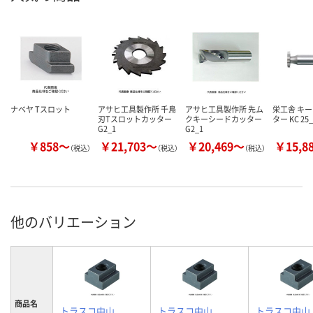
ナベヤ Tスロット
アサヒ工具製作所 千鳥
アサヒ工具製作所 先ム
栄工舎 キ
刃Tスロットカッター
クキーシードカッター
ター KC 25_
G2_1
G2_1
￥858～
￥21,703～
￥20,469～
￥15,8
（税込）
（税込）
（税込）
他のバリエーション
商品名
トラスコ中山
トラスコ中山
トラスコ中山