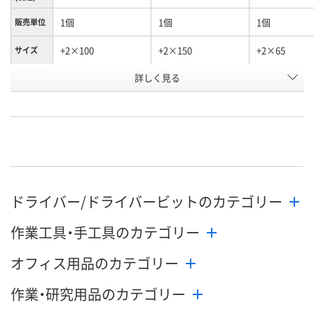
1個
1個
1個
販売単位
+2×100
+2×150
+2×65
サイズ
お申込番
詳しく見る
J830847
J830848
J830845
号
あり
あり
直送品
在庫
9月3日（木）まで
9月3日（木）まで
お届け日
数量
数量
メーカー都合
ドライバー/ドライバービットのカテゴリー
販売停止中で
カゴへ
カゴへ
作業工具・手工具のカテゴリー
オフィス用品のカテゴリー
作業・研究用品のカテゴリー