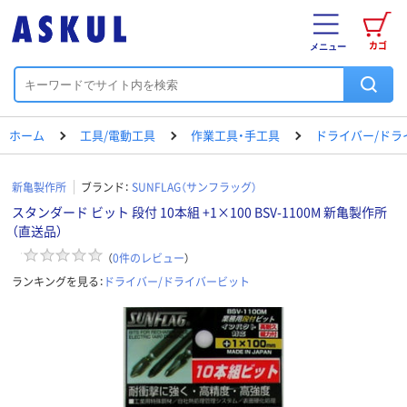
カゴ
メニュー
ホーム
工具/電動工具
作業工具・手工具
ドライバー/ドラ
新亀製作所
ブランド：
SUNFLAG（サンフラッグ）
スタンダード ビット 段付 10本組 +1×100 BSV-1100M 新亀製作所
（直送品）
（
0
件のレビュー
）
ランキングを見る：
ドライバー/ドライバービット