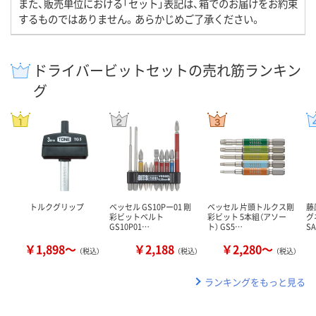
また、販売単位における「セット」表記は、箱でのお届けをお約束
するものではありません。あらかじめご了承ください。
ドライバービットセットの売れ筋ランキン
グ
トルクグリップ
ベッセル GS10Pー01 剛
ベッセル 片頭トルクス剛
藤
彩ビットベルト
彩ビット 5本組（アソー
グ
GS10P01…
ト） GS5…
S
￥1,898～
￥2,188
￥2,280～
（税込）
（税込）
（税込）
ランキングをもっと見る