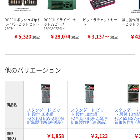
BOSCH ボッシュ 43pド
BOSCH ドライバーセ
ビットラチェットセッ
兼古製作所 
ライバービットセット
ット39ピース
ト
ービット （+
2607…
1600A02Z9L…
￥5,320
￥28,074
￥3,137～
￥4
（税込）
（税込）
（税込）
他のバリエーション
商品名
スタンダード ビッ
スタンダード ビッ
スタンダード
ト 段付 10本組
ト 段付 10本組
ト 段付 10本
+2×100 BSV-2100M
+2×150 BSV-2150M
+2×65 BSV-
新亀製作所（直送品）
新亀製作所（直送品）
新亀製作所（直
価格
￥1,858
￥2,123
￥2
(税込)