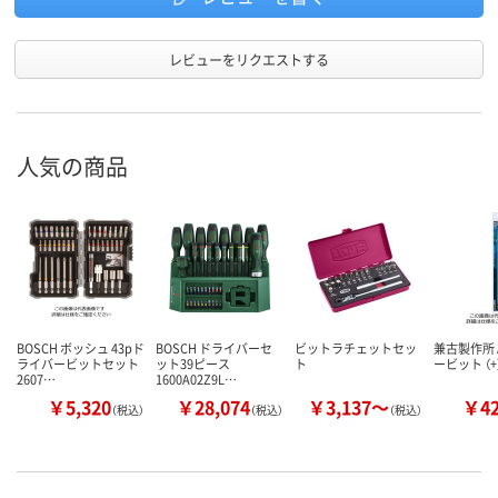
レビューをリクエストする
人気の商品
BOSCH ボッシュ 43pド
BOSCH ドライバーセ
ビットラチェットセッ
兼古製作所 
ライバービットセット
ット39ピース
ト
ービット （+
2607…
1600A02Z9L…
￥5,320
￥28,074
￥3,137～
￥4
（税込）
（税込）
（税込）