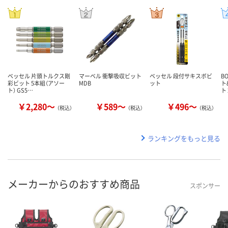
ベッセル 片頭トルクス剛
マーベル 衝撃吸収ビット
ベッセル 段付サキスボビ
B
彩ビット 5本組（アソー
MDB
ット
ト
ト） GS5…
ト 
￥2,280～
￥589～
￥496～
（税込）
（税込）
（税込）
ランキングをもっと見る
メーカーからのおすすめ商品
スポンサー