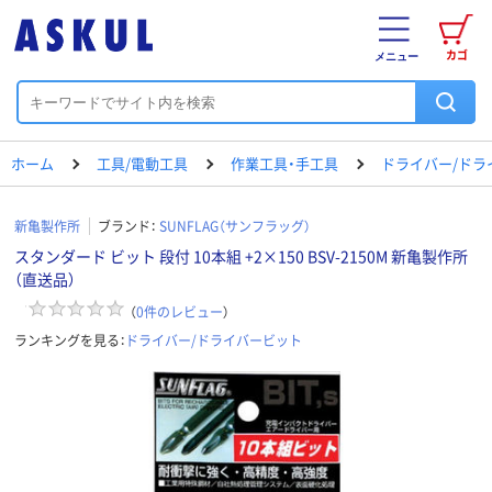
カゴ
メニュー
ホーム
工具/電動工具
作業工具・手工具
ドライバー/ドラ
新亀製作所
ブランド：
SUNFLAG（サンフラッグ）
スタンダード ビット 段付 10本組 +2×150 BSV-2150M 新亀製作所
（直送品）
（
0
件のレビュー
）
ランキングを見る：
ドライバー/ドライバービット