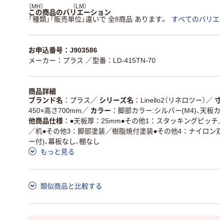
（MH）
（LM）
この商品のバリエーション
「種類」「販売単位」違いで 全8商品 あります。
すべてのバリエ
お申込番号：J903586
メーカー：プラス
／型番：LD-415TN-70
商品詳細
ブランド名
プラス
／
シリーズ名
Linello2（リネロツー）
／
450×高さ700mm
／
カラー
脚部カラー:シルバー(M4)、天板カ
他商品仕様
●天板厚：25mm●その他1：スタッキングピッチ
／机●その他3：脚部塗装／樹脂焼付塗装●その他4：ナイロン
ー付)、幕板なし、棚なし
もっと見る
類似商品と比較する