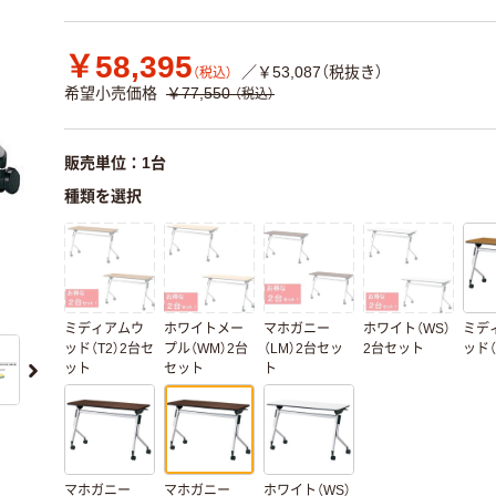
￥58,395
／￥53,087（税抜き）
（税込）
希望小売価格
￥77,550
（税込）
販売単位：1台
種類を選択
ミディアムウ
ホワイトメー
マホガニー
ホワイト（WS）
ミデ
ッド（T2）2台セ
プル（WM）2台
（LM）2台セッ
2台セット
ッド（
ット
セット
ト
マホガニー
マホガニー
ホワイト（WS）