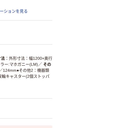
ーションを見る
寸法
外形寸法：幅1200×奥行
ラー:マホガニー(LM)
／
その
／124mm●その他2：機器類
双輪キャスター(2個ストッパ