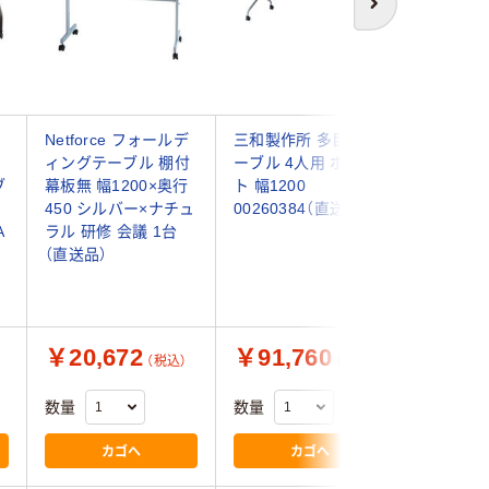
次へ
ー
Netforce フォールデ
三和製作所 多目的テ
【組立設
ィングテーブル 棚付
ーブル 4人用 ホワイ
リネロ2
ブ
幕板無 幅1200×奥行
ト 幅1200
ィングテ
450 シルバー×ナチュ
00260384（直送品）
無・棚板無
A
ラル 研修 会議 1台
1200×6
（直送品）
LD-420T
送品）
￥20,672
￥91,760
￥63,
（税込）
（税込）
数量
数量
数量
カゴへ
カゴへ