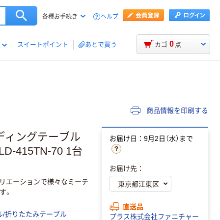
ヘルプ
各種お手続き
0
スイートポイント
あとで買う
カゴ
点
商品情報を印刷する
ルディングテーブル
お届け日：9月2日（水）まで
D-415TN-70 1台
お届け先：
バリエーションで様々なミーテ
す。
直送品
ル/折りたたみテーブル
プラス株式会社ファニチャー