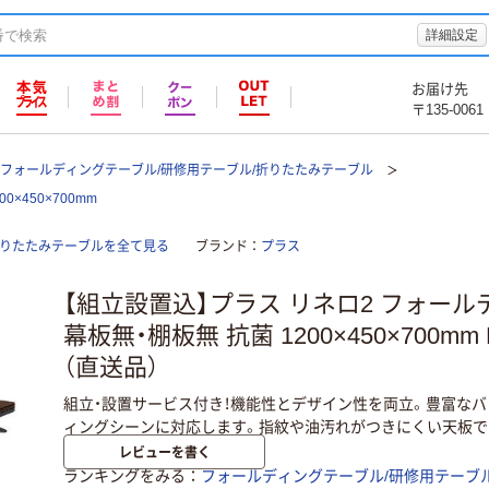
詳細設定
お届け先
〒135-0061
フォールディングテーブル/研修用テーブル/折りたたみテーブル
×450×700mm
折りたたみテーブルを全て見る
ブランド
プラス
【組立設置込】プラス リネロ2 フォー
幕板無・棚板無 抗菌 1200×450×700mm L
（直送品）
組立・設置サービス付き！機能性とデザイン性を両立。豊富な
ィングシーンに対応します。指紋や油汚れがつきにくい天板で
レビューを書く
ランキングをみる
フォールディングテーブル/研修用テーブ