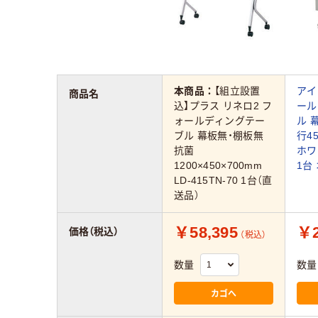
本商品：
【組立設置
アイ
商品名
込】プラス リネロ2 フ
ール
ォールディングテー
ル 
ブル 幕板無・棚板無
行4
抗菌
ホワ
1200×450×700mm
1台
LD-415TN-70 1台（直
送品）
￥58,395
￥2
価格（税込）
（税込）
数量
数量
カゴへ