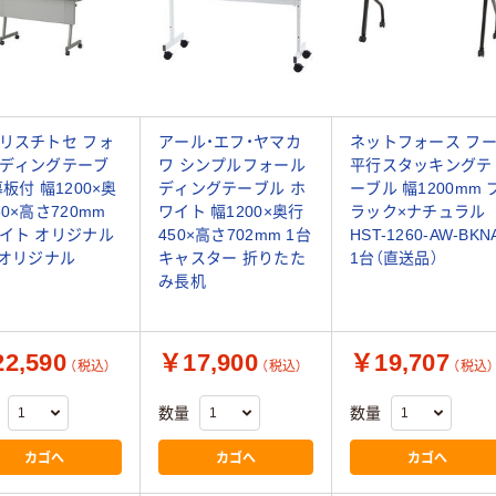
リスチトセ フォ
アール・エフ・ヤマカ
ネットフォース フ
ディングテーブ
ワ シンプルフォール
平行スタッキングテ
幕板付 幅1200×奥
ディングテーブル ホ
ーブル 幅1200mm 
50×高さ720mm
ワイト 幅1200×奥行
ラック×ナチュラル
イト オリジナル
450×高さ702mm 1台
HST-1260-AW-BKN
 オリジナル
キャスター 折りたた
1台（直送品）
み長机
2,590
￥17,900
￥19,707
（税込）
（税込）
（税込）
数量
数量
カゴへ
カゴへ
カゴへ