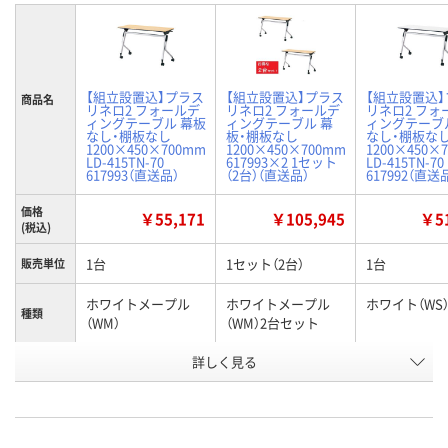
【組立設置込】プラス
【組立設置込】プラス
【組立設置込
商品名
リネロ2 フォールデ
リネロ2 フォールデ
リネロ2 フォ
ィングテーブル 幕板
ィングテーブル 幕
ィングテーブ
なし・棚板なし
板・棚板なし
なし・棚板な
1200×450×700mm
1200×450×700mm
1200×450×
LD-415TN-70
617993×2 1セット
LD-415TN-70
617993（直送品）
（2台）（直送品）
617992（直送
価格
￥55,171
￥105,945
￥51
(税込)
1台
1セット（2台）
1台
販売単位
ホワイトメープル
ホワイトメープル
ホワイト（WS
種類
（WM）
（WM）2台セット
お申込番
詳しく見る
J923917
U932033
J923916
号
直送品
直送品
直送品
在庫