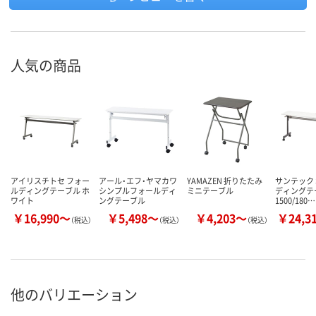
人気の商品
アイリスチトセ フォー
アール・エフ・ヤマカワ
YAMAZEN 折りたたみ
サンテック 
ルディングテーブル ホ
シンプルフォールディ
ミニテーブル
ディングテ
ワイト
ングテーブル
1500/180…
￥16,990～
￥5,498～
￥4,203～
￥24,3
（税込）
（税込）
（税込）
他のバリエーション