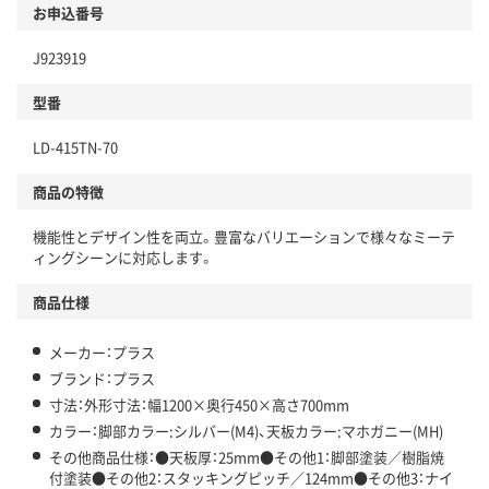
お申込番号
J923919
型番
LD-415TN-70
商品の特徴
機能性とデザイン性を両立。豊富なバリエーションで様々なミーテ
ィングシーンに対応します。
商品仕様
メーカー：プラス
ブランド：プラス
寸法：外形寸法：幅1200×奥行450×高さ700mm
カラー：脚部カラー:シルバー(M4)、天板カラー:マホガニー(MH)
その他商品仕様：●天板厚：25mm●その他1：脚部塗装／樹脂焼
付塗装●その他2：スタッキングピッチ／124mm●その他3：ナイ