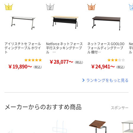
アイリスチトセ フォール
Netforce ネットフォース
ネットフォース GOOLOO
N
ディングテーブル ホワイ
平行スタッキングテーブ
フォールディングテーブ
平
ト
ル …
ル 棚付…
ル
￥28,077～
（税込）
￥19,890～
￥24,941～
（税込）
（税込）
ランキングをもっと見る
メーカーからのおすすめ商品
スポンサー