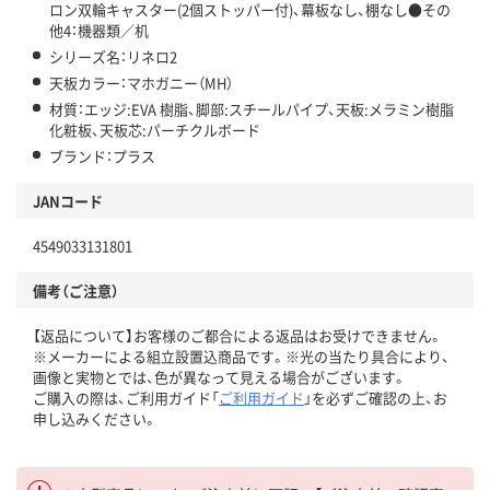
ロン双輪キャスター(2個ストッパー付)、幕板なし、棚なし●その
他4：機器類／机
シリーズ名：リネロ2
天板カラー：マホガニー（MH）
材質：エッジ:EVA 樹脂、脚部:スチールパイプ、天板:メラミン樹脂
化粧板、天板芯:パーチクルボード
ブランド：プラス
JANコード
4549033131801
備考（ご注意）
【返品について】お客様のご都合による返品はお受けできません。
※メーカーによる組立設置込商品です。※光の当たり具合により、
画像と実物とでは、色が異なって見える場合がございます。
ご購入の際は、ご利用ガイド「
ご利用ガイド
」を必ずご確認の上、お
申し込みください。