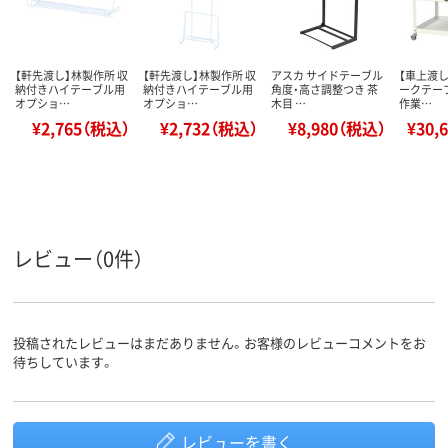
【軒先渡し】林製作所 収
【軒先渡し】林製作所 収
アスカ サイドテーブル
【車上渡し
納付きハイテーブル用
納付きハイテーブル用
角度・高さ調整つき 茶
ークテーブ
オプショ…
オプショ…
木目 …
作業…
¥2,765（税込）
¥2,732（税込）
¥8,980（税込）
¥30,
レビュー（0件）
投稿されたレビューはまだありません。お客様のレビューコメントをお
待ちしています。
レビューを書く