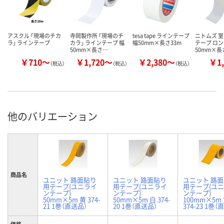
アスクル 「現場のチカ
寺岡製作所 「現場のチ
tesa tape ラインテープ
ニトムズ 
ラ」 ラインテープ
カラ」 ラインテープ 幅
幅50mm×長さ33m
テープ ロン
50mm×長さ…
50mm×長
￥710～
￥1,720～
￥2,380～
￥1,
（税込）
（税込）
（税込）
他のバリエーション
商品名
ユニット 路面貼り
ユニット 路面貼り
ユニット 路
用テープ(ユニライ
用テープ(ユニライ
用テープ(ユ
ンテープ)
ンテープ)
ンテープ)
50mm×5m 黄 374-
50mm×5m 白 374-
100mm×5m
21 1巻（直送品）
20 1巻（直送品）
374-23 1巻（
価格