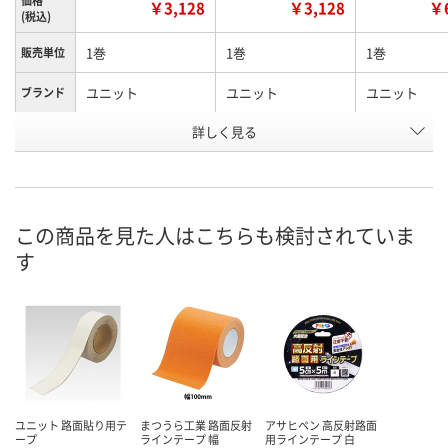
￥3,128
￥3,128
￥6
(税込)
1巻
1巻
1巻
販売単位
ユニット
ユニット
ユニット
ブランド
テープ長
詳しく見る
5m
5m
5m
さ
50mm幅×5m巻
50mm幅×5m巻
100mm幅×
サイズ
×1.2mm厚
×1.2mm厚
×1.2mm厚
この商品を見た人はこちらも検討されていま
お申込番
K855635
K855634
K855637
号
す
あり
あり
あり
在庫
8月25日（火）まで
8月25日（火）まで
8月25日（火）
お届け日
数量
数量
数量
カゴへ
カゴへ
カ
ユニット 路面貼り用テ
まつうら工業 路面反射
アサヒペン 高反射路面
ープ
ラインテープ 幅
用ラインテープ 白