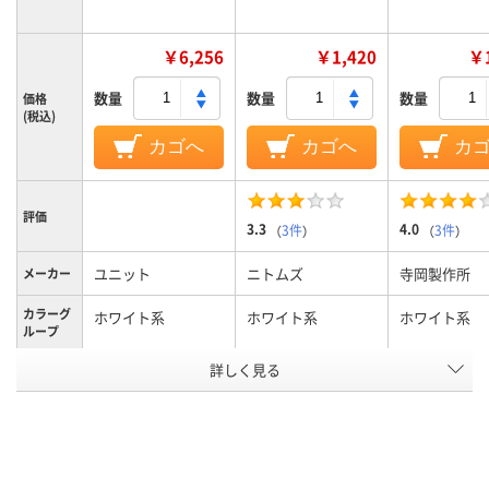
￥6,256
￥1,420
￥1
数量
数量
数量
価格
(税込)
カゴへ
カゴへ
カ
評価
3.3
4.0
（
3件
）
（
3件
）
ユニット
ニトムズ
寺岡製作所
メーカー
カラーグ
ホワイト系
ホワイト系
ホワイト系
ループ
詳しく見る
100mm
50mm
テープ幅
テープ長
5m
50m
さ
アスクル
商品環境