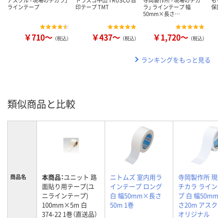
ラインテープ
印テープ TMT
ラ」 ラインテープ 幅
保
50mm×長さ…
￥710～
￥437～
￥1,720～
（税込）
（税込）
（税込）
ランキングをもっと見る
類似商品と比較
本商品：
ユニット 路
ニトムズ 室内用ラ
寺岡製作所 
商品名
面貼り用テープ(ユ
インテープ ロング
チカラ ライ
ニラインテープ)
白 幅50mm×長さ
プ 白 幅50m
100mm×5m 白
50m 1巻
さ20m アスク
374-22 1巻（直送品）
オリジナル