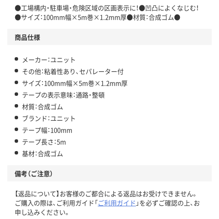
●工場構内・駐車場・危険区域の区画表示に！●凹凸によくなじむ！
●サイズ：100mm幅×5m巻×1.2mm厚●材質：合成ゴム●
商品仕様
メーカー：ユニット
その他：粘着性あり、セパレーター付
サイズ：100mm幅×5m巻×1.2mm厚
テープの表示意味：通路・整頓
材質：合成ゴム
ブランド：ユニット
テープ幅：100mm
テープ長さ：5m
基材：合成ゴム
備考（ご注意）
【返品について】お客様のご都合による返品はお受けできません。
ご購入の際は、ご利用ガイド「
ご利用ガイド
」を必ずご確認の上、お
申し込みください。