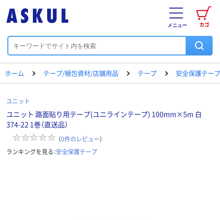
カゴ
メニュー
ホーム
テープ/梱包資材/店舗用品
テープ
安全保護テー
ユニット
ユニット 路面貼り用テープ(ユニラインテープ) 100mm×5m 白
374-22 1巻（直送品）
（
0
件のレビュー
）
ランキングを見る：
安全保護テープ