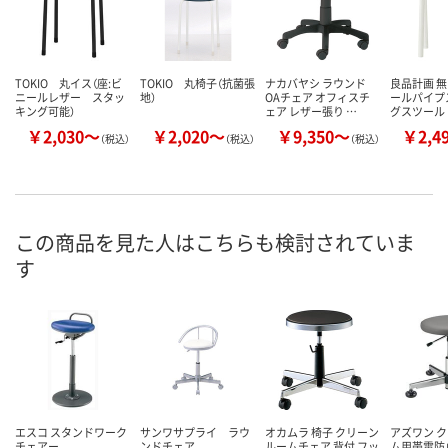
TOKIO 丸イス（座:ビ
TOKIO 丸椅子（抗菌張
ナカバヤシ ラウンド
良品計画 無
ニールレザー スタッ
地）
OAチェア オフィスチ
ールパイプ
キング可能）
ェア レザー張り …
グスツール
￥2,030～
￥2,020～
￥9,350～
￥2,4
（税込）
（税込）
（税込）
この商品を見た人はこちらも検討されていま
す
エスコ スタンドワーク
サンワサプライ ラウ
オカムラ 椅子 クリーン
アズワン 
チェアー
ンドチェア
ルームチェア 背付 フッ
ム用帯電防