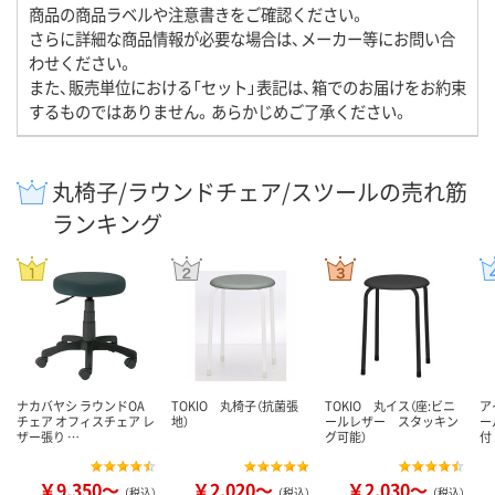
商品の商品ラベルや注意書きをご確認ください。
さらに詳細な商品情報が必要な場合は、メーカー等にお問い合
わせください。
また、販売単位における「セット」表記は、箱でのお届けをお約束
するものではありません。あらかじめご了承ください。
丸椅子/ラウンドチェア/スツールの売れ筋
ランキング
ナカバヤシ ラウンドOA
TOKIO 丸椅子（抗菌張
TOKIO 丸イス（座:ビニ
ア
チェア オフィスチェア レ
地）
ールレザー スタッキン
ー
ザー張り …
グ可能）
付
￥9,350～
￥2,020～
￥2,030～
（税込）
（税込）
（税込）