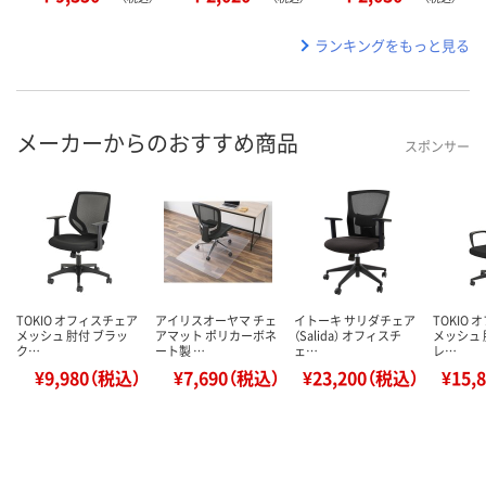
ランキングをもっと見る
メーカーからのおすすめ商品
スポンサー
TOKIO オフィスチェア
アイリスオーヤマ チェ
イトーキ サリダチェア
TOKIO
メッシュ 肘付 ブラッ
アマット ポリカーボネ
（Salida） オフィスチ
メッシュ 
ク…
ート製 …
ェ…
レ…
¥9,980（税込）
¥7,690（税込）
¥23,200（税込）
¥15,