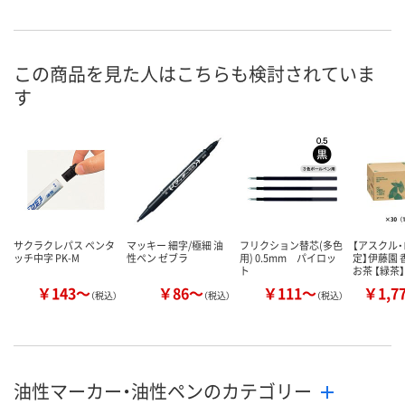
9点
あり
2点
在庫
8月9日（日）
8月9日（日）
8月9日（日）
お届け日
この商品を見た人はこちらも検討されていま
す
数量
数量
数量
カゴへ
カゴへ
カ
サクラクレパス ペンタ
マッキー 細字/極細 油
フリクション替芯(多色
【アスクル
ッチ中字 PK-M
性ペン ゼブラ
用) 0.5mm パイロッ
定】伊藤園
ト
お茶 【緑茶
￥143～
￥86～
￥111～
￥1,7
（税込）
（税込）
（税込）
油性マーカー・油性ペンのカテゴリー