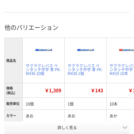
他のバリエーション
商品名
サクラクレパス ペ
サクラクレパス ペ
サクラクレパ
ンタッチ中字 青 PK-
ンタッチ中字 青 PK-
ンタッチ中字 赤
M#36 10個
M#36 1個
M#19 10本
価格
￥1,309
￥143
￥1
(税込)
10個
1個
10本
販売単位
あお
あお
あか
カラー
お申込番
詳しく見る
W578830
JU82118
W578828
号