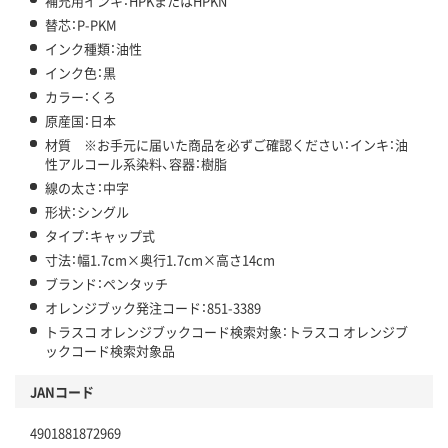
補充用インキ：HPKまたはHPKN
替芯：P-PKM
インク種類：油性
インク色：黒
カラー：くろ
原産国：日本
材質 ※お手元に届いた商品を必ずご確認ください：インキ：油
性アルコール系染料、容器：樹脂
線の太さ：中字
形状：シングル
タイプ：キャップ式
寸法：幅1.7cm×奥行1.7cm×高さ14cm
ブランド：ペンタッチ
オレンジブック発注コード：851-3389
トラスコ オレンジブックコード検索対象：トラスコ オレンジブ
ックコード検索対象品
JANコード
4901881872969