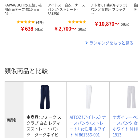
KAWAGUCHI 水に強い布
アイトス 白衣 ナース
チトセ Calala（キャララ）
住
用両面テープ 幅10mm
パンツ（ストレート）
パンツ 女性用 ブラック
デ
94…
861356
…
(
4件
)
￥10,870～
（税込）
￥638
￥2,700～
（税込）
（税込）
ランキングをもっと見る
類似商品と比較
本商品：
フォーク ス
AITOZ（アイトス） ナ
ナガイレーベ
商品名
クラブ 白衣 レディ
ースパンツ（ストレ
ースパンツ 
スストレートパン
ート） 女性用 ホワイ
ホワイト M H
ツ ダークネイビ
ト M 861356-001
1913