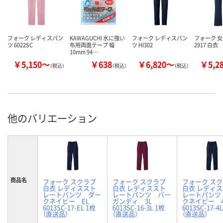
フォーク レディスパン
KAWAGUCHI 水に強い
フォーク レディスパン
フォーク 
ツ 6022SC
布用両面テープ 幅
ツ HI302
2917 白衣
10mm 94…
￥5,150～
￥638
￥6,820～
￥5,2
（税込）
（税込）
（税込）
他のバリエーション
商品名
フォーク スクラブ
フォーク スクラブ
フォーク ス
白衣 レディススト
白衣 レディススト
白衣 レディ
レートパンツ ダー
レートパンツ バー
レートパンツ
クネイビー EL
ガンディ 3L
クネイビー 4
6013SC-17-EL 1枚
6013SC-16-3L 1枚
6013SC-17-4
（直送品）
（直送品）
（直送品）