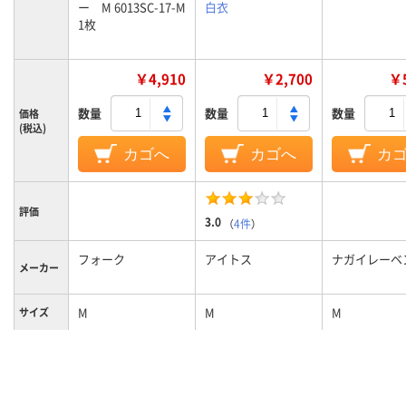
ー M 6013SC-17-M
白衣
1枚
￥4,910
￥2,700
￥5
数量
数量
数量
価格
(税込)
カゴへ
カゴへ
カ
評価
3.0
（
4件
）
フォーク
アイトス
ナガイレーベ
メーカー
M
M
M
サイズ
カラーグ
ネイビー系
ホワイト系
ホワイト系
ループ
女性用
女性用
女性用
対象