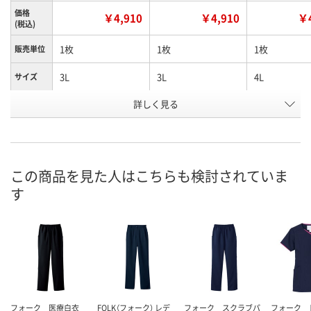
価格
￥4,910
￥4,910
￥4
(税込)
1枚
1枚
1枚
販売単位
3L
3L
4L
サイズ
詳しく見る
ダークネイビー
バーガンディ
ダークネイビ
カラー
お申込番
N393342
N982039
N393343
号
直送品
直送品
直送品
在庫
この商品を見た人はこちらも検討されていま
す
8月25日（火）まで
8月25日（火）まで
8月25日（火）
お届け日
数量
数量
数量
カゴへ
カゴへ
カ
フォーク 医療白衣
FOLK（フォーク） レデ
フォーク スクラブパ
フォーク 