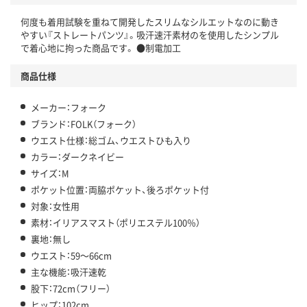
何度も着用試験を重ねて開発したスリムなシルエットなのに動き
やすい『ストレートパンツ』。吸汗速汗素材のを使用したシンプル
で着心地に拘った商品です。 ●制電加工
商品仕様
メーカー：フォーク
ブランド：FOLK（フォーク）
ウエスト仕様：総ゴム、ウエストひも入り
カラー：ダークネイビー
サイズ：M
ポケット位置：両脇ポケット、後ろポケット付
対象：女性用
素材：イリアスマスト（ポリエステル100％）
裏地：無し
ウエスト：59～66cm
主な機能：吸汗速乾
股下：72cm（フリー）
ヒップ：102cm