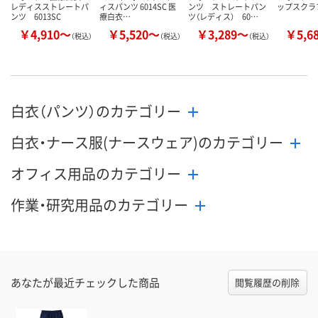
レディスストレートパ
ィスパンツ 6014SC 医
ンツ ストレートパン
ップスクラブ
ンツ 6013SC
療白衣…
ツ（レディス） 60…
￥4,910～
￥5,520～
￥3,289～
￥5,6
（税込）
（税込）
（税込）
白衣（パンツ）のカテゴリー
白衣・ナース服(ナースウェア)のカテゴリー
オフィス用品のカテゴリー
作業・研究用品のカテゴリー
あなたが最近チェックした商品
閲覧履歴の削除