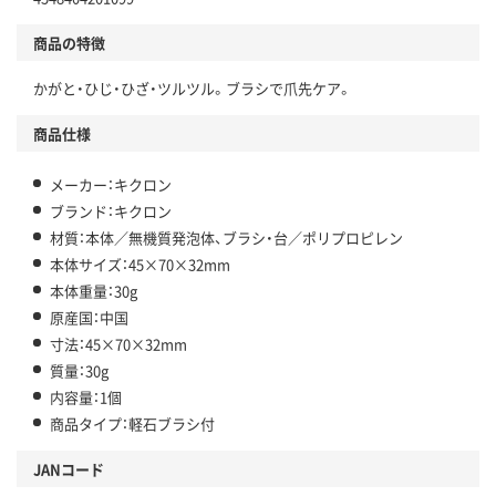
商品の特徴
かがと・ひじ・ひざ・ツルツル。ブラシで爪先ケア。
商品仕様
メーカー：キクロン
ブランド：キクロン
材質：本体／無機質発泡体、ブラシ・台／ポリプロピレン
本体サイズ：45×70×32mm
本体重量：30g
原産国：中国
寸法：45×70×32mm
質量：30g
内容量：1個
商品タイプ：軽石ブラシ付
JANコード