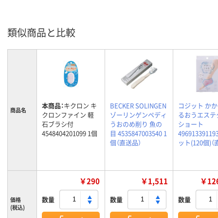
類似商品と比較
本商品：
キクロン キ
BECKER SOLINGEN
コジット か
商品名
クロンファイン 軽
ゾーリンゲンペディ
るおうエステ
石ブラシ付
うおのめ削り 魚の
ショート
4548404201099 1個
目 4535847003540 1
49691339119
個（直送品）
ット(120個)
￥290
￥1,511
￥126
数量
数量
数量
価格
(税込)