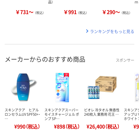
品）
ｍ
￥731～
￥991
￥290～
（税込）
（税込）
（税込）
ランキングをもっと見る
メーカーからのおすすめ商品
スポンサー
スキンアクア ヒアル
スキンアクアスーパー
ビオレ 冷タオル 無香性
スキンア
ロンセラムUV SPF50+・
モイスチャージェル ポ
240枚入 業務用 花王 …
アップＵ
…
ンプ SP…
ホワイト 
¥990（税込）
¥898（税込）
¥26,400（税込）
¥