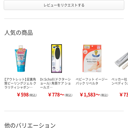
レビューをリクエストする
人気の商品
【アウトレット】足裏角
Dr.Scholl（ドクターシ
ベビーフット イージー
ベッカー社
質ピーリングジェル ク
ョール） 角質ケア ショ
パック リベルタ
ンペディう
ラリティシャボン…
ールズ…
￥598
￥778～
￥1,583～
￥7
（税込）
（税込）
（税込）
他のバリエーション