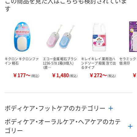
この商品を見た人はこちらも検討されていま
す
数量
数量
数量
カゴへ
カゴへ
カ
キクロン キクロンファ
エコー金属 軽石ブラシ
キレイキレイ 薬用泡ハ
セラミック 軽
イン 軽石
1236-578 1箱(8個入)
ンドソープ 殺菌 泡で出
個 貝印
（直…
るタイプ
￥177～
￥1,480
￥272～
￥
（税込）
（税込）
（税込）
ボディケア・フットケアのカテゴリー
ボディケア・オーラルケア・ヘアケアのカテ
ゴリー