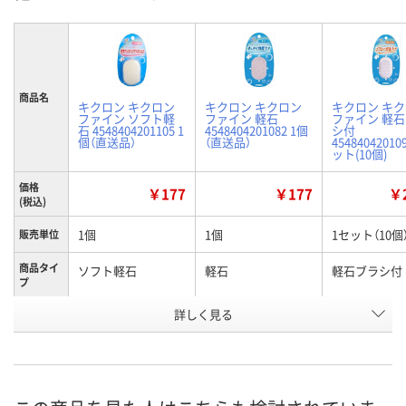
商品名
キクロン キクロン
キクロン キクロン
キクロン キ
ファイン ソフト軽
ファイン 軽石
ファイン 軽
石 4548404201105 1
4548404201082 1個
シ付
個（直送品）
（直送品）
45484042010
ット(10個)
価格
￥177
￥177
￥2
(税込)
1個
1個
1セット（10個
販売単位
商品タイ
ソフト軽石
軽石
軽石ブラシ付
プ
お申込番
詳しく見る
AWA0020
AWA0021
X251479
号
直送品
直送品
2点
在庫
8月28日（金）まで
8月28日（金）まで
8月11日（火）
お届け日