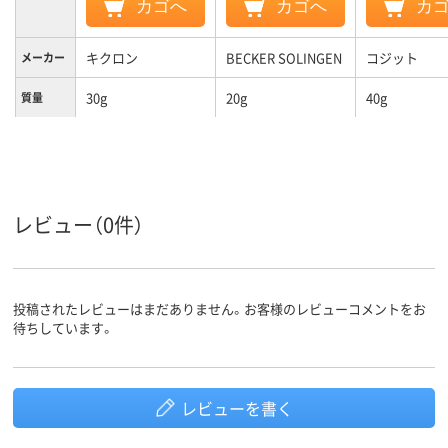
カゴへ
カゴへ
カ
キクロン
BECKER SOLINGEN
コジット
メーカー
30g
20g
40g
質量
レビュー（0件）
投稿されたレビューはまだありません。お客様のレビューコメントをお
待ちしています。
レビューを書く