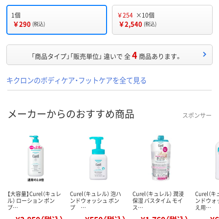
1個
￥254
×10個
￥290
￥2,540
(税込)
(税込)
4
「商品タイプ」「販売単位」 違いで 全
商品あります。
キクロンのボディケア・フットケアを全て見る
メーカーからのおすすめ商品
スポンサー
【大容量】Curel（キュレ
Curel（キュレル） 泡ハ
Curel（キュレル） 潤浸
Curel（
ル） ローション ポン
ンドウォッシュ ポン
保湿 バスタイム モイ
ンドウォ
プ…
プ …
ス…
え用…