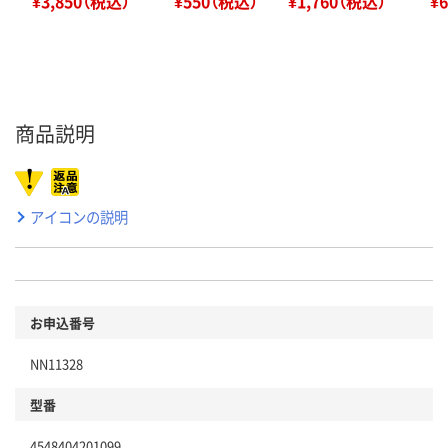
¥3,850（税込）
¥550（税込）
¥1,760（税込）
¥
商品説明
アイコンの説明
お申込番号
NN11328
型番
4548404201099