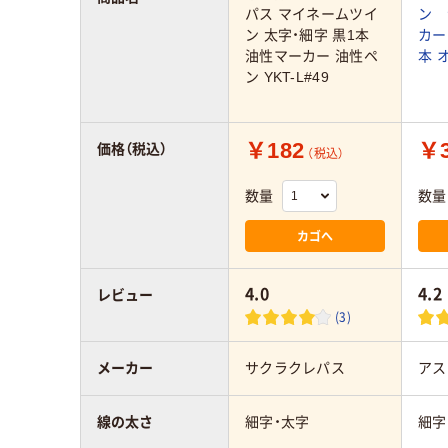
パス マイネームツイ
ン 
ン 太字・細字 黒1本
カー
油性マーカー 油性ペ
本 
ン YKT-L#49
￥182
￥3
価格（税込）
（税込）
数量
数量
カゴへ
4.0
4.2
レビュー
(3)
メーカー
サクラクレパス
アス
線の太さ
細字・太字
細字