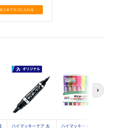
まとめてカゴに入れる
オリジナル
次へ
細
ハイマッキーケア 太
ハイマッキーケア 詰
寺西化学