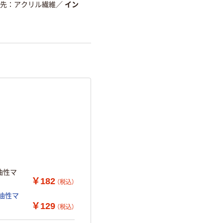
ン先：アクリル繊維
／
イン
油性マ
￥182
（税込）
 油性マ
￥129
（税込）