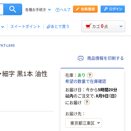
ヘルプ
各種お手続き
0
スイートポイント
あとで買う
カゴ
点
T-L#49
商品情報を印刷する
細字 黒1本 油性
在庫：
あり
希望の数量で在庫確認
お届け日：今から
5時間20分
以内
のご注文で、
8月9日（日）
にお届け
お届け先：