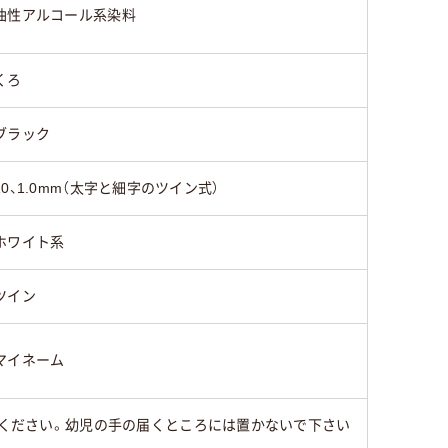
油性アルコール系染料
くろ
ブラック
10、1.0mm（太字と細字のツイン式）
ホワイト系
ツイン
マイネーム
みください。幼児の手の届くところには置かないで下さい