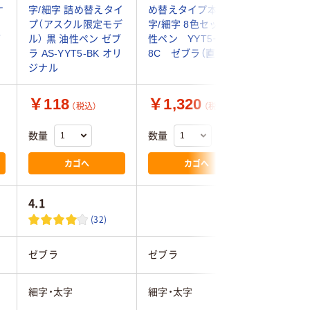
ケ
字/細字 詰め替えタイ
め替えタイプ本体 太
クインキ
プ（アスクル限定モデ
字/細字 8色セット 油
ー パック
ゼ
ル） 黒 油性ペン ゼブ
性ペン YYT5ー
MMJ50P
ラ AS-YYT5-BK オリ
8C ゼブラ（直送品）
ジナル
￥118
￥1,320
￥196
（税込）
（税込）
数量
数量
数量
カゴへ
カゴへ
4.1
(32)
ゼブラ
ゼブラ
寺西化学
細字・太字
細字・太字
細字・太