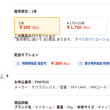
販売単位：1本
1本
￥175×10本
￥182
￥1,750
（税込）
（税込）
この商品のバリエーション
「販売単位」違いで 全2商品 あります。
すべてのバリエーショ
配送オプション
￥385
時間帯指定 指定可
置き場所指定 利用
（税込）
お申込番号：P207515
メーカー：サクラクレパス
／型番：YKT-L#49
／JANコード：4
商品詳細
ブランド名
マイネーム
／
重量
24g
／
本体サイズ
キャップ