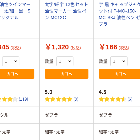
油性ツインマー
太字/細字 12色セット
字 黒 キャップジャ
 太/細 黒 5
油性マーカー 油性ペ
ット付 P-MO-150-
オリジナル
ン MC12C
MC-BKJ 油性ペン 
ブラ
45
￥1,320
￥166
（税込）
（税込）
（税込）
数量
数量
カゴへ
カゴへ
カゴへ
5.0
4.5
(119)
(8)
(6)
クル
ゼブラ
ゼブラ
・太字
細字・太字
細字・太字