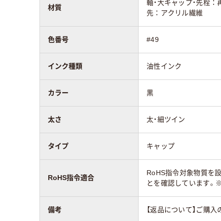
軸・大キャップ・先栓：再
材質
先：アクリル繊維
色番号
#49
インク種類
油性インク
カラー
黒
太さ
太・細ツイン
タイプ
キャップ
RoHS指令対象物質を
RoHS指令適合
とを確認しています。※
備考
【返品について】ご購入