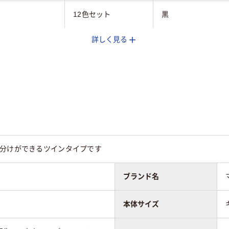
12色セット
黒
詳しく見る
ップ
キャップ
キャップ式
インク(アルコー
油性染料インク
油性マーカー
)
ン
ツイン
ツイン
20
20
い分けができるツインタイプです
ブランド名
本体サイズ