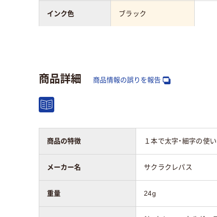
インク色
ブラック
タイプ
ツインタイプ
キャ
インク種類
油性
油性インク
商品詳細
ル系
商品情報の誤りを報告
形状
ツイン
ツイ
アスクル商品環境
70
スコア
商品の特徴
１本で太字・細字の使
メーカー名
サクラクレパス
重量
24g