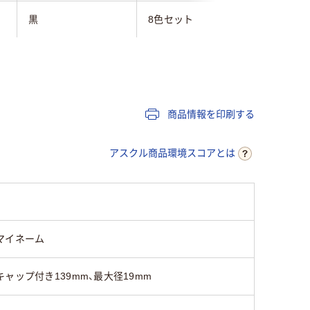
黒
8色セット
赤
キャップ式
キャップ
キャップ
油性染料インク
油性染料インク
油性染料
商品情報を印刷する
ツイン
ツイン
ツイン
アスクル商品環境スコアとは
85
マイネーム
キャップ付き139mm、最大径19mm