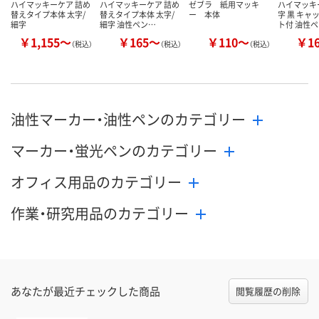
ハイマッキーケア 詰め
ハイマッキーケア 詰め
ゼブラ 紙用マッキ
ハイマッキー
替えタイプ本体 太字/
替えタイプ本体 太字/
ー 本体
字 黒 キャ
細字
細字 油性ペン…
ト付 油性
￥1,155～
￥165～
￥110～
￥1
（税込）
（税込）
（税込）
油性マーカー・油性ペンのカテゴリー
マーカー・蛍光ペンのカテゴリー
オフィス用品のカテゴリー
作業・研究用品のカテゴリー
あなたが最近チェックした商品
閲覧履歴の削除