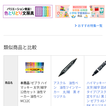
おすすめ特集一覧
類似商品と比較
本商品：
ゼブラ ハイ
アスクル 油性ペ
ハイマッキー
商品名
マッキー 太字/細字
ン 油性ツインマー
太字/細字 詰
12色セット 油性マ
カー 太/細 黒 オ
タイプ（アス
ーカー 油性ペン
リジナル
定モデル） 黒
MC12C
ン ゼブラ AS-Y
BK オリジナ