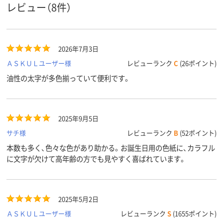
油性染料インク
油性インク(アルコ
油性染料イン
インク種
レビュー（8件）
類
ール系)
ツイン
ツイン
ツイン
形状
2026年7月3日
361.8g
26g
質量
ＡＳＫＵＬユーザー様
レビューランク
C
(26ポイント)
アスクル
油性の太字が多色揃っていて便利です。
商品環境
20
70
85
スコア
2025年9月5日
サチ様
レビューランク
B
(52ポイント)
本数も多く、色々な色があり助かる。お誕生日用の色紙に、カラフル
に文字が欠けて高年齢の方でも見やすく喜ばれています。
2025年5月2日
ＡＳＫＵＬユーザー様
レビューランク
S
(1655ポイント)