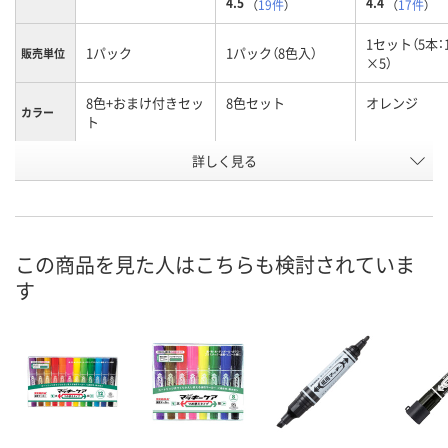
4.5
4.4
（
19件
）
（
17件
）
1セット（5本：
1パック
1パック（8色入）
販売単位
×5）
8色+おまけ付きセッ
8色セット
オレンジ
カラー
ト
お申込番
詳しく見る
XN21038
895607
8241673
号
入荷待ち
あり
あり
在庫
8月12日（水）
8月12日（水）
お届け日
この商品を見た人はこちらも検討されていま
す
数量
数量
お取り扱い終了しま
した
カゴへ
カ