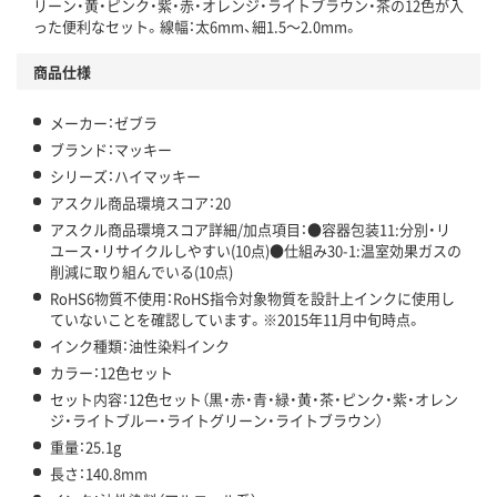
リーン・黄・ピンク・紫・赤・オレンジ・ライトブラウン・茶の12色が入
った便利なセット。線幅：太6mm、細1.5～2.0mm。
商品仕様
メーカー：ゼブラ
ブランド：マッキー
シリーズ：ハイマッキー
アスクル商品環境スコア：20
アスクル商品環境スコア詳細/加点項目：●容器包装11:分別・リ
ユース・リサイクルしやすい(10点)●仕組み30-1:温室効果ガスの
削減に取り組んでいる(10点)
RoHS6物質不使用：RoHS指令対象物質を設計上インクに使用し
ていないことを確認しています。※2015年11月中旬時点。
インク種類：油性染料インク
カラー：12色セット
セット内容：12色セット（黒・赤・青・緑・黄・茶・ピンク・紫・オレン
ジ・ライトブルー・ライトグリーン・ライトブラウン）
重量：25.1g
長さ：140.8mm