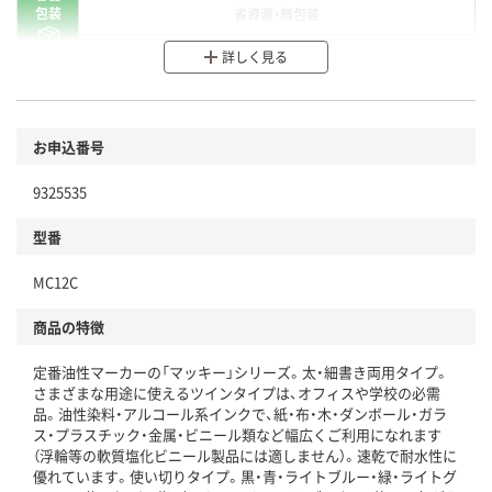
包装
省資源・無包装
分別・リサイクルしやすい設計
詳しく見る
環境に配慮した材料を使用
商品
お申込番号
本体
省資源・省エネ・節水
9325535
分別・リサイクルしやすい設計
型番
独自の回収スキームがある
仕組
MC12C
アスクルで資源循環している
商品の特徴
温室効果ガスなどの削減
定番油性マーカーの「マッキー」シリーズ。太・細書き両用タイプ。
この商品の環境配慮ポイントです。下記商品詳細「
さまざまな用途に使えるツインタイプは、オフィスや学校の必需
アスクル商品環境スコア詳細／加点項目
」で確認できます。
品。油性染料・アルコール系インクで、紙・布・木・ダンボール・ガラ
ス・プラスチック・金属・ビニール類など幅広くご利用になれます
（浮輪等の軟質塩化ビニール製品には適しません）。速乾で耐水性に
優れています。使い切りタイプ。黒・青・ライトブルー・緑・ライトグ