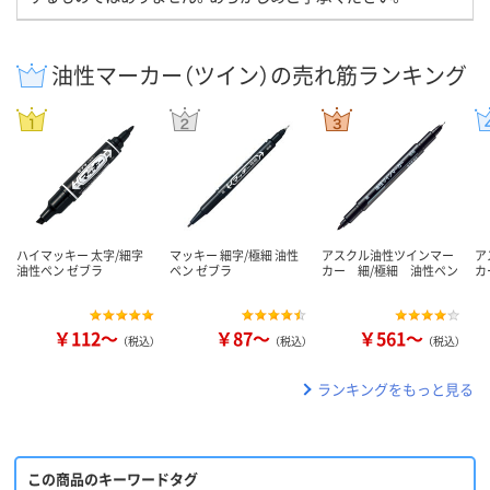
油性マーカー（ツイン）の売れ筋ランキング
ハイマッキー 太字/細字
マッキー 細字/極細 油性
アスクル油性ツインマー
ア
油性ペン ゼブラ
ペン ゼブラ
カー 細/極細 油性ペン
カ
￥112～
￥87～
￥561～
（税込）
（税込）
（税込）
ランキングをもっと見る
この商品のキーワードタグ