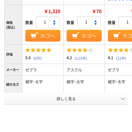
￥1,320
￥70
数量
数量
数量
価格
(税込)
カゴへ
カゴへ
カ
評価
5.0
4.2
4.1
（
8件
）
（
119件
）
（
32件
）
ゼブラ
アスクル
ゼブラ
メーカー
細字・太字
細字・太字
細字・太字
線の太さ
詳しく見る
12色セット
黒
インク色
キャップ、キャップ
キャップ
キャップ式、
式
キャップ式、
タイプ
キャップ式●