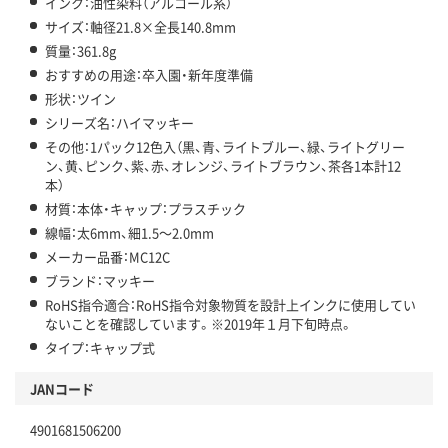
インク：油性染料（アルコール系）
サイズ：軸径21.8×全長140.8mm
質量：361.8g
おすすめの用途：卒入園・新年度準備
形状：ツイン
シリーズ名：ハイマッキー
その他：1パック12色入（黒、青、ライトブルー、緑、ライトグリー
ン、黄、ピンク、紫、赤、オレンジ、ライトブラウン、茶各1本計12
本）
材質：本体・キャップ：プラスチック
線幅：太6mm、細1.5～2.0mm
メーカー品番：MC12C
ブランド：マッキー
RoHS指令適合：RoHS指令対象物質を設計上インクに使用してい
ないことを確認しています。※2019年１月下旬時点。
タイプ：キャップ式
JANコード
4901681506200