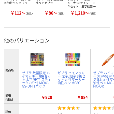
字 油性ペン ゼブラ
性ペン ゼブラ
ン 太・細ツイン 10
色セット 三菱鉛筆 …
￥112～
￥86～
￥1,210～
（税込）
（税込）
（税込）
他のバリエーション
商品名
ゼブラ 数量限定 ハ
ゼブラ ハイマッキ
ゼブラ ハイ
イマッキー 8色セッ
ー 太字/細字 8色セ
ー 太字/細字
ト 太字/細字 スティ
ット 油性マーカー
ジ 5本 油性
ックのり付 MC8C-
油性ペン MC8C
油性ペン MO-1
GS-OM 1パック
MC-OR
価格
￥928
￥884
(税込)
評価