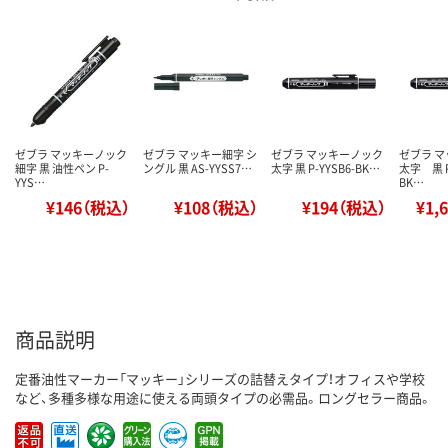
ゼブラ マッキーノック
ゼブラ マッキー細字 シ
ゼブラ マッキーノック
ゼブラ 
細字 黒 油性ペン P-
ングル 黒 AS-YYSS7…
太字 黒 P-YYSB6-BK…
太字 黒 
YYS…
BK…
¥146（税込）
¥108（税込）
¥194（税込）
¥1,
商品説明
定番油性マーカー「マッキー」シリーズの詰替えタイプ！オフィスや学校
など、多種多様な用途に使える両頭タイプの必需品。ロングセラー商品。