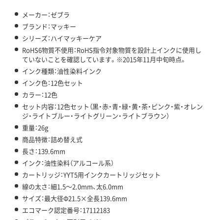
メーカー：ゼブラ
ブランド：マッキー
シリーズ：ハイマッキーケア
RoHS6物質不使用：RoHS指令対象物質を設計上インクに使用し
ていないことを確認しています。※2015年11月中旬時点。
インク種類：油性染料インク
インク色：12色セット
カラー：12色
セット内容：12色セット（黒・赤・青・緑・黄・茶・ピンク・紫・オレン
ジ・ライトブルー・ライトグリーン・ライトブラウン）
重量：26g
商品特徴：詰め替え式
長さ：139.6mm
インク：油性染料（アルコール系）
カートリッジ：YYT5用インクカートリッジセット
線の太さ：細1.5～2.0mm、太6.0mm
サイズ：最大径Φ21.5×全長139.6mm
エコマーク認定番号：17112183