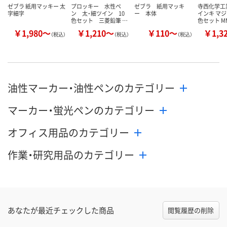
ゼブラ 紙用マッキー 太
プロッキー 水性ペ
ゼブラ 紙用マッキ
寺西化学工
字細字
ン 太・細ツイン 10
ー 本体
インキ マジ
色セット 三菱鉛筆 …
色セット M
￥1,980～
￥1,210～
￥110～
￥1,3
（税込）
（税込）
（税込）
油性マーカー・油性ペンのカテゴリー
マーカー・蛍光ペンのカテゴリー
オフィス用品のカテゴリー
作業・研究用品のカテゴリー
あなたが最近チェックした商品
閲覧履歴の削除