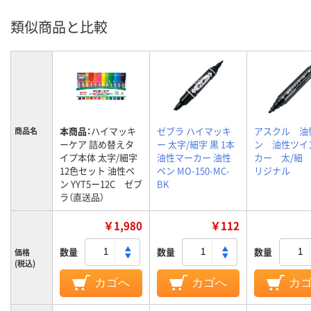
類似商品と比較
本商品：
ハイマッキ
ゼブラ ハイマッキ
アスクル 油
商品名
ーケア 詰め替えタ
ー 太字/細字 黒 1本
ン 油性ツイ
イプ本体 太字/細字
油性マーカー 油性
カー 太/細 
12色セット 油性ペ
ペン MO-150-MC-
リジナル
ン YYT5ー12C ゼブ
BK
ラ（直送品）
￥1,980
￥112
数量
数量
数量
価格
(税込)
カゴへ
カゴへ
カ