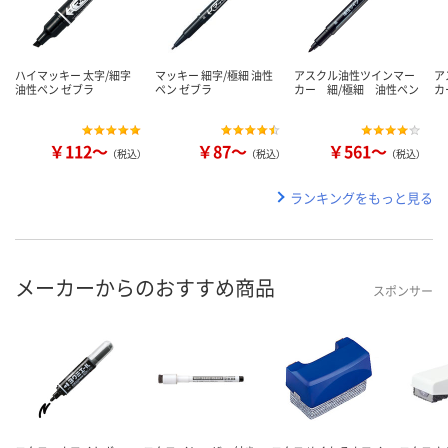
ハイマッキー 太字/細字
マッキー 細字/極細 油性
アスクル油性ツインマー
ア
油性ペン ゼブラ
ペン ゼブラ
カー 細/極細 油性ペン
カ
￥112～
￥87～
￥561～
（税込）
（税込）
（税込）
ランキングをもっと見る
メーカーからのおすすめ商品
スポンサー