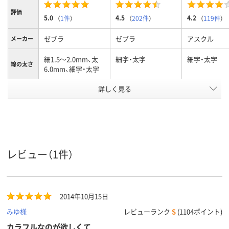
評価
5.0
4.5
4.2
（
1件
）
（
202件
）
（
119件
）
ゼブラ
ゼブラ
アスクル
メーカー
細1.5～2.0mm、太
細字・太字
細字・太字
線の太さ
6.0mm、細字・太字
詳しく見る
12色セット
黒
インク色
キャップ、ツインタ
キャップ
キャップ
イプ
タイプ
油性染料インク
油性染料インク
油性インク(
インク種
レビュー（1件）
類
ール系)
ツイン
ツイン
ツイン
形状
2014年10月15日
アスクル
商品環境
20
70
みゆ様
レビューランク
S
(1104ポイント)
スコア
カラフルなのが欲しくて