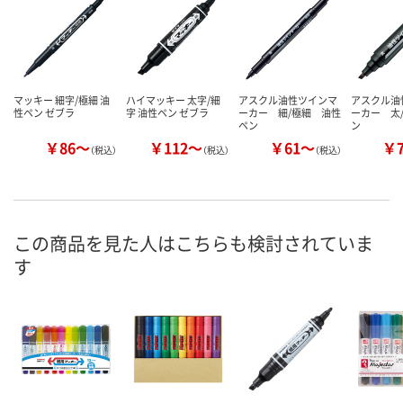
マッキー 細字/極細 油
ハイマッキー 太字/細
アスクル油性ツインマ
アスクル油
性ペン ゼブラ
字 油性ペン ゼブラ
ーカー 細/極細 油性
ーカー 太
ペン
ン
￥86～
￥112～
￥61～
￥
（税込）
（税込）
（税込）
この商品を見た人はこちらも検討されていま
す