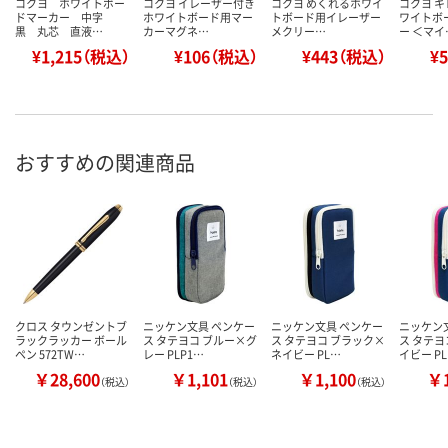
コクヨ ホワイトボー
コクヨ イレーザー付き
コクヨ めくれるホワイ
コクヨ 
ドマーカー 中字
ホワイトボード用マー
トボード用イレーザー
ワイトボ
黒 丸芯 直液…
カーマグネ…
メクリー…
ー ＜マイ
¥1,215（税込）
¥106（税込）
¥443（税込）
¥
おすすめの関連商品
クロス タウンゼントブ
ニッケン文具 ペンケー
ニッケン文具 ペンケー
ニッケン
ラックラッカー ボール
ス タテヨコ ブルー×グ
ス タテヨコ ブラック×
ス タテヨ
ペン 572TW…
レー PLP1…
ネイビー PL…
イビー P
￥28,600
￥1,101
￥1,100
￥1
（税込）
（税込）
（税込）