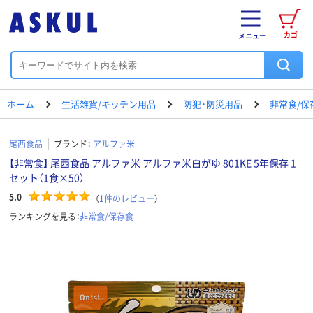
カゴ
メニュー
ホーム
生活雑貨/キッチン用品
防犯・防災用品
非常食/保
尾西食品
ブランド：
アルファ米
【非常食】 尾西食品 アルファ米 アルファ米白がゆ 801KE 5年保存 1
セット（1食×50）
5.0
（
1
件のレビュー
）
ランキングを見る：
非常食/保存食