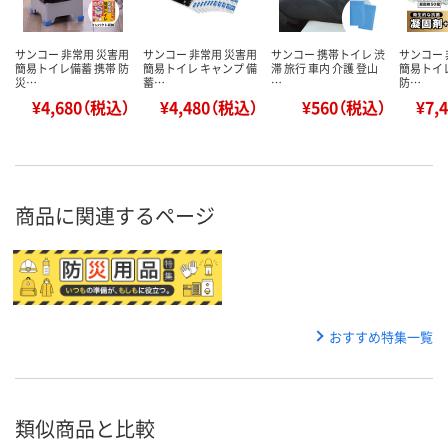
サンコー 非常用 災害用
サンコー 非常用 災害用
サンコー 携帯トイレ 渋
サンコー 
簡易トイレ備蓄 携帯 防
簡易トイレ キャンプ 備
滞 旅行 車内 介護 登山
簡易トイレ
災…
蓄…
…
防…
¥4,680（税込）
¥4,480（税込）
¥560（税込）
¥7,
商品に関連するページ
おすすめ特集一覧
類似商品と比較