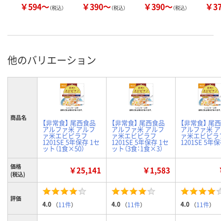
￥594～
￥390～
￥390～
￥3
（税込）
（税込）
（税込）
他のバリエーション
商品名
【非常食】 尾西食品
【非常食】 尾西食品
【非常食】 尾
アルファ米 アルフ
アルファ米 アルフ
アルファ米 
ァ米エビピラフ
ァ米エビピラフ
ァ米エビピラ
1201SE 5年保存 1セ
1201SE 5年保存 1セ
1201SE 5年
ット（1食×50）
ット（3食：1食×3）
価格
￥25,141
￥1,583
(税込)
評価
4.0
4.0
4.0
（
11件
）
（
11件
）
（
11件
）