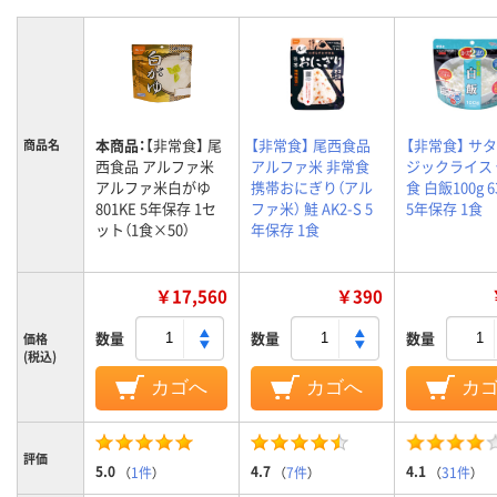
本商品：
【非常食】 尾
【非常食】 尾西食品
【非常食】 サタ
商品名
西食品 アルファ米
アルファ米 非常食
ジックライス
アルファ米白がゆ
携帯おにぎり（アル
食 白飯100g 6
801KE 5年保存 1セ
ファ米） 鮭 AK2-S 5
5年保存 1食
ット（1食×50）
年保存 1食
￥17,560
￥390
数量
数量
数量
価格
(税込)
カゴへ
カゴへ
カ
評価
5.0
4.7
4.1
（
1件
）
（
7件
）
（
31件
）