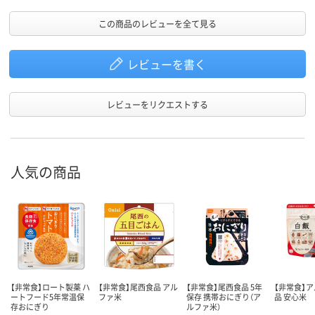
この商品のレビューを全て見る
レビューを書く
レビューをリクエストする
人気の商品
【非常食】ロート製薬 ハ
【非常食】尾西食品 アル
【非常食】尾西食品 5年
【非常食】
ートフード5年常温保
ファ米
保存 携帯おにぎり（ア
品 安心米
存おにぎり
ルファ米）