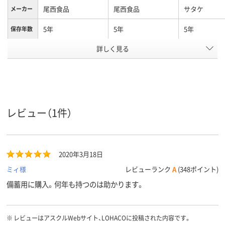
尾西食品
尾西食品
サタケ
メーカー
5年
5年
5年
保存年数
アレルギ
詳しく見る
アレルギー物質28項
アレルギー物質28項
ー物質不
目不使用
目不使用
使用
アスクル
商品環境
10
スコア
レビュー（1件）
2020年3月18日
ミィ様
レビューランク
A
(348ポイント)
備蓄用に購入。何年も持つのは助かります。
※
レビューはアスクルWebサイト、LOHACOに投稿された内容です。