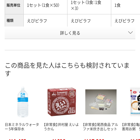
1セット（3食：1食
1セット（1食×50）
1食
販売単位
×3）
えびピラフ
えびピラフ
えびピラフ
種類
お申込番
詳しく見る
1980417
3112922
3112913
号
2点
あり
あり
在庫
この商品を見た人はこちらも検討されていま
8月12日（水）
8月12日（水）
8月12日（水）
お届け日
す
数量
数量
数量
カゴへ
カゴへ
カ
日本ミネラルウォータ
【非常食】井村屋 えいよ
【非常食】尾西食品 アル
【非常食】
ー 5年保存水
うかん
ファ米炊き出しセット
害用お粥 