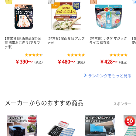
【非常食】尾西食品 5年保
【非常食】尾西食品 アルフ
【非常食】サタケ マジック
【
存 携帯おにぎり（アルフ
ァ米
ライス 保存食
安
ァ米）
￥390～
￥480～
￥428～
（税込）
（税込）
（税込）
ランキングをもっと見る
メーカーからのおすすめ商品
スポンサー