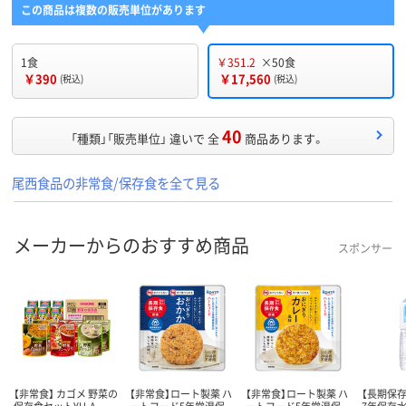
この商品は複数の販売単位があります
1食
￥351.2
×50食
￥390
￥17,560
(税込)
(税込)
40
「種類」「販売単位」 違いで 全
商品あります。
尾西食品の非常食/保存食を全て見る
メーカーからのおすすめ商品
スポンサー
【非常食】 カゴメ 野菜の
【非常食】ロート製薬 ハ
【非常食】ロート製薬 ハ
【長期保存
保存食セットYH-A
ートフード5年常温保
ートフード5年常温保
7年保存水 