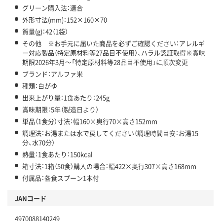
グリーン購入法：適合
外形寸法(mm)：152×160×70
質量(g)：42（1袋）
その他 ※お手元に届いた商品を必ずご確認ください：アレルギ
ー対応製品（特定原材料等27品目不使用）、ハラル認証取得※賞味
期限2026年3月～「特定原材料等28品目不使用」に順次変更
ブランド：アルファ米
種類：白がゆ
出来上がり量：1食あたり：245g
賞味期限：5年（製造日より）
単品（1食分）寸法：幅160×奥行70×高さ152mm
調理法：お湯または水で戻してください（調理時間目安：お湯15
分、水70分）
熱量：1食あたり：150kcal
箱寸法：1箱（50食）購入の場合：幅422×奥行307×高さ168mm
付属品：各食スプーン1本付
JANコード
4970088140249