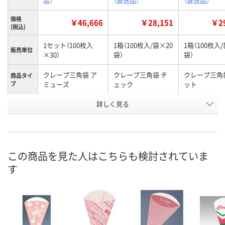
品）
（直送品）
（直送品）
価格
￥46,666
￥28,151
￥29
(税込)
1セット（100枚入
1箱（100枚入/袋×20
1箱（100枚入/
販売単位
×30）
袋）
袋）
クレープ三角袋 ア
クレープ三角袋 チ
クレープ三角
商品タイ
プ
ミューズ
ェック
ット
お申込番
詳しく見る
P386736
XU14621
XU14620
号
直送品
直送品
直送品
在庫
8月25日（火）まで
8月25日（火）
お届け日
この商品を見た人はこちらも検討されていま
す
数量
数量
メーカー都合により
販売停止中です
カゴへ
カ