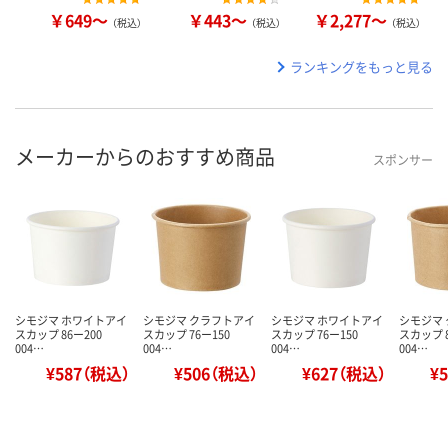
￥649～
￥443～
￥2,277～
（税込）
（税込）
（税込）
ランキングをもっと見る
メーカーからのおすすめ商品
スポンサー
シモジマ ホワイトアイ
シモジマ クラフトアイ
シモジマ ホワイトアイ
シモジマ
スカップ 86ー200
スカップ 76ー150
スカップ 76ー150
スカップ 8
004…
004…
004…
004…
¥587（税込）
¥506（税込）
¥627（税込）
¥