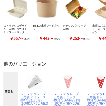
ストリックスデザイ
HEIKO 未晒フードカッ
クラウンパッケージ
未晒しバガ
ン 未晒しバガスモー
プ
未晒し
ド ストリ
ルドフードパック
イン
￥557～
￥443～
￥253～
￥4
（税込）
（税込）
（税込）
他のバリエーション
商品名
シモジマ クレープ
シモジマ クレープ
シモジマ ク
三角袋 アミューズ
三角袋 チェック
三角袋 ドット
004738223 1セット
4901755644425 1箱
49017556444
（100枚入×30）（直送
(100枚入/袋×20袋)
(100枚入/袋×