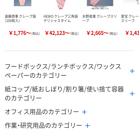
遠藤商事 クレープ袋
HEIKO クレープ三角袋
水野産業 クレープスリ
愛宝 クレ
（100枚入）
デリシャスタイム
ーブ
スリーブ
￥1,776～
￥42,123～
￥2,665～
￥1,4
（税込）
（税込）
（税込）
フードボックス/ランチボックス/ワックス
ペーパーのカテゴリー
紙コップ/紙おしぼり/割り箸/使い捨て容器
のカテゴリー
オフィス用品のカテゴリー
作業・研究用品のカテゴリー