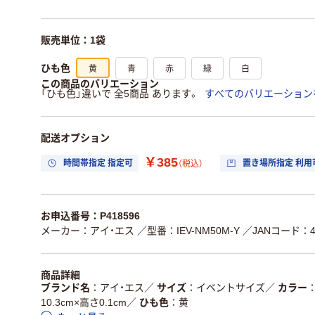
販売単位：1袋
黄
青
赤
緑
白
ひも色
この商品のバリエーション
「ひも色」違いで 全5商品 あります。
すべてのバリエーション
配送オプション
￥385
時間帯指定 指定可
置き場所指定 利用
（税込）
お申込番号：P418596
メーカー：アイ・エス
／型番：IEV-NM50M-Y
／JANコード：45
商品詳細
ブランド名
アイ・エス
／
サイズ
イベントサイズ
／
カラー
10.3cm×高さ0.1cm
／
ひも色
黄