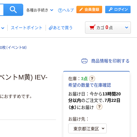
ヘルプ
各種お手続き
0
スイートポイント
あとで買う
カゴ
点
0枚（イベントM）
商品情報を印刷する
ントM黄) IEV-
在庫：
3点
希望の数量で在庫確認
お届け日：今から
13時間20
時におすすめです。
分以内
のご注文で、
7月22日
（水）
にお届け
お届け先：