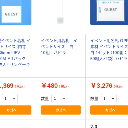
製イベント名札 イ
イベント用名札 イ
イベント用名札 OP
トサイズ（内寸
ベントサイズ 白
素材 イベントサイ
85mm） IEV-
10組 ハピラ
白 1セット（100組：
50M-A 1パック
50組入×2袋） ハピラ
0枚入） サンケーキ
,369
￥480
￥3,276
（税込）
（税込）
（税込）
数量
数量
カゴへ
カゴへ
カゴへ
2.0