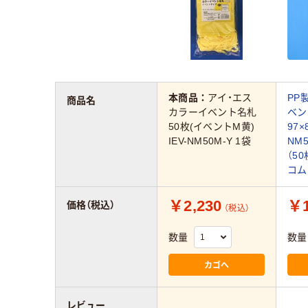
本商品：
アイ・エス
PP
商品名
カラーイベント名札
ベン
50枚(イベントM黄)
97×
IEV-NM50M-Y 1袋
NM
（5
コム
￥2,230
￥1
価格（税込）
（税込）
数量
数量
カゴへ
レビュー