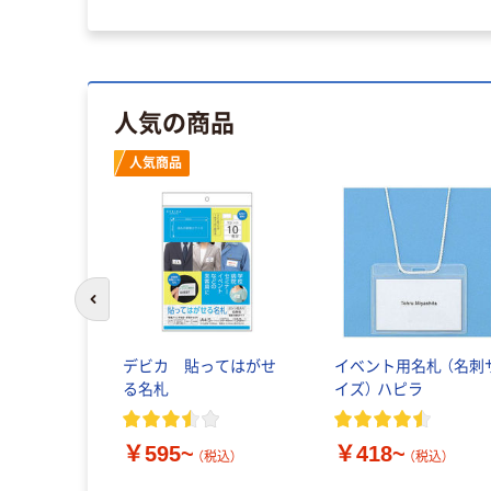
人気の商品
人気商品
前のスライドへ
デビカ 貼ってはがせ
イベント用名札 （名刺
る名札
イズ） ハピラ
￥595~
￥418~
（税込）
（税込）