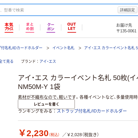
詳細設定
お届け先
〒135-0061
付名札/IDカードホルダー
イベント名札
アイ・エス カラーイベント名札 5
全て見る
ブランド
アイ・エス
アイ・エス カラーイベント名札 50枚(イベ
NM50M-Y 1袋
素材が不織布なので、軽いです。各種イベントなど、多量使用
レビューを書く
ランキングをみる
ストラップ付名札/IDカードホルダー
￥2,230
／￥2,028（税抜き）
（税込）