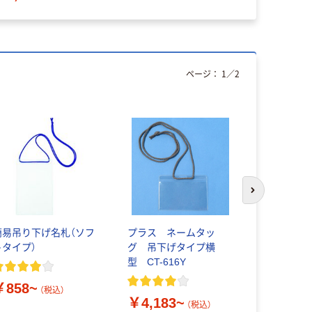
ページ：
1
／
2
次のスライド
簡易吊り下げ名札（ソフ
プラス ネームタッ
プラス イ
トタイプ）
グ 吊下げタイプ横
50枚入 ホ
型 CT-616Y
E1
￥858~
￥3,589
（税込）
￥4,183~
（税込）