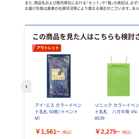
また、商品名および販売単位における「セット」や「箱」の表記は、必
お届け形態は倉庫の在庫状況等により異なる場合がございます。あら
この商品を見た人はこちらも検討
ル
アウトレット
前のスライドへ
 マルチペ
アイ・エス カラーイベン
ソニック カラーイベ
ーパーエコ
ト名札 50枚（イベント
ト名札 ハガキ用 VN-
M）
8539
￥1,561~
￥2,275~
（税込）
（税込）
税込）