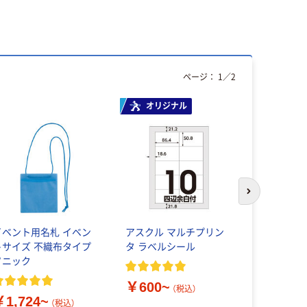
ページ：
1
／
2
オリジナル
次のスライド
イベント用名札 イベン
アスクル マルチプリン
さらば！！カ
トサイズ 不織布タイプ
タ ラベルシール
メムシ忌避
ソニック
1セット（1
バイオ
￥600~
￥3,225
（税込）
￥1,724~
（税込）