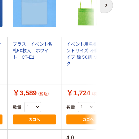
次へ
P
プラス イベント名
イベント用名札 イベ
アイ・エ
ズ
札50枚入 ホワイ
ントサイズ 不織布タ
ベント名札
ト CT-E1
イプ 緑 50組 ソニッ
刺S緑) I
ク
1袋
￥3,589
￥1,724
￥1,6
（税込）
（税込）
数量
数量
数量
カゴへ
カゴへ
4.0