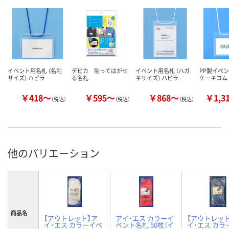
イベント用名札 （名刺
デビカ 貼ってはがせ
イベント用名札 （ハガ
PP製イベン
サイズ） ハピラ
る名札
キサイズ） ハピラ
ケーキコム
￥418～
￥595～
￥868～
￥1,3
（税込）
（税込）
（税込）
他のバリエーション
商品名
【アウトレット】ア
アイ・エス カラーイ
【アウトレット
イ・エス カラーイベ
ベント名札 50枚（イ
イ・エス カラ