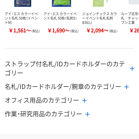
アイ・エス カラーイベ
アイ・エス カラーイベ
ジョインテックス カラ
ループ式吊
ント名札 50枚（イベン
ント名札 50枚（名刺S）
ーイベント名札名刺
札 チャッ
トM）
B361J
プン工業
￥1,561～
￥1,690～
￥2,094～
￥2
（税込）
（税込）
（税込）
ストラップ付名札/IDカードホルダーのカテ
ゴリー
名札/IDカードホルダー/腕章のカテゴリー
オフィス用品のカテゴリー
作業・研究用品のカテゴリー