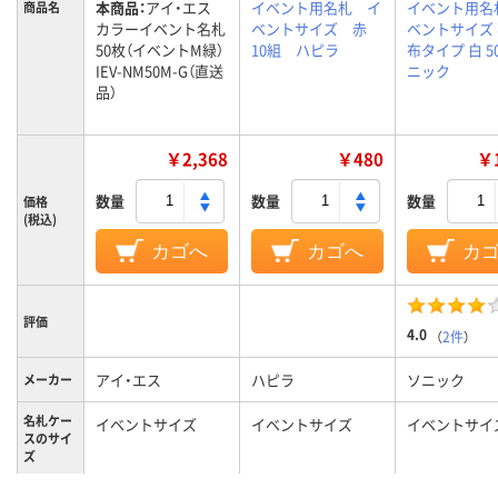
本商品：
アイ・エス
イベント用名札 イ
イベント用名
商品名
カラーイベント名札
ベントサイズ 赤
ベントサイズ
50枚（イベントM緑）
10組 ハピラ
布タイプ 白 5
IEV-NM50M-G（直送
ニック
品）
￥2,368
￥480
￥1
数量
数量
数量
価格
(税込)
カゴへ
カゴへ
カ
評価
4.0
（
2件
）
アイ・エス
ハピラ
ソニック
メーカー
名札ケー
イベントサイズ
イベントサイズ
イベントサイ
スのサイ
ズ
グリーン系
レッド系
ホワイト系