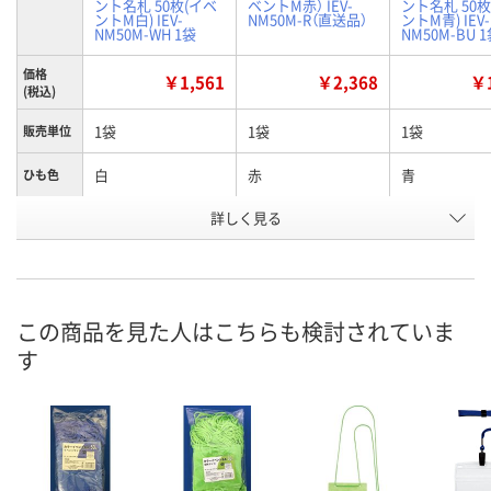
ント名札 50枚(イベ
ベントM赤） IEV-
ント名札 50枚
ントM白) IEV-
NM50M-R（直送品）
ントM青) IEV-
NM50M-WH 1袋
NM50M-BU 
価格
￥1,561
￥2,368
￥1
(税込)
1袋
1袋
1袋
販売単位
白
赤
青
ひも色
お申込番
詳しく見る
P418595
P418594
P418592
号
あり
直送品
あり
在庫
8月11日（火）
8月26日（水）まで
8月11日（火）
お届け日
この商品を見た人はこちらも検討されていま
す
数量
数量
数量
カゴへ
カゴへ
カ