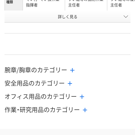
種類
指揮者
主任者
主任者
お申込番
詳しく見る
P722533
P722548
P722546
号
直送品
直送品
直送品
在庫
8月20日（木）まで
8月20日（木）まで
8月20日（木）
お届け日
数量
数量
数量
腕章/胸章のカテゴリー
カゴへ
カゴへ
カ
安全用品のカテゴリー
オフィス用品のカテゴリー
作業・研究用品のカテゴリー