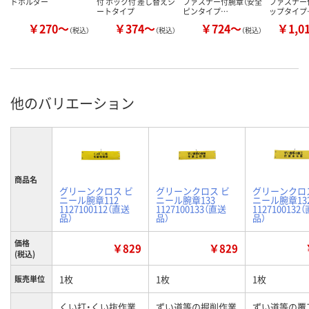
ドホルダー
付 ホック付 差し替えシ
ファスナー付腕章（安全
ファスナー
ートタイプ
ピンタイプ…
ップタイプ
￥270～
￥374～
￥724～
￥1,0
（税込）
（税込）
（税込）
他のバリエーション
商品名
グリーンクロス ビ
グリーンクロス ビ
グリーンクロ
ニール腕章112
ニール腕章133
ニール腕章13
1127100112（直送
1127100133（直送
1127100132
品）
品）
品）
価格
￥829
￥829
(税込)
1枚
1枚
1枚
販売単位
くい打・くい抜作業
ずい道等の掘削作業
ずい道等の覆