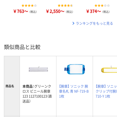
￥763～
￥2,550～
￥374～
（税込）
（税込）
（税込）
ランキングをもっと見る
類似商品と比較
本商品：
グリーンク
【腕章】 ソニック 腕
【腕章】 ソニッ
商品名
ロス ビニール腕章
章名札 青 NF-719-B
クリップ付腕章
123 1127100123（直
1枚
710-Y 1枚
送品）