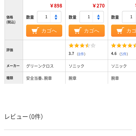
￥898
￥270
数量
数量
数量
価格
(税込)
カゴへ
カゴへ
カ
評価
3.7
4.6
（
8件
）
（
5件
）
グリーンクロス
ソニック
ソニック
メーカー
安全当番、腕章
腕章
腕章
種類
レビュー（0件）