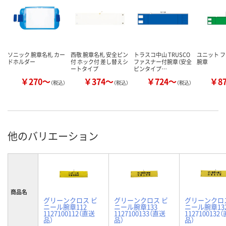
ソニック 腕章名札 カー
西敬 腕章名札 安全ピン
トラスコ中山 TRUSCO
ユニット 
ドホルダー
付 ホック付 差し替えシ
ファスナー付腕章（安全
腕章
ートタイプ
ピンタイプ…
￥270～
￥374～
￥724～
￥8
（税込）
（税込）
（税込）
他のバリエーション
商品名
グリーンクロス ビ
グリーンクロス ビ
グリーンクロ
ニール腕章112
ニール腕章133
ニール腕章13
1127100112（直送
1127100133（直送
1127100132
品）
品）
品）