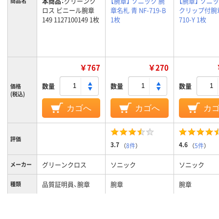
本商品：
グリーンク
【腕章】 ソニック 腕
【腕章】 ソニッ
商品名
ロス ビニール腕章
章名札 青 NF-719-B
クリップ付腕章
149 1127100149 1枚
1枚
710-Y 1枚
￥767
￥270
数量
数量
数量
価格
(税込)
カゴへ
カゴへ
カ
評価
3.7
4.6
（
8件
）
（
5件
）
グリーンクロス
ソニック
ソニック
メーカー
品質証明員、腕章
腕章
腕章
種類