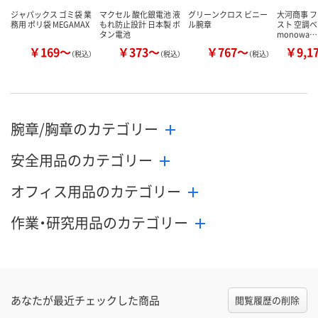
ジャパックス ゴミ袋 業
マクセル 酸化銀電池 液
グリーンクロス ビニー
大河商事 
務用 ポリ袋 MEGAMAX
もれ防止設計 日本製 ボ
ル腕章
スト 空調ベ
タン電池
monowa…
￥169～
￥373～
￥767～
￥9,1
（税込）
（税込）
（税込）
腕章/胸章のカテゴリー
安全用品のカテゴリー
オフィス用品のカテゴリー
作業・研究用品のカテゴリー
あなたが最近チェックした商品
閲覧履歴の削除