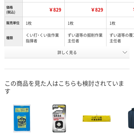
価格
￥829
￥829
(税込)
1枚
1枚
1枚
販売単位
くい打・くい抜作業
ずい道等の掘削作業
ずい道等の覆
種類
指揮者
主任者
主任者
お申込番
詳しく見る
P722533
P722548
P722546
号
直送品
直送品
直送品
在庫
8月21日（金）まで
8月21日（金）まで
8月21日（金）
お届け日
この商品を見た人はこちらも検討されていま
す
数量
数量
数量
カゴへ
カゴへ
カ