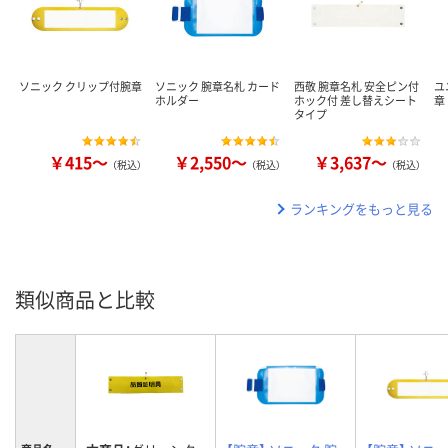
ソニック クリップ付腕章
ソニック 腕章名札 カード
西敬 腕章名札 安全ピン付
ユ
ホルダー
ホック付 差し替えシート
章
タイプ
￥415～
￥2,550～
￥3,637～
（税込）
（税込）
（税込）
ランキングをもっと見る
類似商品と比較