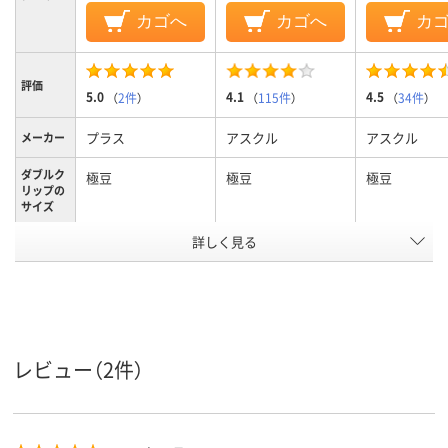
カゴへ
カゴへ
カ
評価
5.0
4.1
4.5
（
2件
）
（
115件
）
（
34件
）
プラス
アスクル
アスクル
メーカー
ダブルク
極豆
極豆
極豆
リップの
サイズ
詳しく見る
極豆
極豆
極豆
サイズ
30枚
30枚
30枚
とじ枚数
アスクル
商品環境
40
45
レビュー（2件）
スコア