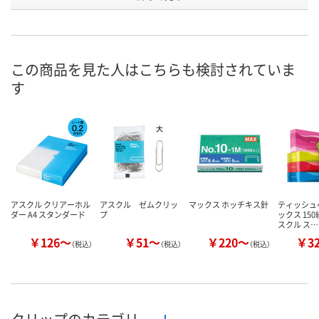
お申込番
P827578
P828191
P827847
号
あり
あり
あり
在庫
この商品を見た人はこちらも検討されていま
す
8月11日（火）
8月25日（火）まで
8月11日（火）
お届け日
数量
数量
数量
カゴへ
カゴへ
カ
アスクル クリアーホル
アスクル ゼムクリッ
マックス ホッチキス針
ティッシュ
ダー A4 スタンダード
プ
ックス 150
スクル ス…
￥126～
￥51～
￥220～
￥3
（税込）
（税込）
（税込）