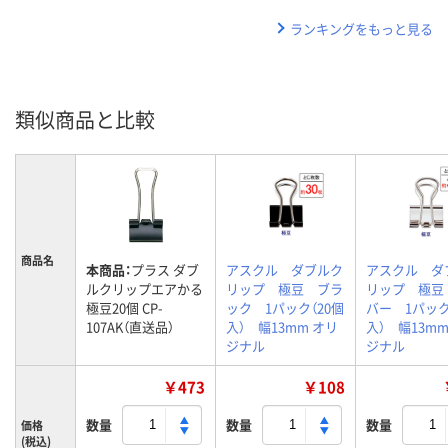
ランキングをもっと見る
類似商品と比較
商品名
本商品：
プラス ダブ
アスクル ダブルク
アスクル ダ
ルクリップエアかる
リップ 極豆 ブラ
リップ 極豆
極豆20個 CP-
ック 1パック（20個
バー 1パック
107AK（直送品）
入） 幅13mm オリ
入） 幅13mm
ジナル
ジナル
￥473
￥108
数量
数量
数量
価格
(税込)