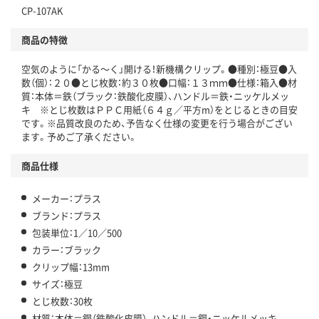
CP-107AK
商品の特徴
空気のように「かる～く」開ける！新機構クリップ。●種別：極豆●入
数（個）：２０●とじ枚数：約３０枚●口幅：１３ｍｍ●仕様：箱入●材
質：本体＝鉄（ブラック：鉄酸化皮膜）、ハンドル＝鉄・ニッケルメッ
キ ※とじ枚数はＰＰＣ用紙（６４ｇ／平方m）をとじるときの目安
です。※品質改良のため、予告なく仕様の変更を行う場合がござい
ます。予めご了承ください。
商品仕様
メーカー：プラス
ブランド：プラス
包装単位：1／10／500
カラー：ブラック
クリップ幅：13mm
サイズ：極豆
とじ枚数：30枚
材質：本体＝鋼（鉄酸化皮膜）、ハンドル＝鋼・ニッケルメッキ