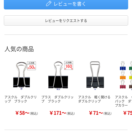
レビューを書く
レビューをリクエストする
人気の商品
アスクル ダブルクリ
プラス ダブルクリッ
アスクル 軽く開ける
アスクル 
ップ ブラック
プ ブラック
ダブルクリップ
パック ダ
プカラー
￥58～
￥171～
￥71～
￥7
（税込）
（税込）
（税込）