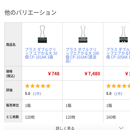
他のバリエーション
商品名
プラス ダブルクリ
プラス ダブルクリ
プラス ダブ
ップ エアかる大 10
ップエアかる大 100
ップエアかる
個 CP-101AK 1箱
個 CP-101AK（直送
個 CP-105AK
品）
価格
￥748
￥7,480
￥1
(税込)
評価
5.0
5.0
（
1件
）
（
1件
）
1箱
1箱
1箱
販売単位
120枚
120枚
160枚
とじ枚数
詳しく見る
大
大
特大
サイズ