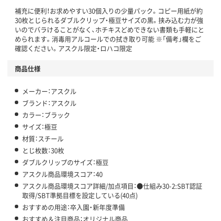
補充に便利！お求めやすい30個入りの少量パック。コピー用紙が約
この商品の環境配慮ポイントです。下記商品詳細「
30枚とじられるダブルクリップ・極豆サイズの黒。挟み込む力が強
アスクル商品環境スコア詳細／加点項目
」で確認できます。
いのでバラけることがなく、ホチキスどめできない書類も手軽にと
められます。消毒用アルコールでの拭き取り可能 ※「備考」欄をご
確認ください。アスクル限定・ロハコ限定
商品仕様
メーカー：アスクル
ブランド：アスクル
カラー：ブラック
サイズ：極豆
材質：スチール
とじ枚数：30枚
ダブルクリップのサイズ：極豆
アスクル商品環境スコア：40
アスクル商品環境スコア詳細/加点項目：●仕組み30-2:SBT認証
取得/SBT準拠目標を設定している(40点)
おすすめの用途：卒入園・新年度準備
おすすめ＆注目商品：オリジナル商品