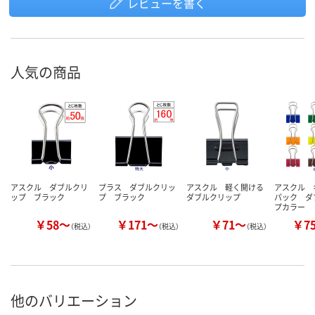
レビューを書く
人気の商品
アスクル ダブルクリ
プラス ダブルクリッ
アスクル 軽く開ける
アスクル 
ップ ブラック
プ ブラック
ダブルクリップ
パック ダ
プカラー
￥58～
￥171～
￥71～
￥7
（税込）
（税込）
（税込）
他のバリエーション