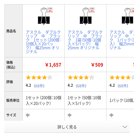
商品名
アスクル ダブルク
アスクル ダブルク
アスクル ダ
リップ 中 ブラッ
リップ 中 ブラッ
リップ 中 
ク 1セット（200個：
ク 1袋（50個：10個
ク 1パック（
10個入×20パッ
入×5パック） 幅
入） 幅25mm
ク） 幅25mm オリ
25mm オリジナル
ジナル
ジナル
価格
￥1,657
￥509
(税込)
評価
4.2
4.2
4.2
（
68件
）
（
68件
）
（
68件
）
1セット（200個：10個
1セット（50個：10個
1パック（10個
販売単位
入×20パック）
入×5パック）
中
中
中
サイズ
お申込番
詳しく見る
481898
8226274
826351
号