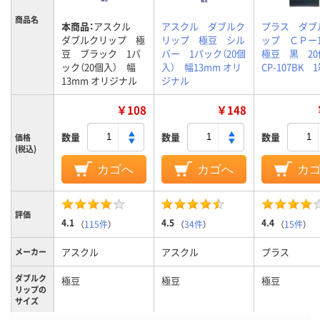
商品名
本商品：
アスクル
アスクル ダブルク
プラス ダブ
ダブルクリップ 極
リップ 極豆 シル
ップ ＣＰー
豆 ブラック 1パ
バー 1パック（20個
極豆 黒 
ック（20個入） 幅
入） 幅13mm オリ
CP-107BK 
13mm オリジナル
ジナル
￥108
￥148
数量
数量
数量
価格
(税込)
カゴへ
カゴへ
カ
評価
4.1
4.5
4.4
（
115件
）
（
34件
）
（
15件
）
アスクル
アスクル
プラス
メーカー
ダブルク
極豆
極豆
極豆
リップの
サイズ