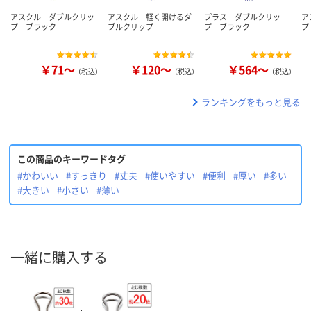
アスクル ダブルクリッ
アスクル 軽く開けるダ
プラス ダブルクリッ
ア
プ ブラック
ブルクリップ
プ ブラック
プ
￥71～
￥120～
￥564～
（税込）
（税込）
（税込）
ランキングをもっと見る
この商品のキーワードタグ
#かわいい
#すっきり
#丈夫
#使いやすい
#便利
#厚い
#多い
#大きい
#小さい
#薄い
一緒に購入する