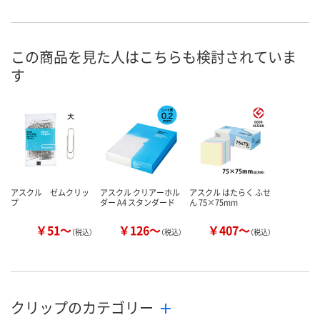
あり
あり
あり
在庫
8月11日（火）
8月11日（火）
8月11日（火）
お届け日
この商品を見た人はこちらも検討されていま
す
数量
数量
数量
カゴへ
カゴへ
カ
アスクル ゼムクリッ
アスクル クリアーホル
アスクル はたらく ふせ
プ
ダー A4 スタンダード
ん 75×75mm
￥51～
￥126～
￥407～
（税込）
（税込）
（税込）
クリップのカテゴリー