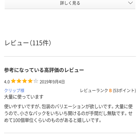
詳しく見る
極豆
極豆
極豆
サイズ
カラーグ
ブラック系
シルバー系
ブラック系
ループ
30枚
30枚
コピー用紙約
とじ枚数
枚、30枚
レビュー（115件）
スチール
スチール
材質
アスクル
商品環境
40
45
参考になっている高評価のレビュー
スコア
4.0
2019年9月4日
クリップ様
レビューランク
B
(53ポイント)
大量に使っています
使いやすいですが、包装のバリエーションが欲しいです。大量に使
うので、小さなパックをいちいち開けるのが手間だし無駄です。せ
めて100個単位くらいのものがあると嬉しいです。