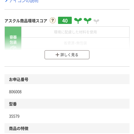
アイコンの説明
40
アスクル商品環境スコア
環境に配慮した材料を使用
容器
包装
省資源・無包装
分別・リサイクルしやすい設計
詳しく見る
環境に配慮した材料を使用
商品
お申込番号
本体
省資源・省エネ・節水
806008
分別・リサイクルしやすい設計
型番
独自の回収スキームがある
仕組
35579
アスクルで資源循環している
商品の特徴
温室効果ガスなどの削減