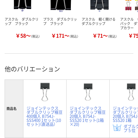
アスクル ダブルクリ
プラス ダブルクリッ
アスクル 軽く開ける
アスクル 
ップ ブラック
プ ブラック
ダブルクリップ
パック ダ
プカラー
￥58～
￥171～
￥71～
￥7
（税込）
（税込）
（税込）
他のバリエーション
ジョインテックス
ジョインテックス
ジョインテッ
商品名
ダブルクリップ極豆
ダブルクリップ極豆
ダブルクリッ
400個入 B754J-
20個入 B754J-
20個入 B754J
SSS400 1セット(10
SSS20 1セット(1箱
SSS20 1箱
セット)（直送品）
×20)
ダブル
プ 5 位