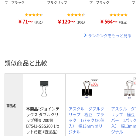
プ ブラック
ブルクリップ
プ ブラック
プ
￥71～
￥120～
￥564～
（税込）
（税込）
（税込）
ランキングをもっと見る
類似商品と比較
商品名
本商品：
ジョインテ
アスクル ダブルク
アスクル ダ
ックス ダブルクリ
リップ 極豆 ブラ
リップ 極豆
ップ極豆 200個
ック 1パック（20個
バー 1パック
B754J-SSS200 1セ
入） 幅13mm オリ
入） 幅13mm
ット(5箱)（直送品）
ジナル
ジナル