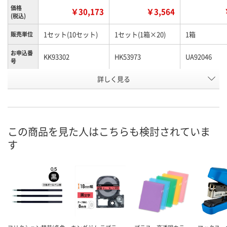
価格
￥30,173
￥3,564
(税込)
1セット(10セット)
1セット(1箱×20)
1箱
販売単位
お申込番
KK93302
HK53973
UA92046
号
詳しく見る
直送品
6点
あり
在庫
8月24日（月）まで
8月7日（金）
8月7日（金）
お届け日
数量
数量
数量
この商品を見た人はこちらも検討されていま
す
カゴへ
カゴへ
カ