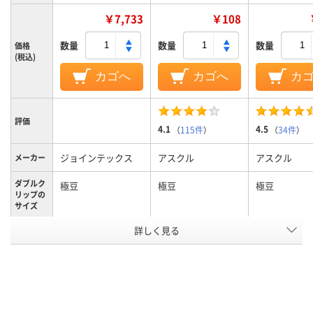
￥7,733
￥108
数量
数量
数量
価格
(税込)
カゴへ
カゴへ
カ
評価
4.1
4.5
（
115件
）
（
34件
）
ジョインテックス
アスクル
アスクル
メーカー
ダブルク
極豆
極豆
極豆
リップの
サイズ
詳しく見る
スチール
スチール
スチール
材質
アスクル
商品環境
40
45
スコア