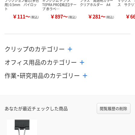
フリクション替芯(多色
キングジム テプラ
プラス 高透明カラー
マックス 
用) 0.5mm パイロッ
TEPRA PRO【純正】テー
クリアホルダー A4
ス サクリ
ト
プ 赤ラベ…
￥111～
￥897～
￥281～
￥6
（税込）
（税込）
（税込）
クリップのカテゴリー
オフィス用品のカテゴリー
作業・研究用品のカテゴリー
あなたが最近チェックした商品
閲覧履歴の削除