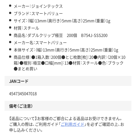
メーカー：ジョインテックス
ブランド：スマートバリュー
サイズ：（幅）13mm（奥行き）5mm（高さ）25mm（重量）1g
材質：スチール
商品名：ダブルクリップ極豆 200個 B754J-SSS200
メーカー名：スマートバリュー
本体サイズ：（幅）13mm（奥行き）5mm（高さ）25mm（重量）1g
商品仕様：●1箱入数：200個●とじ枚数[枚]：20●内訳：（20個×10
箱）●種別：極豆●口幅[mm]：13●材質：スチール●色：ブラック
●まとめ買い
JANコード
4547345047018
備考（ご注意）
【返品について】お客様のご都合による返品はお受けできません。
ご購入の際は、ご利用ガイド「
ご利用ガイド
」を必ずご確認の上、お
申し込みください。