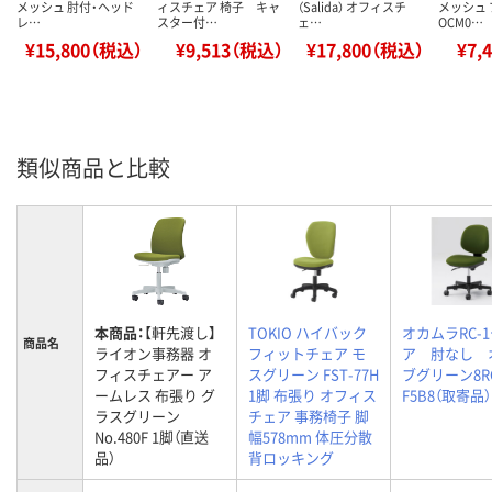
メッシュ 肘付・ヘッド
ィスチェア 椅子 キャ
（Salida） オフィスチ
メッシュ
レ…
スター付…
ェ…
OCM0…
¥15,800（税込）
¥9,513（税込）
¥17,800（税込）
¥7,
類似商品と比較
本商品：
【軒先渡し】
TOKIO ハイバック
オカムラRC-
商品名
ライオン事務器 オ
フィットチェア モ
ア 肘なし 
フィスチェアー ア
スグリーン FST-77H
ブグリーン8RC
ームレス 布張り グ
1脚 布張り オフィス
F5B8（取寄品）
ラスグリーン
チェア 事務椅子 脚
No.480F 1脚（直送
幅578mm 体圧分散
品）
背ロッキング