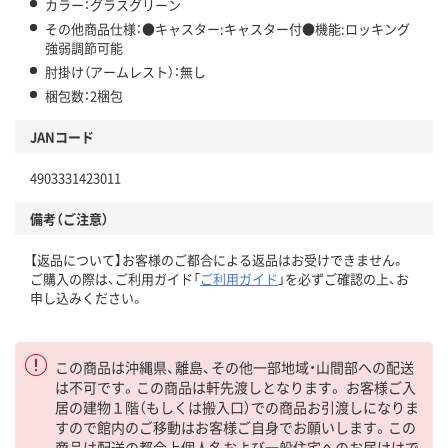
カラー：グラスグリーン
その他商品仕様：●キャスター:キャスター付●機能:ロッキング
強弱調節可能
肘掛け（アームレスト）：無し
梱包数：2梱包
JANコード
4903331423011
備考（ご注意）
【返品について】お客様のご都合による返品はお受けできません。
ご購入の際は、ご利用ガイド「
ご利用ガイド
」を必ずご確認の上、お
申し込みください。
この商品は沖縄県、離島、その他一部地域・山間部への配送
は不可です。この商品は軒先渡しとなります。 お客様ご入
居の建物１階（もしくは搬入口）での商品お引渡しになりま
すので館内のご移動はお客様ご自身でお願いします。この
商品は配送の都合上個人名および一般住宅へのお届けはで