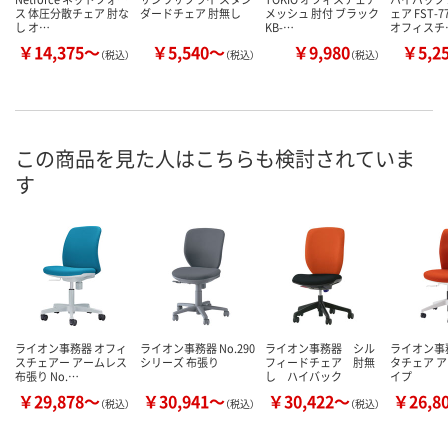
ス 体圧分散チェア 肘な
ダードチェア 肘無し
メッシュ 肘付 ブラック
ェア FST-
し オ…
KB-…
オフィスチ
￥14,375～
￥5,540～
￥9,980
￥5,2
（税込）
（税込）
（税込）
この商品を見た人はこちらも検討されていま
す
ライオン事務器 オフィ
ライオン事務器 No.290
ライオン事務器 シル
ライオン事
スチェアー アームレス
シリーズ 布張り
フィードチェア 肘無
タチェア 
布張り No.…
し ハイバック
イプ
￥29,878～
￥30,941～
￥30,422～
￥26,8
（税込）
（税込）
（税込）