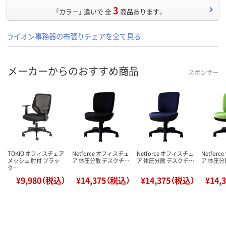
3
「カラー」 違いで 全
商品あります。
ライオン事務器の布張りチェアを全て見る
メーカーからのおすすめ商品
スポンサー
TOKIO オフィスチェア
Netforce オフィスチェ
Netforce オフィスチェ
Netfor
メッシュ 肘付 ブラッ
ア 体圧分散 デスクチ…
ア 体圧分散 デスクチ…
ア 体圧分
ク…
¥9,980（税込）
¥14,375（税込）
¥14,375（税込）
¥14,