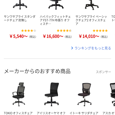
サンワサプライ スタンダ
ハイバックフィットチェ
サンワサプライ ベーシッ
T
ードチェア 肘無し
ア FST-77H 布張り オフ
クチェア2 オフィスチェ
ト
ィスチ…
ア
￥5,540～
￥16,600～
￥14,010～
（税込）
（税込）
（税込）
ランキングをもっと見る
メーカーからのおすすめ商品
スポンサー
TOKIO オフィスチェア
アイリスオーヤマ オフ
イトーキ サリダチェア
アスカ 