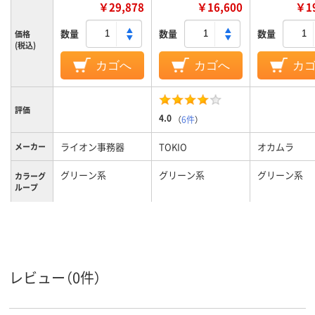
￥29,878
￥16,600
￥19
数量
数量
数量
価格
(税込)
カゴへ
カゴへ
カ
評価
4.0
（
6件
）
ライオン事務器
TOKIO
オカムラ
メーカー
グリーン系
グリーン系
グリーン系
カラーグ
ループ
9.9kg
10kg
質量
レビュー（0件）