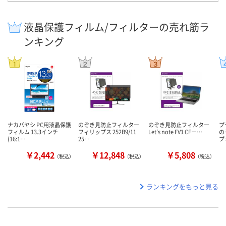
液晶保護フィルム/フィルターの売れ筋ラ
ンキング
ナカバヤシ PC用液晶保護
のぞき見防止フィルター
のぞき見防止フィルター
プ
フィルム 13.3インチ
フィリップス 252B9/11
Let’s note FV1 CFー…
の
(16:1…
25…
プ
￥2,442
￥12,848
￥5,808
（税込）
（税込）
（税込）
ランキングをもっと見る