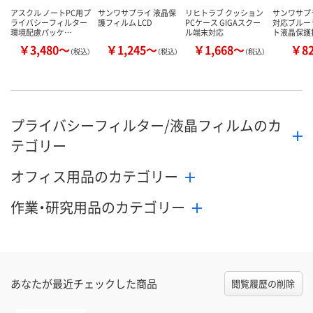
アスクル ノートPC用プ
サンワサプライ 液晶保
リヒトラブ クッション
サンワサプ
ライバシーフィルター
護フィルム LCD
PCケース GIGAスクー
対応ブルー
環境配慮パッケ…
ル端末対応
ト液晶保護
￥3,480～
￥1,245～
￥1,668～
￥8
（税込）
（税込）
（税込）
プライバシーフィルター/液晶フィルムのカ
テゴリー
オフィス用品のカテゴリー
作業・研究用品のカテゴリー
あなたが最近チェックした商品
閲覧履歴の削除