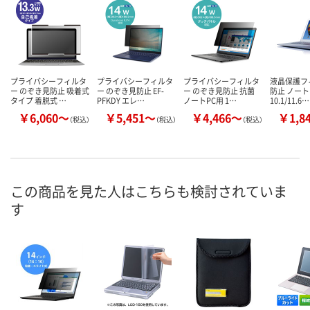
プライバシーフィルタ
プライバシーフィルタ
プライバシーフィルタ
液晶保護フ
ー のぞき見防止 吸着式
ー のぞき見防止 EF-
ー のぞき見防止 抗菌
防止 ノート
タイプ 着脱式 …
PFKDY エレ…
ノートPC用 1…
10.1/11.6…
￥6,060～
￥5,451～
￥4,466～
￥1,8
（税込）
（税込）
（税込）
この商品を見た人はこちらも検討されていま
す