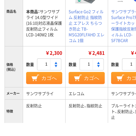
本商品：
サンワサプ
Surface Go2 フィル
サンワサプラ
商品名
ライ 14.0型ワイド
ム 反射防止 指紋防
Surface Pro
(16:10)対応液晶保護
止 エアレス ちらつ
ーライトカッ
反射防止フィルム
き防止 TB-
保護指紋反射
LCD-140W2 1枚
MSG20FLFAHD エレ
ィルム LCD-
コム 1個
SF7BCAR
￥2,300
￥2,481
￥4
数量
数量
数量
価格
(税込)
カゴへ
カゴへ
カ
サンワサプライ
エレコム
サンワサプラ
メーカー
反射防止
反射防止、指紋防止
ブルーライト
ト、反射防止
特徴
止