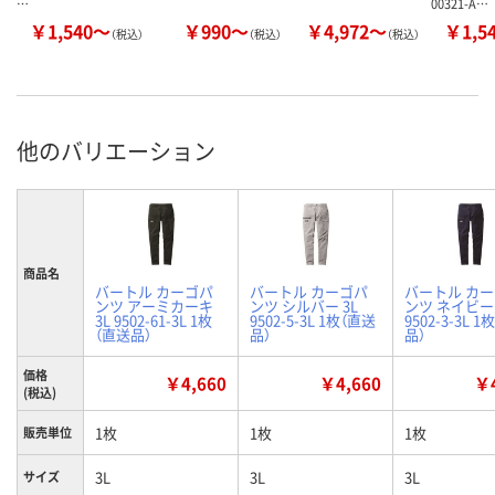
…
00321-A…
￥1,540～
￥990～
￥4,972～
￥1,5
（税込）
（税込）
（税込）
他のバリエーション
商品名
バートル カーゴパ
バートル カーゴパ
バートル カ
ンツ アーミカーキ
ンツ シルバー 3L
ンツ ネイビー 
3L 9502-61-3L 1枚
9502-5-3L 1枚（直送
9502-3-3L 
（直送品）
品）
品）
価格
￥4,660
￥4,660
￥4
(税込)
1枚
1枚
1枚
販売単位
3L
3L
3L
サイズ