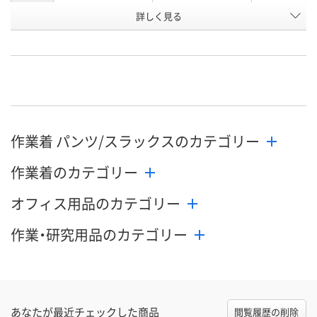
詳しく見る
アーミカーキ
シルバー
ネイビー
カラー
お申込番
RX05514
RX05506
RX05490
号
直送品
直送品
直送品
在庫
8月19日（水）まで
8月19日（水）
お届け日
作業着 パンツ/スラックスのカテゴリー
数量
数量
メーカー都合により
販売停止中です
作業着のカテゴリー
カゴへ
カ
オフィス用品のカテゴリー
作業・研究用品のカテゴリー
あなたが最近チェックした商品
閲覧履歴の削除