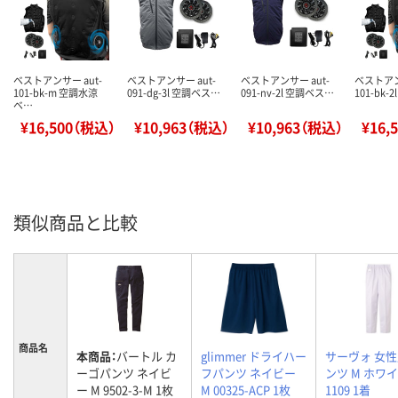
ベストアンサー aut-
ベストアンサー aut-
ベストアンサー aut-
ベストアン
101-bk-m 空調水涼
091-dg-3l 空調ベス…
091-nv-2l 空調ベス…
101-bk-
ベ…
¥16,500（税込）
¥10,963（税込）
¥10,963（税込）
¥16,
類似商品と比較
商品名
本商品：
バートル カ
glimmer ドライハー
サーヴォ 女
ーゴパンツ ネイビ
フパンツ ネイビー
ンツ M ホワイ
ー M 9502-3-M 1枚
M 00325-ACP 1枚
1109 1着