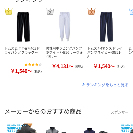
トムス glimmer 4.4oz ド
男性用ホッピングパンツ
トムス 4.4オンス ドライ
g
ライパンツ ブラック …
ホワイト FH820 サーヴォ
パンツ ネイビー 00321-
ン
（旧サ…
A…
￥4,131～
￥1,540～
（税込）
（税込）
￥1,540～
（税込）
ランキングをもっと見る
メーカーからのおすすめ商品
スポンサー