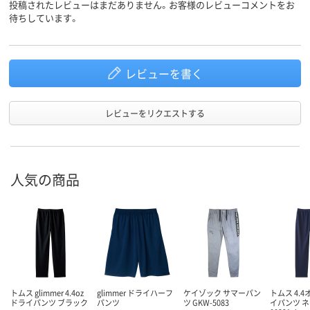
投稿されたレビューはまだありません。お客様のレビューコメントをお
待ちしています。
レビューを書く
レビューをリクエストする
人気の商品
トムス glimmer 4.4oz
glimmer ドライハーフ
ケイゾック サマーパン
トムス 4.4
ドライパンツ ブラック
パンツ
ツ GKW-5083
イパンツ 