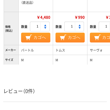
（直送品）
￥4,480
￥990
￥3
数量
数量
数量
価格
(税込)
カゴへ
カゴへ
カ
バートル
トムス
サーヴォ
メーカー
M
M
M
サイズ
レビュー（0件）