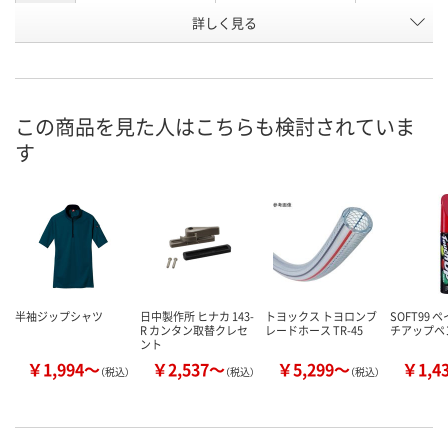
詳しく見る
アーミカーキ
シルバー
ネイビー
カラー
お申込番
RX05638
RX05630
RX05614
号
直送品
直送品
直送品
在庫
この商品を見た人はこちらも検討されていま
す
8月24日（月）まで
お届け日
数量
メーカー都合により
メーカー都合
販売停止中です
販売停止中で
カゴへ
半袖ジップシャツ
日中製作所 ヒナカ 143-
トヨックス トヨロンブ
SOFT99 
R カンタン取替クレセ
レードホース TR-45
チアップペ
ント
￥1,994～
￥2,537～
￥5,299～
￥1,4
（税込）
（税込）
（税込）