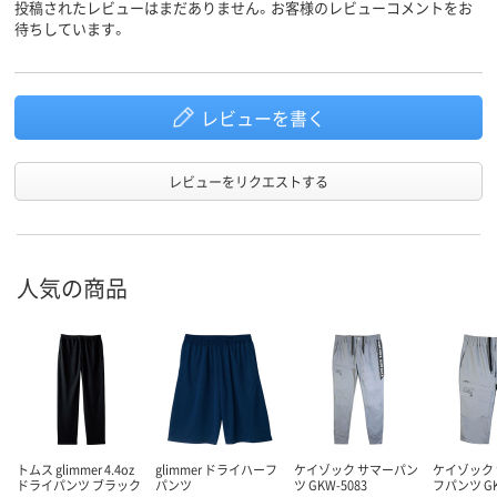
投稿されたレビューはまだありません。お客様のレビューコメントをお
待ちしています。
レビューを書く
レビューをリクエストする
人気の商品
トムス glimmer 4.4oz
glimmer ドライハーフ
ケイゾック サマーパン
ケイゾック
ドライパンツ ブラック
パンツ
ツ GKW-5083
フパンツ GK