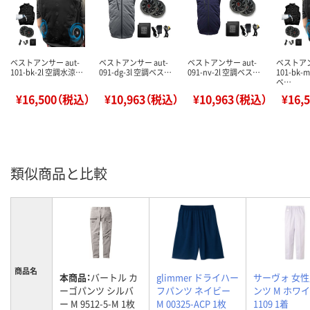
ベストアンサー aut-
ベストアンサー aut-
ベストアンサー aut-
ベストアン
101-bk-2l 空調水涼…
091-dg-3l 空調ベス…
091-nv-2l 空調ベス…
101-bk
ベ…
¥16,500（税込）
¥10,963（税込）
¥10,963（税込）
¥16,
類似商品と比較
商品名
本商品：
バートル カ
glimmer ドライハー
サーヴォ 女
ーゴパンツ シルバ
フパンツ ネイビー
ンツ M ホワイ
ー M 9512-5-M 1枚
M 00325-ACP 1枚
1109 1着