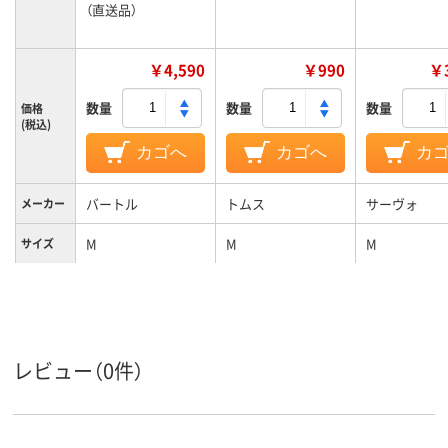
（直送品）
￥4,590
￥990
￥3
数量
数量
数量
価格
(税込)
カゴへ
カゴへ
カ
バートル
トムス
サーヴォ
メーカー
M
M
M
サイズ
レビュー（0件）