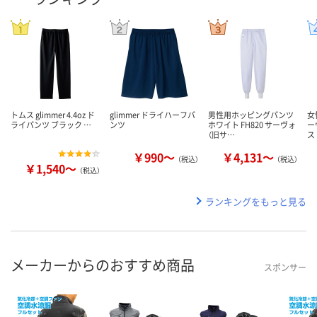
トムス glimmer 4.4oz ド
glimmer ドライハーフパ
男性用ホッピングパンツ
女
ライパンツ ブラック …
ンツ
ホワイト FH820 サーヴォ
ー
（旧サ…
ス
￥990～
￥4,131～
（税込）
（税込）
￥1,540～
（税込）
ランキングをもっと見る
メーカーからのおすすめ商品
スポンサー