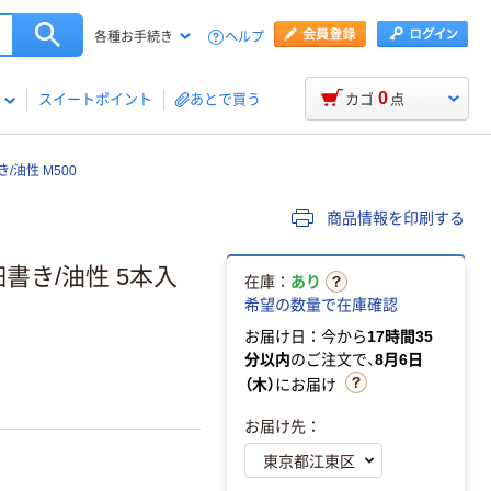
ヘルプ
各種お手続き
0
スイートポイント
あとで買う
カゴ
点
/油性 M500
商品情報を印刷する
細書き/油性 5本入
在庫：
あり
希望の数量で在庫確認
お届け日：今から
17時間35
分以内
のご注文で、
8月6日
（木）
にお届け
お届け先：