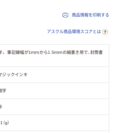
油性インク
油性染料インク
油性染料
商品情報を印刷する
シングル
シングル
シングル
アスクル商品環境スコアとは
8g
。 筆記線幅が1ｍｍから1.5ｍｍの細書き用で、封筒書
マジックインキ
細字
赤
91（g）