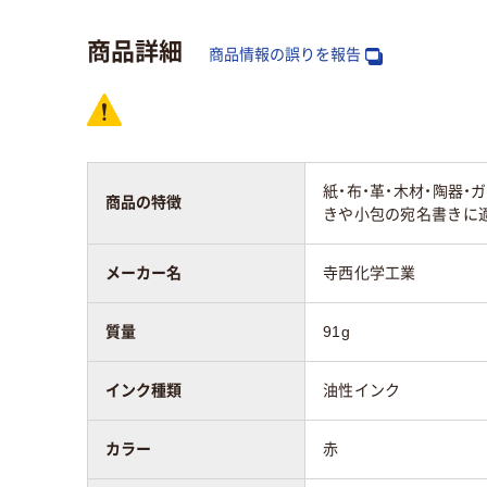
インク種類
油性インク
油性
商品詳細
商品情報の誤りを報告
形状
シングル
シン
質量
91g
110
紙・布・革・木材・陶器
商品の特徴
きや小包の宛名書きに
アスクル商品環境
スコア
メーカー名
寺西化学工業
質量
91g
インク種類
油性インク
カラー
赤