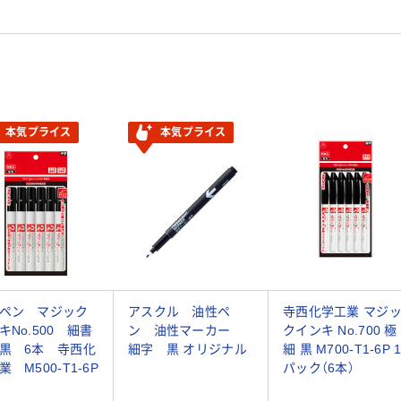
本気プライス
本気プライス
ペン マジック
アスクル 油性ペ
寺西化学工業 マジ
キNo.500 細書
ン 油性マーカー
クインキ No.700 極
黒 6本 寺西化
細字 黒 オリジナル
細 黒 M700-T1-6P 
 M500-T1-6P
パック（6本）