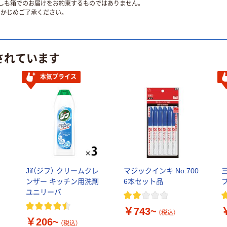
ずしも箱でのお届けをお約束するものではありません。
かじめご了承ください。
されています
本気プライス
ク
Jif（ジフ） クリームクレ
マジックインキ No.700
ンザー キッチン用洗剤
6本セット品
プ
ユニリーバ
￥743~
（税込）
￥206~
（税込）