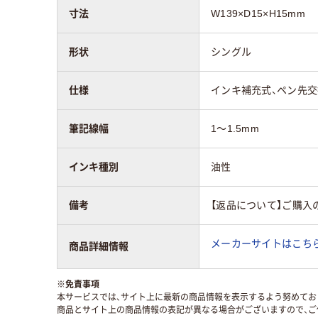
寸法
W139×D15×H15mm
形状
シングル
仕様
インキ補充式、ペン先
筆記線幅
1～1.5mm
インキ種別
油性
備考
【返品について】ご購入
メーカーサイトはこち
商品詳細情報
※
免責事項
本サービスでは、サイト上に最新の商品情報を表示するよう努めており
商品とサイト上の商品情報の表記が異なる場合がございますので、ご