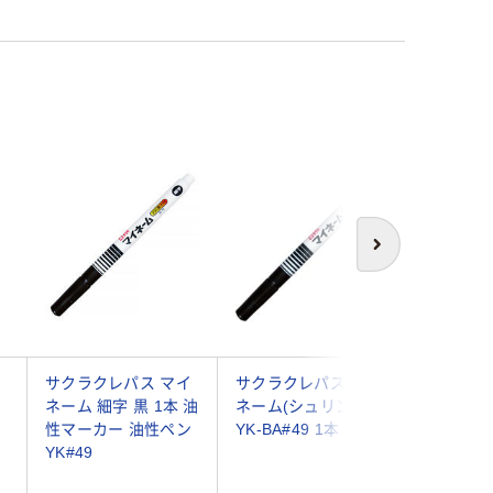
次へ
ッ
サクラクレパス マイ
サクラクレパス マイ
ゼブラ 
ネーム 細字 黒 1本 油
ネーム(シュリンク)黒
キー 細字 
1
性マーカー 油性ペン
YK-BA#49 1本
BK 1本
YK#49