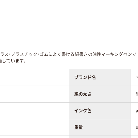
油性インク(アルコー
インク
油性染料インキ
ル系)
グル
シングル
シングル
g
60g
・ガラス・プラスチック・ゴムによく書ける細書きの油性マーキングペンです
適しています。
70
ブランド名
線の太さ
インク色
重量