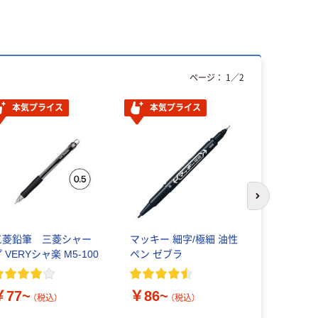
ページ：
1
／
2
本気プライス
本気プライス
次のスライド
三菱鉛筆 三菱シャー
マッキー 細字/極細 油性
ゼブラ 油
 VERYシャ楽 M5-100
ペン ゼブラ
ン替芯 UK-
￥77~
￥86~
￥50~
（税込）
（税込）
（