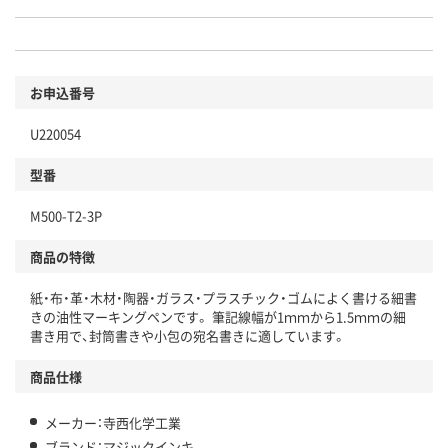
お申込番号
U220054
型番
M500-T2-3P
商品の特徴
紙・布・革・木材・陶器・ガラス・プラスチック・ゴムによく書ける細書
きの油性マーキングペンです。 筆記線幅が1ｍｍから1.5ｍｍの細
書き用で、封筒書きや小包の宛名書きに適しています。
商品仕様
メーカー：寺西化学工業
ブランド：マジックインキ