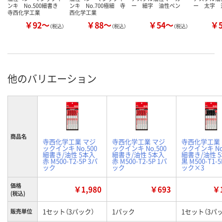
ンキ No.500細書き
ンキ No.700極細 寺
ー 細字 油性ペン
ー 太字 
寺西化学工業
西化学工業
￥92～
￥88～
￥54～
￥
（税込）
（税込）
（税込）
他のバリエーション
商品名
寺西化学工業 マジ
寺西化学工業 マジ
寺西化学工業
ックインキ No.500
ックインキ No.500
ックインキ No
細書き/油性 5本入
細書き/油性 5本入
細書き/油性 
赤 M500-T2-5P 3パ
赤 M500-T2-5P 1パ
黒 M500-T1-5
ック
ック
ック×3
価格
￥1,980
￥693
￥1
(税込)
1セット（3パック）
1パック
1セット（3パ
販売単位