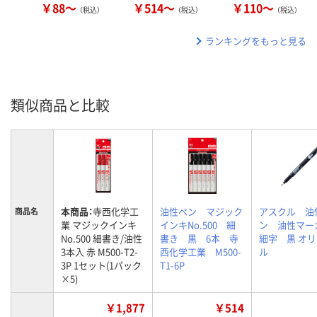
￥88～
￥514～
￥110～
（税込）
（税込）
（税込）
ランキングをもっと見る
類似商品と比較
本商品：
寺西化学工
油性ペン マジック
アスクル 油
商品名
業 マジックインキ
インキNo.500 細
ン 油性マ
No.500 細書き/油性
書き 黒 6本 寺
細字 黒 オ
3本入 赤 M500-T2-
西化学工業 M500-
ル
3P 1セット(1パック
T1-6P
×5)
￥1,877
￥514