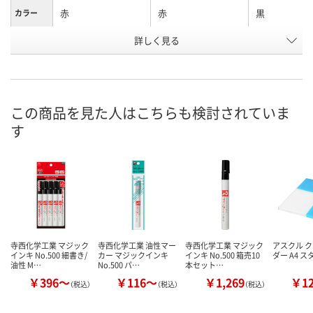
赤
赤
黒
カラー
お申込番
詳しく見る
U220071
NJ09043
U220072
号
あり
あり
4点
在庫
8月7日（金）
8月7日（金）
8月7日（金）
お届け日
この商品を見た人はこちらも検討されていま
す
数量
数量
数量
カゴへ
カゴへ
カ
寺西化学工業 マジック
寺西化学工業 油性マー
寺西化学工業 マジック
アスクル 
インキ No.500 細書き/
カー マジックインキ
インキ No.500 箱売10
ダー A4 
油性 M…
No.500 パ…
本セット…
￥396～
￥116～
￥1,269
￥1
（税込）
（税込）
（税込）