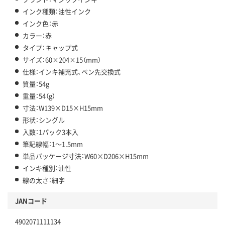
インク種類：油性インク
インク色：赤
カラー：赤
タイプ：キャップ式
サイズ：60×204×15（mm）
仕様：インキ補充式、ペン先交換式
質量：54g
重量：54（g）
寸法：W139×D15×H15mm
形状：シングル
入数：1パック3本入
筆記線幅：1～1.5mm
単品パッケージ寸法：W60×D206×H15mm
インキ種別：油性
線の太さ：細字
JANコード
4902071111134