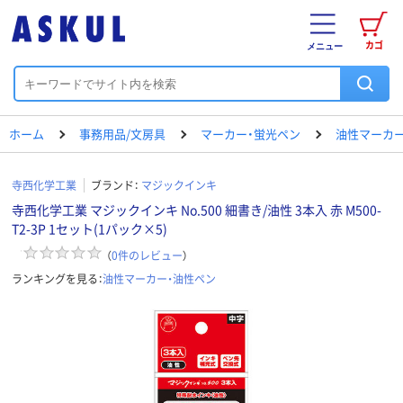
カゴ
メニュー
ホーム
事務用品/文房具
マーカー・蛍光ペン
油性マーカー
寺西化学工業
ブランド：
マジックインキ
寺西化学工業 マジックインキ No.500 細書き/油性 3本入 赤 M500-
T2-3P 1セット(1パック×5)
（
0
件のレビュー
）
ランキングを見る：
油性マーカー・油性ペン