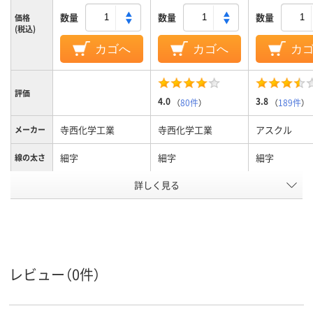
数量
数量
数量
価格
(税込)
カゴへ
カゴへ
カ
評価
4.0
3.8
（
80件
）
（
189件
）
寺西化学工業
寺西化学工業
アスクル
メーカー
細字
細字
細字
線の太さ
詳しく見る
赤
黒
インク色
キャップ式
キャップ、速乾性
キャップ
タイプ
油性インク
油性インク
油性インク(
インク種
類
ール系)
レビュー（0件）
シングル
シングル
シングル
形状
54g
110g
質量