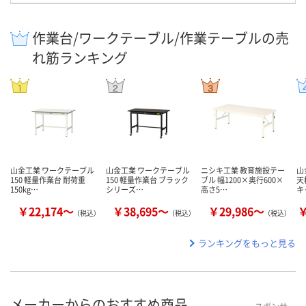
作業台/ワークテーブル/作業テーブルの売
れ筋ランキング
山金工業 ワークテーブル
山金工業 ワークテーブル
ニシキ工業 教育施設テー
山
150 軽量作業台 耐荷重
150 軽量作業台 ブラック
ブル 幅1200×奥行600×
天
150kg…
シリーズ…
高さ5…
キ
￥22,174～
￥38,695～
￥29,986～
￥
（税込）
（税込）
（税込）
ランキングをもっと見る
メーカーからのおすすめ商品