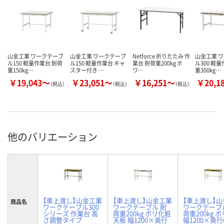
山金工業 ワークテーブ
山金工業 ワークテーブ
Netforce 折りたたみ 作
山金工業 
ル150 軽量作業台 耐荷
ル150 軽量作業台 キャ
業台 耐荷重200kg ホ
ル300 軽
重150kg…
スター付き …
ワ…
重300kg…
￥19,043～
￥23,051～
￥16,251～
￥20,1
（税込）
（税込）
（税込）
他のバリエーション
【車上渡し】山金工業
【車上渡し】山金工業
【車上渡し】
商品名
ワークテーブル300
ワークテーブル 耐
ワークテーブ
シリーズ 作業台 高
荷重200kg ポリ化粧
荷重200kg 
さ調整タイプ
天板 幅1200×奥行
幅1200×奥行