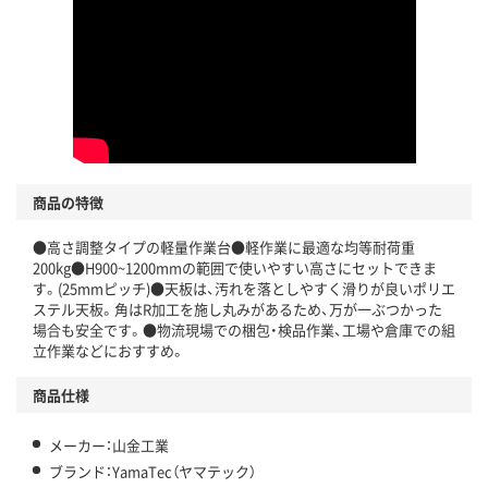
商品の特徴
●高さ調整タイプの軽量作業台●軽作業に最適な均等耐荷重
200kg●H900~1200mmの範囲で使いやすい高さにセットできま
す。(25mmピッチ)●天板は、汚れを落としやすく滑りが良いポリエ
ステル天板。角はR加工を施し丸みがあるため、万が一ぶつかった
場合も安全です。●物流現場での梱包・検品作業、工場や倉庫での組
立作業などにおすすめ。
商品仕様
メーカー：山金工業
ブランド：YamaTec（ヤマテック）