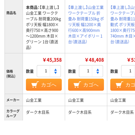
本商品：
【車上渡し】
【車上渡し】山金工業
【車上渡し】
山金工業 ワークテ
ワークテーブル 折
ワークテーブ
商品名
ーブル 耐荷重200kg
畳み 耐荷重150kg ポ
畳み 耐荷重11
ポリ天板 幅1800×
リ天板 幅1200×奥
動式 ポリ天板
奥行750×高さ900
行600×高900mm
1800×奥行7
～1200mm 木目×
木目×アイボリー 1
740mm 木目×
グリーン 1台（直送
台（直送品）
台（直送品）
品）
￥45,358
￥48,408
￥51
数量
数量
数量
価格
(税込)
カゴへ
カゴへ
カ
山金工業
山金工業
山金工業
メーカー
カラーグ
ダーク木目系
ダーク木目系
ダーク木目系
ループ
キャスタ
キャスター無し
キャスター無し
キャスター付
ー