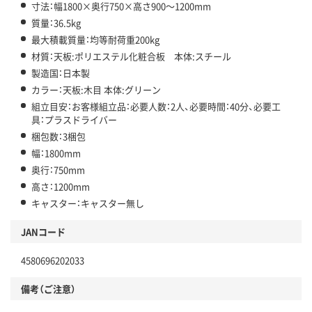
寸法：幅1800×奥行750×高さ900～1200mm
質量：36.5kg
最大積載質量：均等耐荷重200kg
材質：天板:ポリエステル化粧合板 本体:スチール
製造国：日本製
カラー：天板:木目 本体:グリーン
組立目安：お客様組立品：必要人数：2人、必要時間：40分、必要工
具：プラスドライバー
梱包数：3梱包
幅：1800mm
奥行：750mm
高さ：1200mm
キャスター：キャスター無し
JANコード
4580696202033
備考（ご注意）