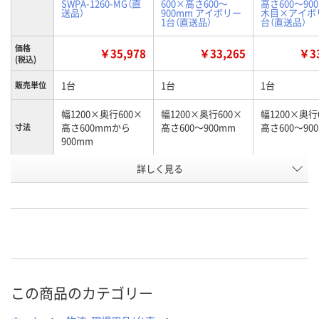
SWPA-1260-MG（直
600×高さ600～
高さ600～90
送品）
900mm アイボリー
木目×アイボリ
1台（直送品）
台（直送品）
価格
￥35,978
￥33,265
￥33
(税込)
1台
1台
1台
販売単位
幅1200×奥行600×
幅1200×奥行600×
幅1200×奥行
高さ600mmから
高さ600～900mm
高さ600～90
寸法
900mm
お申込番
詳しく見る
2130775
U322417
U322415
号
直送品
直送品
直送品
在庫
8月25日（火）まで
8月25日（火）まで
8月25日（火）
お届け日
数量
数量
数量
この商品のカテゴリー
カゴへ
カゴへ
カ