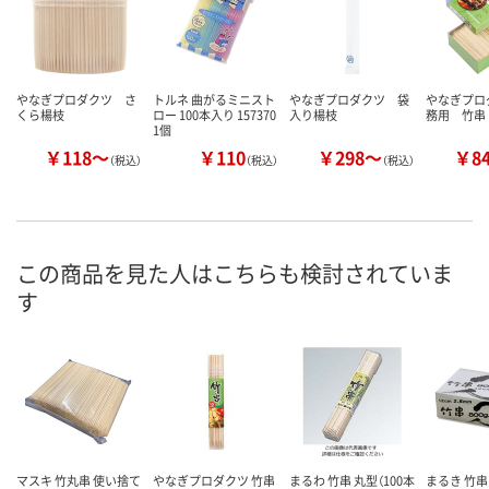
やなぎプロダクツ さ
トルネ 曲がるミニスト
やなぎプロダクツ 袋
やなぎプロ
くら楊枝
ロー 100本入り 157370
入り楊枝
務用 竹串
1個
￥118～
￥110
￥298～
￥8
（税込）
（税込）
（税込）
この商品を見た人はこちらも検討されていま
す
マスキ 竹丸串 使い捨て
やなぎプロダクツ 竹串
まるわ 竹串 丸型（100本
まるき 竹串 