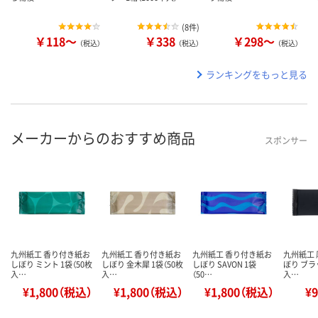
(
8件
)
￥118～
￥338
￥298～
（税込）
（税込）
（税込）
ランキングをもっと見る
メーカーからのおすすめ商品
スポンサー
九州紙工 香り付き紙お
九州紙工 香り付き紙お
九州紙工 香り付き紙お
九州紙工
しぼり ミント 1袋（50枚
しぼり 金木犀 1袋（50枚
しぼり SAVON 1袋
ぼり ブラ
入…
入…
（50…
入…
¥1,800（税込）
¥1,800（税込）
¥1,800（税込）
¥