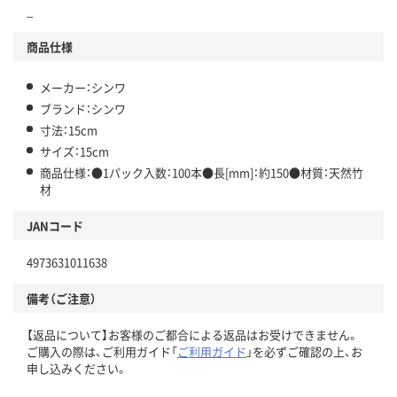
_
商品仕様
メーカー：シンワ
ブランド：シンワ
寸法：15cm
サイズ：15cm
商品仕様：●1パック入数：100本●長[mm]：約150●材質：天然竹
材
JANコード
4973631011638
備考（ご注意）
【返品について】お客様のご都合による返品はお受けできません。
ご購入の際は、ご利用ガイド「
ご利用ガイド
」を必ずご確認の上、お
申し込みください。