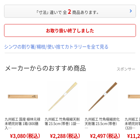
2
「寸法」 違いで 全
商品あります。
お取り扱い終了しました
シンワの割り箸/楊枝/使い捨てカトラリーを全て見る
メーカーからのおすすめ商品
スポンサー
九州紙工 国産 植林元禄
九州紙工 竹角極細天削
九州紙工 竹角極細炭化
九州紙工 
未晒完封箸 1箱（800膳
箸 23.5cm（帯巻） 1袋…
天削箸 23.5cm（帯巻）
未晒完封箸
入…
…
（320…
¥3,080（税込）
¥2,288（税込）
¥2,497（税込）
¥11,