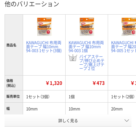
他のバリエーション
KAWAGUCHI 布用両
KAWAGUCHI 布用両
KAWAGUCHI
商品名
面テープ 幅10mm
面テープ 幅10mm
面テープ 幅2
94-003 1セット(3個)
94-003 1個
94-005 1セッ
バイアステー
プ/伸び止めテ
ープ/裾上げテ
ープ 2 位
価格
￥1,320
￥473
￥1
(税込)
1セット（3個）
1個
1セット（2個）
販売単位
10mm
10mm
20mm
幅
お申込番
詳しく見る
U584719
HK35874
U584720
号
4点
あり
あり
在庫