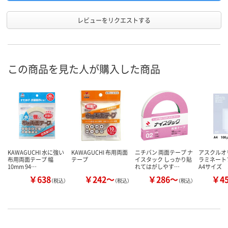
レビューをリクエストする
この商品を見た人が購入した商品
KAWAGUCHI 水に強い
KAWAGUCHI 布用両面
ニチバン 両面テープ ナ
アスクル
布用両面テープ 幅
テープ
イスタック しっかり貼
ラミネー
10mm 94…
れてはがしやす…
A4サイズ 
￥638
￥242～
￥286～
￥4
（税込）
（税込）
（税込）