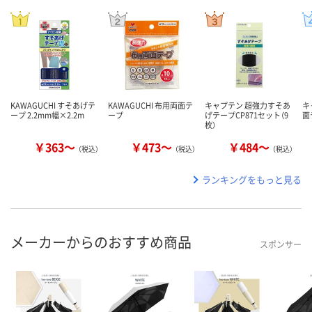
KAWAGUCHI すそあげテ
KAWAGUCHI 布用両面テ
キャプテン 超強力すそあ
キ
ープ 2.2mm幅×2.2m
ープ
げテープCP871セット（9
面
枚）
￥363～
￥473～
￥484～
（税込）
（税込）
（税込）
ランキングをもっと見る
メーカーからのおすすめ商品
スポンサー