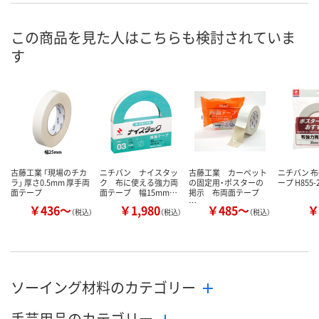
8月13日（木）
8月13日（木）
8月13日（木）
お届け日
この商品を見た人はこちらも検討されていま
す
数量
数量
数量
カゴへ
カゴへ
カ
古藤工業 「現場のチカ
ニチバン ナイスタッ
古藤工業 カーペット
ニチバン 
ラ」 厚さ0.5mm 厚手両
ク 布に使える強力両
の固定用・ポスターの
ープ H855-
面テープ
面テープ 幅15mm…
掲示 布両面テープ
…
￥436～
￥1,980
￥485～
￥
（税込）
（税込）
（税込）
ソーイング材料のカテゴリー
手芸用品のカテゴリー